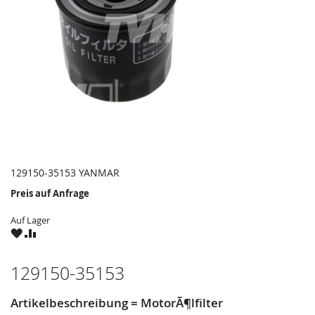
129150-35153 YANMAR
Preis auf Anfrage
Auf Lager
ZU
ZU
WUNSCHZETTEL
VERGLEICHSLISTE
HINZUFÜGEN
HINZUFÜGEN
129150-35153
Artikelbeschreibung = MotorÃ¶lfilter