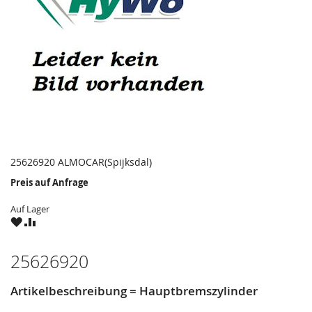
25626920 ALMOCAR(Spijksdal)
Preis auf Anfrage
Auf Lager
ZU
ZU
WUNSCHZETTEL
VERGLEICHSLISTE
HINZUFÜGEN
HINZUFÜGEN
25626920
Artikelbeschreibung = Hauptbremszylinder