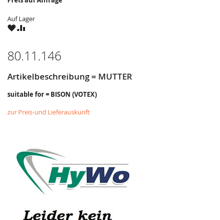
Preis auf Anfrage
Auf Lager
ZU
ZU
WUNSCHZETTEL
VERGLEICHSLISTE
HINZUFÜGEN
HINZUFÜGEN
80.11.146
Artikelbeschreibung = MUTTER
suitable for = BISON (VOTEX)
zur Preis-und Lieferauskunft