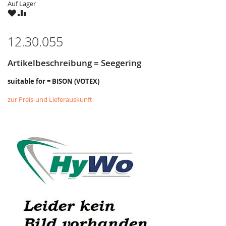
Auf Lager
ZU
ZU
WUNSCHZETTEL
VERGLEICHSLISTE
HINZUFÜGEN
HINZUFÜGEN
12.30.055
Artikelbeschreibung = Seegering
suitable for = BISON (VOTEX)
zur Preis-und Lieferauskunft