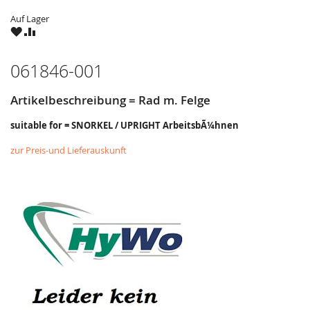
Auf Lager
ZU
ZU
WUNSCHZETTEL
VERGLEICHSLISTE
HINZUFÜGEN
HINZUFÜGEN
061846-001
Artikelbeschreibung = Rad m. Felge
suitable for = SNORKEL / UPRIGHT ArbeitsbÃ¼hnen
zur Preis-und Lieferauskunft