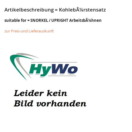
Artikelbeschreibung = KohlebÃ¼rstensatz
suitable for = SNORKEL / UPRIGHT ArbeitsbÃ¼hnen
zur Preis-und Lieferauskunft