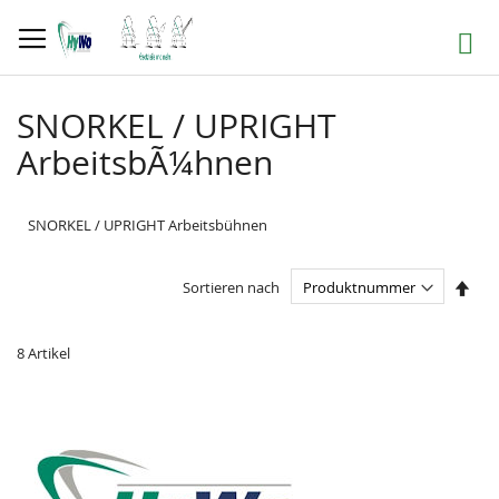
Direkt
zum
Suche
Inhalt
SNORKEL / UPRIGHT
ArbeitsbÃ¼hnen
SNORKEL / UPRIGHT Arbeitsbühnen
In
Sortieren nach
abst
Reih
8
Artikel