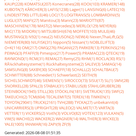
KAUP(228)
KOMATSU(207)
Konecranes(28)
KOOI(103)
KRAMER(148)
KUBOTA(7)
KÃRCHER(3)
LAFIS(1238)
Lager(1)
LANSING(6)
LATEC(10)
LINDE(97790)
LITTLE(46)
LOC(17)
LOGITRANS(5)
LOMBARDINI(5)
LUGLI(37)
MAFI(27)
Manitou(3)
Mann(23)
MARIOTTI(87)
MASCHINEN(178)
MAST(2)
Mercedes(3)
MERLO(129)
MEYER(6)
MIC(173)
MIDORI(1)
MITSUBISHI(674)
MOFFET(103)
MULE(46)
MUSTANG(3)
N92(1)
neu(2)
NEUSON(2)
NEW(4)
Nexen,ThaiLift,G(5)
NIEMEYER(80)
NILFISK(31)
Nippon(5)
Nissan(1)
NOBLELIFT(3)
O+K(116)
OM(217)
OMG(276)
PAGANI(27)
PARKER(13)
PERKINS(216)
PEWAG(3)
PFAFF(9)
Pimespo(217)
Power(5)
PRAMAC(23)
QTECK(19)
RAYMOND(1)
RCM(31)
REMA(27)
Remy(25)
RHM(1)
ROCLA(30)
RS(1)
RÃ¼ckhaltesysteme(1)
Rückhaltesysteme(2)
SALEV(3)
SAMAG(14)
SAMSUNG(8)
SAXBY(30)
SCHAEFF(18)
SCHALL(2)
SCHALTBAU(7)
SCHMITTER(88)
Schneider(1)
Schwerlast(2)
SEITH(9)
SICHELSCHMIDT(46)
SIEMENS(1)
SIROCCO(73)
SISU(17)
SL(1)
SMV(28)
SNORKEL(28)
SPAL(3)
STABAU(31)
STABILUS(8)
STAHLGRUBER(28)
STEINBOCK(1945)
STILL(30)
STÖCKLIN(181)
SVETRUCK(135)
SWF(2)
TAKEUCHI(2)
TCM(604)
TECALEMIT(5)
TEREX(18)
TIMKEN(1)
TOYOTA(29041)
TRUCK(2161)
TVH(288)
TYCKA(27)
unbekannt(4)
UNICARRIERS(3)
UPRIGHT(28)
VALEO(2)
VALMET(17)
VARTA(3)
VETTER(11)
VICKERS(2)
Voith(3)
VOLVO(82)
VOTEX(123)
VULKAN(5)
VW(5)
WACHE(2)
WACKER(2)
WAGNER(14)
WALTHER(3)
WICKE(3)
YALE(1005)
YANMAR(16)
ZAPI(9)
ZF(9)
Generated: 2026-08-08 01:51:35