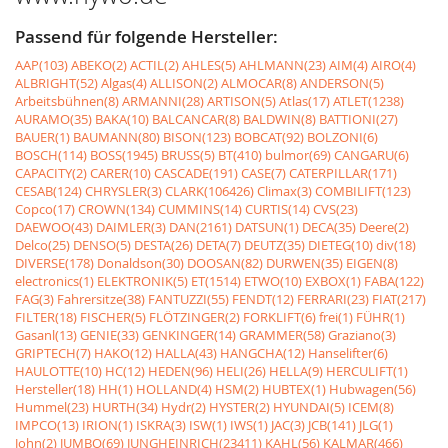
Passend für folgende Hersteller:
AAP(103)
ABEKO(2)
ACTIL(2)
AHLES(5)
AHLMANN(23)
AIM(4)
AIRO(4)
ALBRIGHT(52)
Algas(4)
ALLISON(2)
ALMOCAR(8)
ANDERSON(5)
Arbeitsbühnen(8)
ARMANNI(28)
ARTISON(5)
Atlas(17)
ATLET(1238)
AURAMO(35)
BAKA(10)
BALCANCAR(8)
BALDWIN(8)
BATTIONI(27)
BAUER(1)
BAUMANN(80)
BISON(123)
BOBCAT(92)
BOLZONI(6)
BOSCH(114)
BOSS(1945)
BRUSS(5)
BT(410)
bulmor(69)
CANGARU(6)
CAPACITY(2)
CARER(10)
CASCADE(191)
CASE(7)
CATERPILLAR(171)
CESAB(124)
CHRYSLER(3)
CLARK(106426)
Climax(3)
COMBILIFT(123)
Copco(17)
CROWN(134)
CUMMINS(14)
CURTIS(14)
CVS(23)
DAEWOO(43)
DAIMLER(3)
DAN(2161)
DATSUN(1)
DECA(35)
Deere(2)
Delco(25)
DENSO(5)
DESTA(26)
DETA(7)
DEUTZ(35)
DIETEG(10)
div(18)
DIVERSE(178)
Donaldson(30)
DOOSAN(82)
DURWEN(35)
EIGEN(8)
electronics(1)
ELEKTRONIK(5)
ET(1514)
ETWO(10)
EXBOX(1)
FABA(122)
FAG(3)
Fahrersitze(38)
FANTUZZI(55)
FENDT(12)
FERRARI(23)
FIAT(217)
FILTER(18)
FISCHER(5)
FLÖTZINGER(2)
FORKLIFT(6)
frei(1)
FÜHR(1)
Gasanl(13)
GENIE(33)
GENKINGER(14)
GRAMMER(58)
Graziano(3)
GRIPTECH(7)
HAKO(12)
HALLA(43)
HANGCHA(12)
Hanselifter(6)
HAULOTTE(10)
HC(12)
HEDEN(96)
HELI(26)
HELLA(9)
HERCULIFT(1)
Hersteller(18)
HH(1)
HOLLAND(4)
HSM(2)
HUBTEX(1)
Hubwagen(56)
Hummel(23)
HURTH(34)
Hydr(2)
HYSTER(2)
HYUNDAI(5)
ICEM(8)
IMPCO(13)
IRION(1)
ISKRA(3)
ISW(1)
IWS(1)
JAC(3)
JCB(141)
JLG(1)
John(2)
JUMBO(69)
JUNGHEINRICH(23411)
KAHL(56)
KALMAR(466)