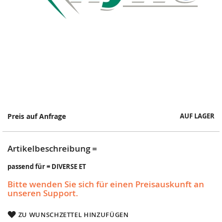
Springe
Preis auf Anfrage
AUF LAGER
zum
Anfang
der
Artikelbeschreibung =
Bildergalerie
passend für = DIVERSE ET
Bitte wenden Sie sich für einen Preisauskunft an
unseren Support.
ZU WUNSCHZETTEL HINZUFÜGEN