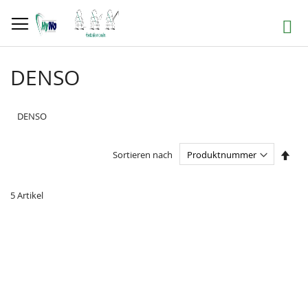
Direkt
zum
Suche
Inhalt
DENSO
DENSO
In
Sortieren nach
abst
Reih
5
Artikel