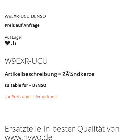
W9EXR-UCU DENSO
Preis auf Anfrage
Auf Lager
ZU
ZU
WUNSCHZETTEL
VERGLEICHSLISTE
HINZUFÜGEN
HINZUFÜGEN
W9EXR-UCU
Artikelbeschreibung = ZÃ¼ndkerze
suitable for = DENSO
zur Preis-und Lieferauskunft
Ersatzteile in bester Qualität von
www.hywo.de