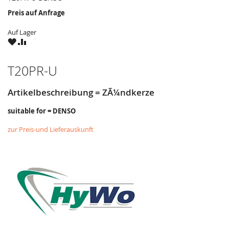
Preis auf Anfrage
Auf Lager
ZU
ZU
WUNSCHZETTEL
VERGLEICHSLISTE
HINZUFÜGEN
HINZUFÜGEN
T20PR-U
Artikelbeschreibung = ZÃ¼ndkerze
suitable for = DENSO
zur Preis-und Lieferauskunft