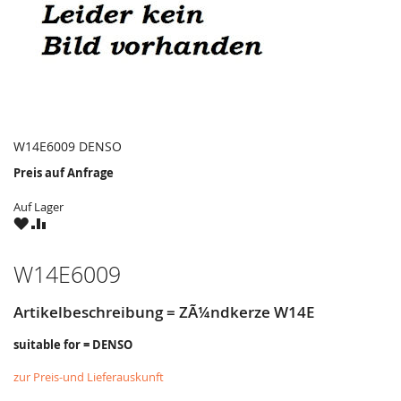
W14E6009 DENSO
Preis auf Anfrage
Auf Lager
ZU
ZU
WUNSCHZETTEL
VERGLEICHSLISTE
HINZUFÜGEN
HINZUFÜGEN
W14E6009
Artikelbeschreibung = ZÃ¼ndkerze W14E
suitable for = DENSO
zur Preis-und Lieferauskunft