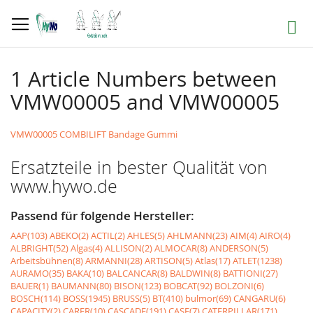
Direkt
zum
Suche
Inhalt
1 Article Numbers between
VMW00005 and VMW00005
VMW00005 COMBILIFT Bandage Gummi
Ersatzteile in bester Qualität von
www.hywo.de
Passend für folgende Hersteller:
AAP(103)
ABEKO(2)
ACTIL(2)
AHLES(5)
AHLMANN(23)
AIM(4)
AIRO(4)
ALBRIGHT(52)
Algas(4)
ALLISON(2)
ALMOCAR(8)
ANDERSON(5)
Arbeitsbühnen(8)
ARMANNI(28)
ARTISON(5)
Atlas(17)
ATLET(1238)
AURAMO(35)
BAKA(10)
BALCANCAR(8)
BALDWIN(8)
BATTIONI(27)
BAUER(1)
BAUMANN(80)
BISON(123)
BOBCAT(92)
BOLZONI(6)
BOSCH(114)
BOSS(1945)
BRUSS(5)
BT(410)
bulmor(69)
CANGARU(6)
CAPACITY(2)
CARER(10)
CASCADE(191)
CASE(7)
CATERPILLAR(171)