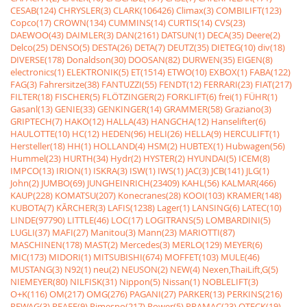
CESAB(124)
CHRYSLER(3)
CLARK(106426)
Climax(3)
COMBILIFT(123)
Copco(17)
CROWN(134)
CUMMINS(14)
CURTIS(14)
CVS(23)
DAEWOO(43)
DAIMLER(3)
DAN(2161)
DATSUN(1)
DECA(35)
Deere(2)
Delco(25)
DENSO(5)
DESTA(26)
DETA(7)
DEUTZ(35)
DIETEG(10)
div(18)
DIVERSE(178)
Donaldson(30)
DOOSAN(82)
DURWEN(35)
EIGEN(8)
electronics(1)
ELEKTRONIK(5)
ET(1514)
ETWO(10)
EXBOX(1)
FABA(122)
FAG(3)
Fahrersitze(38)
FANTUZZI(55)
FENDT(12)
FERRARI(23)
FIAT(217)
FILTER(18)
FISCHER(5)
FLÖTZINGER(2)
FORKLIFT(6)
frei(1)
FÜHR(1)
Gasanl(13)
GENIE(33)
GENKINGER(14)
GRAMMER(58)
Graziano(3)
GRIPTECH(7)
HAKO(12)
HALLA(43)
HANGCHA(12)
Hanselifter(6)
HAULOTTE(10)
HC(12)
HEDEN(96)
HELI(26)
HELLA(9)
HERCULIFT(1)
Hersteller(18)
HH(1)
HOLLAND(4)
HSM(2)
HUBTEX(1)
Hubwagen(56)
Hummel(23)
HURTH(34)
Hydr(2)
HYSTER(2)
HYUNDAI(5)
ICEM(8)
IMPCO(13)
IRION(1)
ISKRA(3)
ISW(1)
IWS(1)
JAC(3)
JCB(141)
JLG(1)
John(2)
JUMBO(69)
JUNGHEINRICH(23409)
KAHL(56)
KALMAR(466)
KAUP(228)
KOMATSU(207)
Konecranes(28)
KOOI(103)
KRAMER(148)
KUBOTA(7)
KÃRCHER(3)
LAFIS(1238)
Lager(1)
LANSING(6)
LATEC(10)
LINDE(97790)
LITTLE(46)
LOC(17)
LOGITRANS(5)
LOMBARDINI(5)
LUGLI(37)
MAFI(27)
Manitou(3)
Mann(23)
MARIOTTI(87)
MASCHINEN(178)
MAST(2)
Mercedes(3)
MERLO(129)
MEYER(6)
MIC(173)
MIDORI(1)
MITSUBISHI(674)
MOFFET(103)
MULE(46)
MUSTANG(3)
N92(1)
neu(2)
NEUSON(2)
NEW(4)
Nexen,ThaiLift,G(5)
NIEMEYER(80)
NILFISK(31)
Nippon(5)
Nissan(1)
NOBLELIFT(3)
O+K(116)
OM(217)
OMG(276)
PAGANI(27)
PARKER(13)
PERKINS(216)
PEWAG(3)
PFAFF(9)
Pimespo(217)
Power(5)
PRAMAC(23)
QTECK(19)