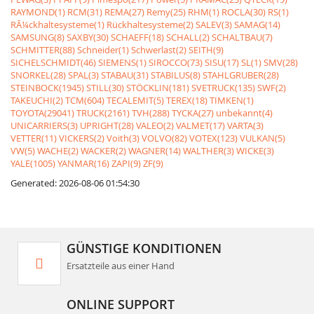
RAYMOND(1)
RCM(31)
REMA(27)
Remy(25)
RHM(1)
ROCLA(30)
RS(1)
RÃ¼ckhaltesysteme(1)
Rückhaltesysteme(2)
SALEV(3)
SAMAG(14)
SAMSUNG(8)
SAXBY(30)
SCHAEFF(18)
SCHALL(2)
SCHALTBAU(7)
SCHMITTER(88)
Schneider(1)
Schwerlast(2)
SEITH(9)
SICHELSCHMIDT(46)
SIEMENS(1)
SIROCCO(73)
SISU(17)
SL(1)
SMV(28)
SNORKEL(28)
SPAL(3)
STABAU(31)
STABILUS(8)
STAHLGRUBER(28)
STEINBOCK(1945)
STILL(30)
STÖCKLIN(181)
SVETRUCK(135)
SWF(2)
TAKEUCHI(2)
TCM(604)
TECALEMIT(5)
TEREX(18)
TIMKEN(1)
TOYOTA(29041)
TRUCK(2161)
TVH(288)
TYCKA(27)
unbekannt(4)
UNICARRIERS(3)
UPRIGHT(28)
VALEO(2)
VALMET(17)
VARTA(3)
VETTER(11)
VICKERS(2)
Voith(3)
VOLVO(82)
VOTEX(123)
VULKAN(5)
VW(5)
WACHE(2)
WACKER(2)
WAGNER(14)
WALTHER(3)
WICKE(3)
YALE(1005)
YANMAR(16)
ZAPI(9)
ZF(9)
Generated: 2026-08-06 01:54:30
GÜNSTIGE KONDITIONEN
Ersatzteile aus einer Hand
ONLINE SUPPORT