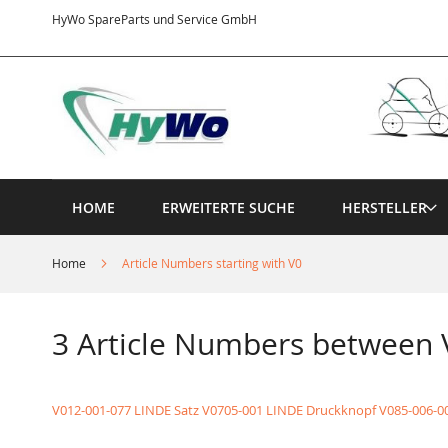
Direkt
HyWo SpareParts und Service GmbH
zum
Inhalt
HOME
ERWEITERTE SUCHE
HERSTELLER
Home
Article Numbers starting with V0
3 Article Numbers between
V012-001-077 LINDE Satz
V0705-001 LINDE Druckknopf
V085-006-00