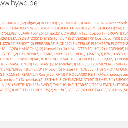
 www.hywo.de
)
ALBRIGHT(52)
Algas(4)
ALLISON(2)
ALMOCAR(8)
ANDERSON(5)
Arbeitsbüh
AUER(1)
BAUMANN(80)
BISON(123)
BOBCAT(92)
BOLZONI(6)
BOSCH(114)
BO
RYSLER(3)
CLARK(106426)
Climax(3)
COMBILIFT(123)
Copco(17)
CROWN(134
(26)
DETA(7)
DEUTZ(35)
DIETEG(10)
div(18)
DIVERSE(178)
Donaldson(30)
DOO
UZZI(55)
FENDT(12)
FERRARI(23)
FIAT(217)
FILTER(18)
FISCHER(5)
FLÖTZING
HALLA(43)
HANGCHA(12)
Hanselifter(6)
HAULOTTE(10)
HC(12)
HEDEN(96)
H
HYSTER(2)
HYUNDAI(5)
ICEM(8)
IMPCO(13)
IRION(1)
ISKRA(3)
ISW(1)
IWS(1)
KOOI(103)
KRAMER(148)
KUBOTA(7)
KÃRCHER(3)
LAFIS(1238)
Lager(1)
LANSI
I(87)
MASCHINEN(178)
MAST(2)
Mercedes(3)
MERLO(129)
MEYER(6)
MIC(17
NIEMEYER(80)
NILFISK(31)
Nippon(5)
Nissan(1)
NOBLELIFT(3)
O+K(116)
OM(
(1)
RCM(31)
REMA(27)
Remy(25)
RHM(1)
ROCLA(30)
RS(1)
RÃ¼ckhaltesyste
Schneider(1)
Schwerlast(2)
SEITH(9)
SICHELSCHMIDT(46)
SIEMENS(1)
SIROCC
IN(181)
SVETRUCK(135)
SWF(2)
TAKEUCHI(2)
TCM(604)
TECALEMIT(5)
TEREX(
VARTA(3)
VETTER(11)
VICKERS(2)
Voith(3)
VOLVO(82)
VOTEX(123)
VULKAN(5)