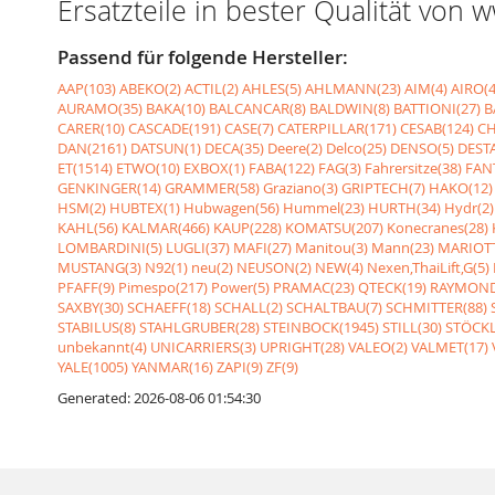
Ersatzteile in bester Qualität von
Passend für folgende Hersteller:
AAP(103)
ABEKO(2)
ACTIL(2)
AHLES(5)
AHLMANN(23)
AIM(4)
AIRO(4
AURAMO(35)
BAKA(10)
BALCANCAR(8)
BALDWIN(8)
BATTIONI(27)
B
CARER(10)
CASCADE(191)
CASE(7)
CATERPILLAR(171)
CESAB(124)
CH
DAN(2161)
DATSUN(1)
DECA(35)
Deere(2)
Delco(25)
DENSO(5)
DESTA
ET(1514)
ETWO(10)
EXBOX(1)
FABA(122)
FAG(3)
Fahrersitze(38)
FANT
GENKINGER(14)
GRAMMER(58)
Graziano(3)
GRIPTECH(7)
HAKO(12)
HSM(2)
HUBTEX(1)
Hubwagen(56)
Hummel(23)
HURTH(34)
Hydr(2)
KAHL(56)
KALMAR(466)
KAUP(228)
KOMATSU(207)
Konecranes(28)
LOMBARDINI(5)
LUGLI(37)
MAFI(27)
Manitou(3)
Mann(23)
MARIOTT
MUSTANG(3)
N92(1)
neu(2)
NEUSON(2)
NEW(4)
Nexen,ThaiLift,G(5)
PFAFF(9)
Pimespo(217)
Power(5)
PRAMAC(23)
QTECK(19)
RAYMOND
SAXBY(30)
SCHAEFF(18)
SCHALL(2)
SCHALTBAU(7)
SCHMITTER(88)
STABILUS(8)
STAHLGRUBER(28)
STEINBOCK(1945)
STILL(30)
STÖCKL
unbekannt(4)
UNICARRIERS(3)
UPRIGHT(28)
VALEO(2)
VALMET(17)
YALE(1005)
YANMAR(16)
ZAPI(9)
ZF(9)
Generated: 2026-08-06 01:54:30