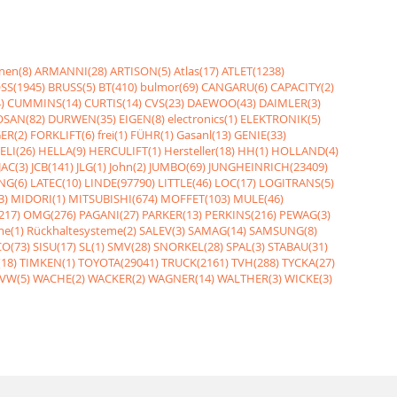
nen(8)
ARMANNI(28)
ARTISON(5)
Atlas(17)
ATLET(1238)
SS(1945)
BRUSS(5)
BT(410)
bulmor(69)
CANGARU(6)
CAPACITY(2)
)
CUMMINS(14)
CURTIS(14)
CVS(23)
DAEWOO(43)
DAIMLER(3)
SAN(82)
DURWEN(35)
EIGEN(8)
electronics(1)
ELEKTRONIK(5)
ER(2)
FORKLIFT(6)
frei(1)
FÜHR(1)
Gasanl(13)
GENIE(33)
ELI(26)
HELLA(9)
HERCULIFT(1)
Hersteller(18)
HH(1)
HOLLAND(4)
JAC(3)
JCB(141)
JLG(1)
John(2)
JUMBO(69)
JUNGHEINRICH(23409)
NG(6)
LATEC(10)
LINDE(97790)
LITTLE(46)
LOC(17)
LOGITRANS(5)
3)
MIDORI(1)
MITSUBISHI(674)
MOFFET(103)
MULE(46)
217)
OMG(276)
PAGANI(27)
PARKER(13)
PERKINS(216)
PEWAG(3)
me(1)
Rückhaltesysteme(2)
SALEV(3)
SAMAG(14)
SAMSUNG(8)
O(73)
SISU(17)
SL(1)
SMV(28)
SNORKEL(28)
SPAL(3)
STABAU(31)
18)
TIMKEN(1)
TOYOTA(29041)
TRUCK(2161)
TVH(288)
TYCKA(27)
VW(5)
WACHE(2)
WACKER(2)
WAGNER(14)
WALTHER(3)
WICKE(3)