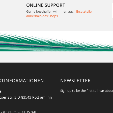
ONLINE SUPPORT
Gerne beschaffen wir Ihnen auch
Ersatzteile
außerhalb des Shops
KTINFORMATIONEN
NEWSLETTER
Sign up to be the first to hear abou
e
ser Str. 3 D-83543 Rott am Inn
 - (0) 80 39 - 90 95 8-0