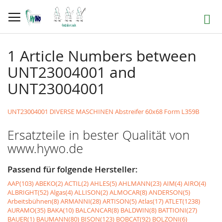
Direkt
zum
Suche
Inhalt
1 Article Numbers between
UNT23004001 and
UNT23004001
UNT23004001 DIVERSE MASCHINEN Abstreifer 60x68 Form L359B
Ersatzteile in bester Qualität von
www.hywo.de
Passend für folgende Hersteller:
AAP(103)
ABEKO(2)
ACTIL(2)
AHLES(5)
AHLMANN(23)
AIM(4)
AIRO(4)
ALBRIGHT(52)
Algas(4)
ALLISON(2)
ALMOCAR(8)
ANDERSON(5)
Arbeitsbühnen(8)
ARMANNI(28)
ARTISON(5)
Atlas(17)
ATLET(1238)
AURAMO(35)
BAKA(10)
BALCANCAR(8)
BALDWIN(8)
BATTIONI(27)
BAUER(1)
BAUMANN(80)
BISON(123)
BOBCAT(92)
BOLZONI(6)