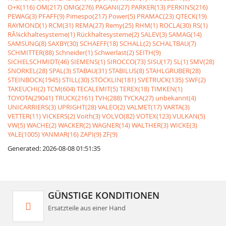
O+K(116)
OM(217)
OMG(276)
PAGANI(27)
PARKER(13)
PERKINS(216)
PEWAG(3)
PFAFF(9)
Pimespo(217)
Power(5)
PRAMAC(23)
QTECK(19)
RAYMOND(1)
RCM(31)
REMA(27)
Remy(25)
RHM(1)
ROCLA(30)
RS(1)
RÃ¼ckhaltesysteme(1)
Rückhaltesysteme(2)
SALEV(3)
SAMAG(14)
SAMSUNG(8)
SAXBY(30)
SCHAEFF(18)
SCHALL(2)
SCHALTBAU(7)
SCHMITTER(88)
Schneider(1)
Schwerlast(2)
SEITH(9)
SICHELSCHMIDT(46)
SIEMENS(1)
SIROCCO(73)
SISU(17)
SL(1)
SMV(28)
SNORKEL(28)
SPAL(3)
STABAU(31)
STABILUS(8)
STAHLGRUBER(28)
STEINBOCK(1945)
STILL(30)
STÖCKLIN(181)
SVETRUCK(135)
SWF(2)
TAKEUCHI(2)
TCM(604)
TECALEMIT(5)
TEREX(18)
TIMKEN(1)
TOYOTA(29041)
TRUCK(2161)
TVH(288)
TYCKA(27)
unbekannt(4)
UNICARRIERS(3)
UPRIGHT(28)
VALEO(2)
VALMET(17)
VARTA(3)
VETTER(11)
VICKERS(2)
Voith(3)
VOLVO(82)
VOTEX(123)
VULKAN(5)
VW(5)
WACHE(2)
WACKER(2)
WAGNER(14)
WALTHER(3)
WICKE(3)
YALE(1005)
YANMAR(16)
ZAPI(9)
ZF(9)
Generated: 2026-08-08 01:51:35
GÜNSTIGE KONDITIONEN
Ersatzteile aus einer Hand