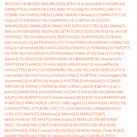
BOSCH(114)
BOSS(1945)
BRUSS(5)
BT(410)
bulmor(69)
CANGARU(6)
CAPACITY(2)
CARER(10)
CASCADE(191)
CASE(7)
CATERPILLAR(171)
CESAB(124)
CHRYSLER(3)
CLARK(106426)
Climax(3)
COMBILIFT(123)
Copco(17)
CROWN(134)
CUMMINS(14)
CURTIS(14)
CVS(23)
DAEWOO(43)
DAIMLER(3)
DAN(2161)
DATSUN(1)
DECA(35)
Deere(2)
Delco(25)
DENSO(5)
DESTA(26)
DETA(7)
DEUTZ(35)
DIETEG(10)
div(18)
DIVERSE(178)
Donaldson(30)
DOOSAN(82)
DURWEN(35)
EIGEN(8)
electronics(1)
ELEKTRONIK(5)
ET(1514)
ETWO(10)
EXBOX(1)
FABA(122)
FAG(3)
Fahrersitze(38)
FANTUZZI(55)
FENDT(12)
FERRARI(23)
FIAT(217)
FILTER(18)
FISCHER(5)
FLÖTZINGER(2)
FORKLIFT(6)
frei(1)
FÜHR(1)
Gasanl(13)
GENIE(33)
GENKINGER(14)
GRAMMER(58)
Graziano(3)
GRIPTECH(7)
HAKO(12)
HALLA(43)
HANGCHA(12)
Hanselifter(6)
HAULOTTE(10)
HC(12)
HEDEN(96)
HELI(26)
HELLA(9)
HERCULIFT(1)
Hersteller(18)
HH(1)
HOLLAND(4)
HSM(2)
HUBTEX(1)
Hubwagen(56)
Hummel(23)
HURTH(34)
Hydr(2)
HYSTER(2)
HYUNDAI(5)
ICEM(8)
IMPCO(13)
IRION(1)
ISKRA(3)
ISW(1)
IWS(1)
JAC(3)
JCB(141)
JLG(1)
John(2)
JUMBO(69)
JUNGHEINRICH(23411)
KAHL(56)
KALMAR(466)
KAUP(228)
KOMATSU(207)
Konecranes(28)
KOOI(103)
KRAMER(148)
KUBOTA(7)
KÃRCHER(3)
LAFIS(1238)
Lager(1)
LANSING(6)
LATEC(10)
LINDE(97790)
LITTLE(46)
LOC(17)
LOGITRANS(5)
LOMBARDINI(5)
LUGLI(37)
MAFI(27)
Manitou(3)
Mann(23)
MARIOTTI(87)
MASCHINEN(178)
MAST(2)
Mercedes(3)
MERLO(129)
MEYER(6)
MIC(173)
MIDORI(1)
MITSUBISHI(674)
MOFFET(103)
MULE(46)
MUSTANG(3)
N92(1)
neu(2)
NEUSON(2)
NEW(4)
Nexen,ThaiLift,G(5)
NIEMEYER(80)
NILFISK(31)
Nippon(5)
Nissan(1)
NOBLELIFT(3)