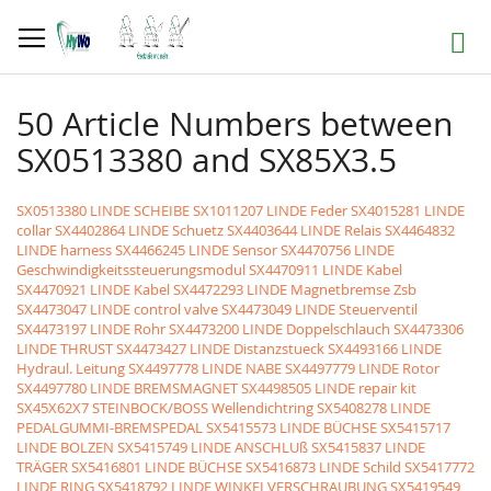
Direkt
zum
Suche
Inhalt
50 Article Numbers between
SX0513380 and SX85X3.5
SX0513380 LINDE SCHEIBE
SX1011207 LINDE Feder
SX4015281 LINDE
collar
SX4402864 LINDE Schuetz
SX4403644 LINDE Relais
SX4464832
LINDE harness
SX4466245 LINDE Sensor
SX4470756 LINDE
Geschwindigkeitssteuerungsmodul
SX4470911 LINDE Kabel
SX4470921 LINDE Kabel
SX4472293 LINDE Magnetbremse Zsb
SX4473047 LINDE control valve
SX4473049 LINDE Steuerventil
SX4473197 LINDE Rohr
SX4473200 LINDE Doppelschlauch
SX4473306
LINDE THRUST
SX4473427 LINDE Distanzstueck
SX4493166 LINDE
Hydraul. Leitung
SX4497778 LINDE NABE
SX4497779 LINDE Rotor
SX4497780 LINDE BREMSMAGNET
SX4498505 LINDE repair kit
SX45X62X7 STEINBOCK/BOSS Wellendichtring
SX5408278 LINDE
PEDALGUMMI-BREMSPEDAL
SX5415573 LINDE BÜCHSE
SX5415717
LINDE BOLZEN
SX5415749 LINDE ANSCHLUß
SX5415837 LINDE
TRÄGER
SX5416801 LINDE BÜCHSE
SX5416873 LINDE Schild
SX5417772
LINDE RING
SX5418792 LINDE WINKELVERSCHRAUBUNG
SX5419549