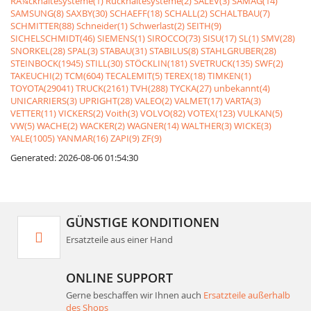
RÃ¼ckhaltesysteme(1)
Rückhaltesysteme(2)
SALEV(3)
SAMAG(14)
SAMSUNG(8)
SAXBY(30)
SCHAEFF(18)
SCHALL(2)
SCHALTBAU(7)
SCHMITTER(88)
Schneider(1)
Schwerlast(2)
SEITH(9)
SICHELSCHMIDT(46)
SIEMENS(1)
SIROCCO(73)
SISU(17)
SL(1)
SMV(28)
SNORKEL(28)
SPAL(3)
STABAU(31)
STABILUS(8)
STAHLGRUBER(28)
STEINBOCK(1945)
STILL(30)
STÖCKLIN(181)
SVETRUCK(135)
SWF(2)
TAKEUCHI(2)
TCM(604)
TECALEMIT(5)
TEREX(18)
TIMKEN(1)
TOYOTA(29041)
TRUCK(2161)
TVH(288)
TYCKA(27)
unbekannt(4)
UNICARRIERS(3)
UPRIGHT(28)
VALEO(2)
VALMET(17)
VARTA(3)
VETTER(11)
VICKERS(2)
Voith(3)
VOLVO(82)
VOTEX(123)
VULKAN(5)
VW(5)
WACHE(2)
WACKER(2)
WAGNER(14)
WALTHER(3)
WICKE(3)
YALE(1005)
YANMAR(16)
ZAPI(9)
ZF(9)
Generated: 2026-08-06 01:54:30
GÜNSTIGE KONDITIONEN
Ersatzteile aus einer Hand
ONLINE SUPPORT
Gerne beschaffen wir Ihnen auch
Ersatzteile außerhalb
des Shops