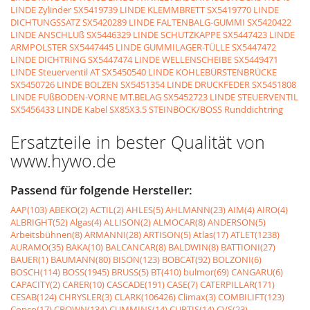
LINDE Zylinder
SX5419739 LINDE KLEMMBRETT
SX5419770 LINDE
DICHTUNGSSATZ
SX5420289 LINDE FALTENBALG-GUMMI
SX5420422
LINDE ANSCHLUß
SX5446329 LINDE SCHUTZKAPPE
SX5447423 LINDE
ARMPOLSTER
SX5447445 LINDE GUMMILAGER-TÜLLE
SX5447472
LINDE DICHTRING
SX5447474 LINDE WELLENSCHEIBE
SX5449471
LINDE Steuerventil AT
SX5450540 LINDE KOHLEBÜRSTENBRÜCKE
SX5450726 LINDE BOLZEN
SX5451354 LINDE DRUCKFEDER
SX5451808
LINDE FUßBODEN-VORNE MT.BELAG
SX5452723 LINDE STEUERVENTIL
SX5456433 LINDE Kabel
SX85X3.5 STEINBOCK/BOSS Runddichtring
Ersatzteile in bester Qualität von
www.hywo.de
Passend für folgende Hersteller:
AAP(103)
ABEKO(2)
ACTIL(2)
AHLES(5)
AHLMANN(23)
AIM(4)
AIRO(4)
ALBRIGHT(52)
Algas(4)
ALLISON(2)
ALMOCAR(8)
ANDERSON(5)
Arbeitsbühnen(8)
ARMANNI(28)
ARTISON(5)
Atlas(17)
ATLET(1238)
AURAMO(35)
BAKA(10)
BALCANCAR(8)
BALDWIN(8)
BATTIONI(27)
BAUER(1)
BAUMANN(80)
BISON(123)
BOBCAT(92)
BOLZONI(6)
BOSCH(114)
BOSS(1945)
BRUSS(5)
BT(410)
bulmor(69)
CANGARU(6)
CAPACITY(2)
CARER(10)
CASCADE(191)
CASE(7)
CATERPILLAR(171)
CESAB(124)
CHRYSLER(3)
CLARK(106426)
Climax(3)
COMBILIFT(123)
Copco(17)
CROWN(134)
CUMMINS(14)
CURTIS(14)
CVS(23)