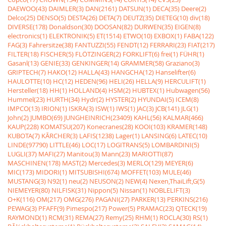
DAEWOO(43)
DAIMLER(3)
DAN(2161)
DATSUN(1)
DECA(35)
Deere(2)
Delco(25)
DENSO(5)
DESTA(26)
DETA(7)
DEUTZ(35)
DIETEG(10)
div(18)
DIVERSE(178)
Donaldson(30)
DOOSAN(82)
DURWEN(35)
EIGEN(8)
electronics(1)
ELEKTRONIK(5)
ET(1514)
ETWO(10)
EXBOX(1)
FABA(122)
FAG(3)
Fahrersitze(38)
FANTUZZI(55)
FENDT(12)
FERRARI(23)
FIAT(217)
FILTER(18)
FISCHER(5)
FLÖTZINGER(2)
FORKLIFT(6)
frei(1)
FÜHR(1)
Gasanl(13)
GENIE(33)
GENKINGER(14)
GRAMMER(58)
Graziano(3)
GRIPTECH(7)
HAKO(12)
HALLA(43)
HANGCHA(12)
Hanselifter(6)
HAULOTTE(10)
HC(12)
HEDEN(96)
HELI(26)
HELLA(9)
HERCULIFT(1)
Hersteller(18)
HH(1)
HOLLAND(4)
HSM(2)
HUBTEX(1)
Hubwagen(56)
Hummel(23)
HURTH(34)
Hydr(2)
HYSTER(2)
HYUNDAI(5)
ICEM(8)
IMPCO(13)
IRION(1)
ISKRA(3)
ISW(1)
IWS(1)
JAC(3)
JCB(141)
JLG(1)
John(2)
JUMBO(69)
JUNGHEINRICH(23409)
KAHL(56)
KALMAR(466)
KAUP(228)
KOMATSU(207)
Konecranes(28)
KOOI(103)
KRAMER(148)
KUBOTA(7)
KÃRCHER(3)
LAFIS(1238)
Lager(1)
LANSING(6)
LATEC(10)
LINDE(97790)
LITTLE(46)
LOC(17)
LOGITRANS(5)
LOMBARDINI(5)
LUGLI(37)
MAFI(27)
Manitou(3)
Mann(23)
MARIOTTI(87)
MASCHINEN(178)
MAST(2)
Mercedes(3)
MERLO(129)
MEYER(6)
MIC(173)
MIDORI(1)
MITSUBISHI(674)
MOFFET(103)
MULE(46)
MUSTANG(3)
N92(1)
neu(2)
NEUSON(2)
NEW(4)
Nexen,ThaiLift,G(5)
NIEMEYER(80)
NILFISK(31)
Nippon(5)
Nissan(1)
NOBLELIFT(3)
O+K(116)
OM(217)
OMG(276)
PAGANI(27)
PARKER(13)
PERKINS(216)
PEWAG(3)
PFAFF(9)
Pimespo(217)
Power(5)
PRAMAC(23)
QTECK(19)
RAYMOND(1)
RCM(31)
REMA(27)
Remy(25)
RHM(1)
ROCLA(30)
RS(1)