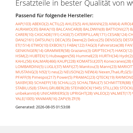
Ersatzteile in bester Qualität von
Passend für folgende Hersteller:
AAP(103)
ABEKO(2)
ACTIL(2)
AHLES(5)
AHLMANN(23)
AIM(4)
AIRO(4
AURAMO(35)
BAKA(10)
BALCANCAR(8)
BALDWIN(8)
BATTIONI(27)
B
CARER(10)
CASCADE(191)
CASE(7)
CATERPILLAR(171)
CESAB(124)
CH
DAN(2161)
DATSUN(1)
DECA(35)
Deere(2)
Delco(25)
DENSO(5)
DESTA
ET(1514)
ETWO(10)
EXBOX(1)
FABA(122)
FAG(3)
Fahrersitze(38)
FANT
GENKINGER(14)
GRAMMER(58)
Graziano(3)
GRIPTECH(7)
HAKO(12)
HSM(2)
HUBTEX(1)
Hubwagen(56)
Hummel(23)
HURTH(34)
Hydr(2)
KAHL(56)
KALMAR(466)
KAUP(228)
KOMATSU(207)
Konecranes(28)
LOMBARDINI(5)
LUGLI(37)
MAFI(27)
Manitou(3)
Mann(23)
MARIOTT
MUSTANG(3)
N92(1)
neu(2)
NEUSON(2)
NEW(4)
Nexen,ThaiLift,G(5)
PFAFF(9)
Pimespo(217)
Power(5)
PRAMAC(23)
QTECK(19)
RAYMOND
SAXBY(30)
SCHAEFF(18)
SCHALL(2)
SCHALTBAU(7)
SCHMITTER(88)
STABILUS(8)
STAHLGRUBER(28)
STEINBOCK(1945)
STILL(30)
STÖCKL
unbekannt(4)
UNICARRIERS(3)
UPRIGHT(28)
VALEO(2)
VALMET(17)
YALE(1005)
YANMAR(16)
ZAPI(9)
ZF(9)
Generated: 2026-08-05 01:53:08