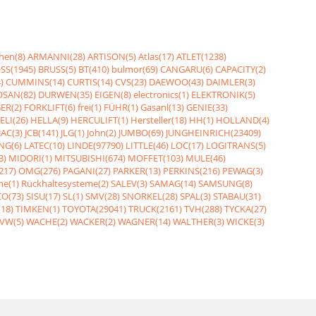
nen(8)
ARMANNI(28)
ARTISON(5)
Atlas(17)
ATLET(1238)
SS(1945)
BRUSS(5)
BT(410)
bulmor(69)
CANGARU(6)
CAPACITY(2)
)
CUMMINS(14)
CURTIS(14)
CVS(23)
DAEWOO(43)
DAIMLER(3)
SAN(82)
DURWEN(35)
EIGEN(8)
electronics(1)
ELEKTRONIK(5)
ER(2)
FORKLIFT(6)
frei(1)
FÜHR(1)
Gasanl(13)
GENIE(33)
ELI(26)
HELLA(9)
HERCULIFT(1)
Hersteller(18)
HH(1)
HOLLAND(4)
JAC(3)
JCB(141)
JLG(1)
John(2)
JUMBO(69)
JUNGHEINRICH(23409)
NG(6)
LATEC(10)
LINDE(97790)
LITTLE(46)
LOC(17)
LOGITRANS(5)
3)
MIDORI(1)
MITSUBISHI(674)
MOFFET(103)
MULE(46)
217)
OMG(276)
PAGANI(27)
PARKER(13)
PERKINS(216)
PEWAG(3)
me(1)
Rückhaltesysteme(2)
SALEV(3)
SAMAG(14)
SAMSUNG(8)
O(73)
SISU(17)
SL(1)
SMV(28)
SNORKEL(28)
SPAL(3)
STABAU(31)
18)
TIMKEN(1)
TOYOTA(29041)
TRUCK(2161)
TVH(288)
TYCKA(27)
VW(5)
WACHE(2)
WACKER(2)
WAGNER(14)
WALTHER(3)
WICKE(3)