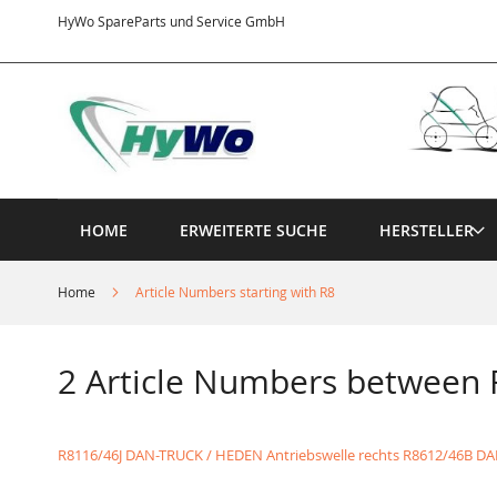
Direkt
HyWo SpareParts und Service GmbH
zum
Inhalt
HOME
ERWEITERTE SUCHE
HERSTELLER
Home
Article Numbers starting with R8
2 Article Numbers between
R8116/46J DAN-TRUCK / HEDEN Antriebswelle rechts
R8612/46B DA