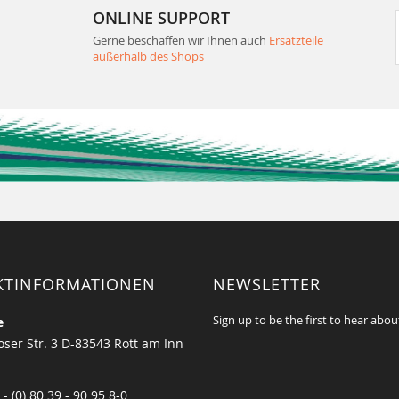
ONLINE SUPPORT
Gerne beschaffen wir Ihnen auch
Ersatzteile
außerhalb des Shops
KTINFORMATIONEN
NEWSLETTER
Sign up to be the first to hear abou
e
ser Str. 3 D-83543 Rott am Inn
 - (0) 80 39 - 90 95 8-0