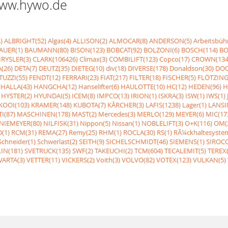
 www.hywo.de
)
ALBRIGHT(52)
Algas(4)
ALLISON(2)
ALMOCAR(8)
ANDERSON(5)
Arbeitsbüh
AUER(1)
BAUMANN(80)
BISON(123)
BOBCAT(92)
BOLZONI(6)
BOSCH(114)
BO
RYSLER(3)
CLARK(106426)
Climax(3)
COMBILIFT(123)
Copco(17)
CROWN(134
(26)
DETA(7)
DEUTZ(35)
DIETEG(10)
div(18)
DIVERSE(178)
Donaldson(30)
DOO
UZZI(55)
FENDT(12)
FERRARI(23)
FIAT(217)
FILTER(18)
FISCHER(5)
FLÖTZING
HALLA(43)
HANGCHA(12)
Hanselifter(6)
HAULOTTE(10)
HC(12)
HEDEN(96)
H
HYSTER(2)
HYUNDAI(5)
ICEM(8)
IMPCO(13)
IRION(1)
ISKRA(3)
ISW(1)
IWS(1)
KOOI(103)
KRAMER(148)
KUBOTA(7)
KÃRCHER(3)
LAFIS(1238)
Lager(1)
LANSI
I(87)
MASCHINEN(178)
MAST(2)
Mercedes(3)
MERLO(129)
MEYER(6)
MIC(17
NIEMEYER(80)
NILFISK(31)
Nippon(5)
Nissan(1)
NOBLELIFT(3)
O+K(116)
OM(
(1)
RCM(31)
REMA(27)
Remy(25)
RHM(1)
ROCLA(30)
RS(1)
RÃ¼ckhaltesyste
Schneider(1)
Schwerlast(2)
SEITH(9)
SICHELSCHMIDT(46)
SIEMENS(1)
SIROCC
IN(181)
SVETRUCK(135)
SWF(2)
TAKEUCHI(2)
TCM(604)
TECALEMIT(5)
TEREX(
VARTA(3)
VETTER(11)
VICKERS(2)
Voith(3)
VOLVO(82)
VOTEX(123)
VULKAN(5)