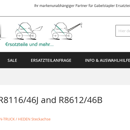
Ihr markenunabhängiger Partner für Gabelstapler Ersatzte
Suche
SALE
ERSATZTEILANFRAGE
INFO & AUSWAHLHILF
 R8116/46J and R8612/46B
N-TRUCK / HEDEN Steckachse