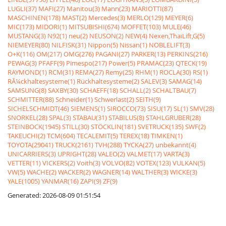
LUGLI(37)
MAFI(27)
Manitou(3)
Mann(23)
MARIOTTI(87)
MASCHINEN(178)
MAST(2)
Mercedes(3)
MERLO(129)
MEYER(6)
MIC(173)
MIDORI(1)
MITSUBISHI(674)
MOFFET(103)
MULE(46)
MUSTANG(3)
N92(1)
neu(2)
NEUSON(2)
NEW(4)
Nexen,ThaiLift,G(5)
NIEMEYER(80)
NILFISK(31)
Nippon(5)
Nissan(1)
NOBLELIFT(3)
O+K(116)
OM(217)
OMG(276)
PAGANI(27)
PARKER(13)
PERKINS(216)
PEWAG(3)
PFAFF(9)
Pimespo(217)
Power(5)
PRAMAC(23)
QTECK(19)
RAYMOND(1)
RCM(31)
REMA(27)
Remy(25)
RHM(1)
ROCLA(30)
RS(1)
RÃ¼ckhaltesysteme(1)
Rückhaltesysteme(2)
SALEV(3)
SAMAG(14)
SAMSUNG(8)
SAXBY(30)
SCHAEFF(18)
SCHALL(2)
SCHALTBAU(7)
SCHMITTER(88)
Schneider(1)
Schwerlast(2)
SEITH(9)
SICHELSCHMIDT(46)
SIEMENS(1)
SIROCCO(73)
SISU(17)
SL(1)
SMV(28)
SNORKEL(28)
SPAL(3)
STABAU(31)
STABILUS(8)
STAHLGRUBER(28)
STEINBOCK(1945)
STILL(30)
STÖCKLIN(181)
SVETRUCK(135)
SWF(2)
TAKEUCHI(2)
TCM(604)
TECALEMIT(5)
TEREX(18)
TIMKEN(1)
TOYOTA(29041)
TRUCK(2161)
TVH(288)
TYCKA(27)
unbekannt(4)
UNICARRIERS(3)
UPRIGHT(28)
VALEO(2)
VALMET(17)
VARTA(3)
VETTER(11)
VICKERS(2)
Voith(3)
VOLVO(82)
VOTEX(123)
VULKAN(5)
VW(5)
WACHE(2)
WACKER(2)
WAGNER(14)
WALTHER(3)
WICKE(3)
YALE(1005)
YANMAR(16)
ZAPI(9)
ZF(9)
Generated: 2026-08-09 01:51:54