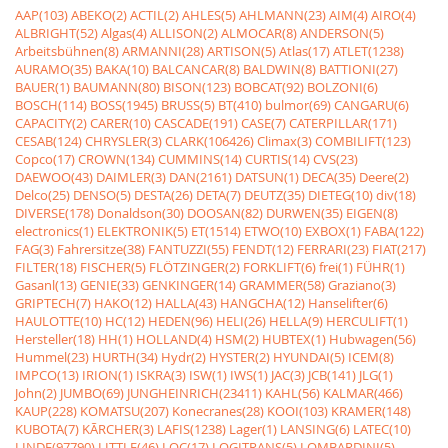
AAP(103)
ABEKO(2)
ACTIL(2)
AHLES(5)
AHLMANN(23)
AIM(4)
AIRO(4)
ALBRIGHT(52)
Algas(4)
ALLISON(2)
ALMOCAR(8)
ANDERSON(5)
Arbeitsbühnen(8)
ARMANNI(28)
ARTISON(5)
Atlas(17)
ATLET(1238)
AURAMO(35)
BAKA(10)
BALCANCAR(8)
BALDWIN(8)
BATTIONI(27)
BAUER(1)
BAUMANN(80)
BISON(123)
BOBCAT(92)
BOLZONI(6)
BOSCH(114)
BOSS(1945)
BRUSS(5)
BT(410)
bulmor(69)
CANGARU(6)
CAPACITY(2)
CARER(10)
CASCADE(191)
CASE(7)
CATERPILLAR(171)
CESAB(124)
CHRYSLER(3)
CLARK(106426)
Climax(3)
COMBILIFT(123)
Copco(17)
CROWN(134)
CUMMINS(14)
CURTIS(14)
CVS(23)
DAEWOO(43)
DAIMLER(3)
DAN(2161)
DATSUN(1)
DECA(35)
Deere(2)
Delco(25)
DENSO(5)
DESTA(26)
DETA(7)
DEUTZ(35)
DIETEG(10)
div(18)
DIVERSE(178)
Donaldson(30)
DOOSAN(82)
DURWEN(35)
EIGEN(8)
electronics(1)
ELEKTRONIK(5)
ET(1514)
ETWO(10)
EXBOX(1)
FABA(122)
FAG(3)
Fahrersitze(38)
FANTUZZI(55)
FENDT(12)
FERRARI(23)
FIAT(217)
FILTER(18)
FISCHER(5)
FLÖTZINGER(2)
FORKLIFT(6)
frei(1)
FÜHR(1)
Gasanl(13)
GENIE(33)
GENKINGER(14)
GRAMMER(58)
Graziano(3)
GRIPTECH(7)
HAKO(12)
HALLA(43)
HANGCHA(12)
Hanselifter(6)
HAULOTTE(10)
HC(12)
HEDEN(96)
HELI(26)
HELLA(9)
HERCULIFT(1)
Hersteller(18)
HH(1)
HOLLAND(4)
HSM(2)
HUBTEX(1)
Hubwagen(56)
Hummel(23)
HURTH(34)
Hydr(2)
HYSTER(2)
HYUNDAI(5)
ICEM(8)
IMPCO(13)
IRION(1)
ISKRA(3)
ISW(1)
IWS(1)
JAC(3)
JCB(141)
JLG(1)
John(2)
JUMBO(69)
JUNGHEINRICH(23411)
KAHL(56)
KALMAR(466)
KAUP(228)
KOMATSU(207)
Konecranes(28)
KOOI(103)
KRAMER(148)
KUBOTA(7)
KÃRCHER(3)
LAFIS(1238)
Lager(1)
LANSING(6)
LATEC(10)
LINDE(97790)
LITTLE(46)
LOC(17)
LOGITRANS(5)
LOMBARDINI(5)