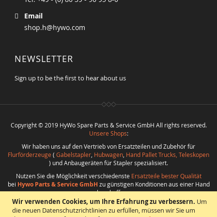
Email
shop.h@hywo.com
NEWSLETTER
Sign up to be the first to hear about us
Copyright © 2019 HyWo Spare Parts & Service GmbH All rights reserved.
Unsere Shops
:
Wir haben uns auf den Vertrieb von Ersatzteilen und Zubehör für
Flurförderzeuge
(
Gabelstapler
,
Hubwagen
,
Hand Pallet Trucks, Teleskopen
) und Anbaugeräten für Stapler spezialisiert.
Nutzen Sie die Möglichkeit verschiedenste
Ersatzteile bester Qualität
bei
Hywo Parts & Service GmbH
zu günstigen Konditionen aus einer Hand
zu beschaffen.
Wir verwenden Cookies, um Ihre Erfahrung zu verbessern.
Um
Realisierung
:
CMS
*
Beratung
*
Webdesign
*
Webhosting
*
SEO
*
eShop
:
die neuen Datenschutzrichtlinien zu erfüllen, müssen wir Sie um
Angelika Freihoff