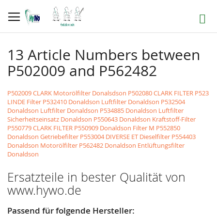
Direkt
zum
Suche
Inhalt
13 Article Numbers between
P502009 and P562482
P502009 CLARK Motorölfilter Donalsdson
P502080 CLARK FILTER
P523
LINDE Filter
P532410 Donaldson Luftfilter Donaldson
P532504
Donaldson Luftfilter Donaldson
P534885 Donaldson Luftfilter
Sicherheitseinsatz Donaldson
P550643 Donaldson Kraftstoff-Filter
P550779 CLARK FILTER
P550909 Donaldson Filter M
P552850
Donaldson Getriebefilter
P553004 DIVERSE ET Dieselfilter
P554403
Donaldson Motorölfilter
P562482 Donaldson Entlüftungsfilter
Donaldson
Ersatzteile in bester Qualität von
www.hywo.de
Passend für folgende Hersteller: