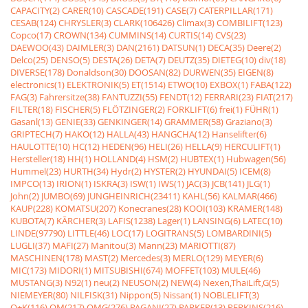
CAPACITY(2)
CARER(10)
CASCADE(191)
CASE(7)
CATERPILLAR(171)
CESAB(124)
CHRYSLER(3)
CLARK(106426)
Climax(3)
COMBILIFT(123)
Copco(17)
CROWN(134)
CUMMINS(14)
CURTIS(14)
CVS(23)
DAEWOO(43)
DAIMLER(3)
DAN(2161)
DATSUN(1)
DECA(35)
Deere(2)
Delco(25)
DENSO(5)
DESTA(26)
DETA(7)
DEUTZ(35)
DIETEG(10)
div(18)
DIVERSE(178)
Donaldson(30)
DOOSAN(82)
DURWEN(35)
EIGEN(8)
electronics(1)
ELEKTRONIK(5)
ET(1514)
ETWO(10)
EXBOX(1)
FABA(122)
FAG(3)
Fahrersitze(38)
FANTUZZI(55)
FENDT(12)
FERRARI(23)
FIAT(217)
FILTER(18)
FISCHER(5)
FLÖTZINGER(2)
FORKLIFT(6)
frei(1)
FÜHR(1)
Gasanl(13)
GENIE(33)
GENKINGER(14)
GRAMMER(58)
Graziano(3)
GRIPTECH(7)
HAKO(12)
HALLA(43)
HANGCHA(12)
Hanselifter(6)
HAULOTTE(10)
HC(12)
HEDEN(96)
HELI(26)
HELLA(9)
HERCULIFT(1)
Hersteller(18)
HH(1)
HOLLAND(4)
HSM(2)
HUBTEX(1)
Hubwagen(56)
Hummel(23)
HURTH(34)
Hydr(2)
HYSTER(2)
HYUNDAI(5)
ICEM(8)
IMPCO(13)
IRION(1)
ISKRA(3)
ISW(1)
IWS(1)
JAC(3)
JCB(141)
JLG(1)
John(2)
JUMBO(69)
JUNGHEINRICH(23411)
KAHL(56)
KALMAR(466)
KAUP(228)
KOMATSU(207)
Konecranes(28)
KOOI(103)
KRAMER(148)
KUBOTA(7)
KÃRCHER(3)
LAFIS(1238)
Lager(1)
LANSING(6)
LATEC(10)
LINDE(97790)
LITTLE(46)
LOC(17)
LOGITRANS(5)
LOMBARDINI(5)
LUGLI(37)
MAFI(27)
Manitou(3)
Mann(23)
MARIOTTI(87)
MASCHINEN(178)
MAST(2)
Mercedes(3)
MERLO(129)
MEYER(6)
MIC(173)
MIDORI(1)
MITSUBISHI(674)
MOFFET(103)
MULE(46)
MUSTANG(3)
N92(1)
neu(2)
NEUSON(2)
NEW(4)
Nexen,ThaiLift,G(5)
NIEMEYER(80)
NILFISK(31)
Nippon(5)
Nissan(1)
NOBLELIFT(3)
O+K(116)
OM(217)
OMG(276)
PAGANI(27)
PARKER(13)
PERKINS(216)