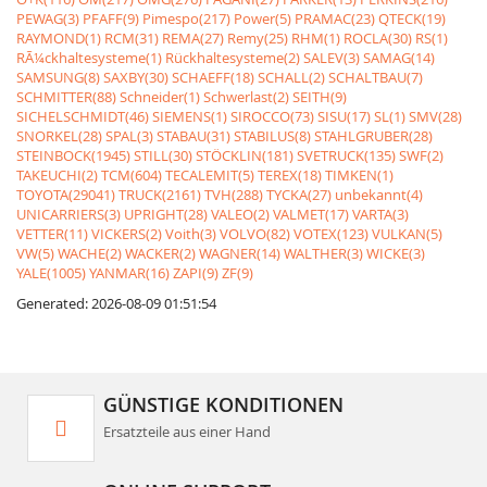
PEWAG(3)
PFAFF(9)
Pimespo(217)
Power(5)
PRAMAC(23)
QTECK(19)
RAYMOND(1)
RCM(31)
REMA(27)
Remy(25)
RHM(1)
ROCLA(30)
RS(1)
RÃ¼ckhaltesysteme(1)
Rückhaltesysteme(2)
SALEV(3)
SAMAG(14)
SAMSUNG(8)
SAXBY(30)
SCHAEFF(18)
SCHALL(2)
SCHALTBAU(7)
SCHMITTER(88)
Schneider(1)
Schwerlast(2)
SEITH(9)
SICHELSCHMIDT(46)
SIEMENS(1)
SIROCCO(73)
SISU(17)
SL(1)
SMV(28)
SNORKEL(28)
SPAL(3)
STABAU(31)
STABILUS(8)
STAHLGRUBER(28)
STEINBOCK(1945)
STILL(30)
STÖCKLIN(181)
SVETRUCK(135)
SWF(2)
TAKEUCHI(2)
TCM(604)
TECALEMIT(5)
TEREX(18)
TIMKEN(1)
TOYOTA(29041)
TRUCK(2161)
TVH(288)
TYCKA(27)
unbekannt(4)
UNICARRIERS(3)
UPRIGHT(28)
VALEO(2)
VALMET(17)
VARTA(3)
VETTER(11)
VICKERS(2)
Voith(3)
VOLVO(82)
VOTEX(123)
VULKAN(5)
VW(5)
WACHE(2)
WACKER(2)
WAGNER(14)
WALTHER(3)
WICKE(3)
YALE(1005)
YANMAR(16)
ZAPI(9)
ZF(9)
Generated: 2026-08-09 01:51:54
GÜNSTIGE KONDITIONEN
Ersatzteile aus einer Hand