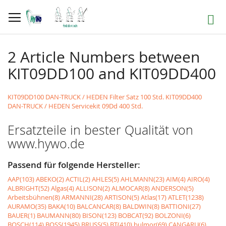
Direkt
zum
Suche
Inhalt
2 Article Numbers between
KIT09DD100 and KIT09DD400
KIT09DD100 DAN-TRUCK / HEDEN Filter Satz 100 Std.
KIT09DD400
DAN-TRUCK / HEDEN Servicekit 09Dd 400 Std.
Ersatzteile in bester Qualität von
www.hywo.de
Passend für folgende Hersteller:
AAP(103)
ABEKO(2)
ACTIL(2)
AHLES(5)
AHLMANN(23)
AIM(4)
AIRO(4)
ALBRIGHT(52)
Algas(4)
ALLISON(2)
ALMOCAR(8)
ANDERSON(5)
Arbeitsbühnen(8)
ARMANNI(28)
ARTISON(5)
Atlas(17)
ATLET(1238)
AURAMO(35)
BAKA(10)
BALCANCAR(8)
BALDWIN(8)
BATTIONI(27)
BAUER(1)
BAUMANN(80)
BISON(123)
BOBCAT(92)
BOLZONI(6)
BOSCH(114)
BOSS(1945)
BRUSS(5)
BT(410)
bulmor(69)
CANGARU(6)