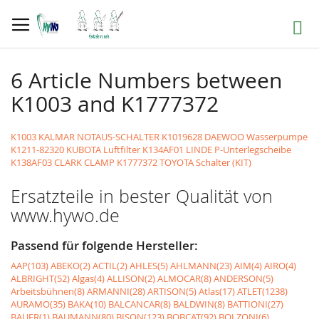
Direkt
zum
Suche
Inhalt
6 Article Numbers between
K1003 and K1777372
K1003 KALMAR NOTAUS-SCHALTER
K1019628 DAEWOO Wasserpumpe
K1211-82320 KUBOTA Luftfilter
K134AF01 LINDE P-Unterlegscheibe
K138AF03 CLARK CLAMP
K1777372 TOYOTA Schalter (KIT)
Ersatzteile in bester Qualität von
www.hywo.de
Passend für folgende Hersteller:
AAP(103)
ABEKO(2)
ACTIL(2)
AHLES(5)
AHLMANN(23)
AIM(4)
AIRO(4)
ALBRIGHT(52)
Algas(4)
ALLISON(2)
ALMOCAR(8)
ANDERSON(5)
Arbeitsbühnen(8)
ARMANNI(28)
ARTISON(5)
Atlas(17)
ATLET(1238)
AURAMO(35)
BAKA(10)
BALCANCAR(8)
BALDWIN(8)
BATTIONI(27)
BAUER(1)
BAUMANN(80)
BISON(123)
BOBCAT(92)
BOLZONI(6)