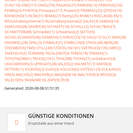
O+K(116)
OM(217)
OMG(276)
PAGANI(27)
PARKER(13)
PERKINS(216)
PEWAG(3)
PFAFF(9)
Pimespo(217)
Power(5)
PRAMAC(23)
QTECK(19)
RAYMOND(1)
RCM(31)
REMA(27)
Remy(25)
RHM(1)
ROCLA(30)
RS(1)
RÃ¼ckhaltesysteme(1)
Rückhaltesysteme(2)
SALEV(3)
SAMAG(14)
SAMSUNG(8)
SAXBY(30)
SCHAEFF(18)
SCHALL(2)
SCHALTBAU(7)
SCHMITTER(88)
Schneider(1)
Schwerlast(2)
SEITH(9)
SICHELSCHMIDT(46)
SIEMENS(1)
SIROCCO(73)
SISU(17)
SL(1)
SMV(28)
SNORKEL(28)
SPAL(3)
STABAU(31)
STABILUS(8)
STAHLGRUBER(28)
STEINBOCK(1945)
STILL(30)
STÖCKLIN(181)
SVETRUCK(135)
SWF(2)
TAKEUCHI(2)
TCM(604)
TECALEMIT(5)
TEREX(18)
TIMKEN(1)
TOYOTA(29041)
TRUCK(2161)
TVH(288)
TYCKA(27)
unbekannt(4)
UNICARRIERS(3)
UPRIGHT(28)
VALEO(2)
VALMET(17)
VARTA(3)
VETTER(11)
VICKERS(2)
Voith(3)
VOLVO(82)
VOTEX(123)
VULKAN(5)
VW(5)
WACHE(2)
WACKER(2)
WAGNER(14)
WALTHER(3)
WICKE(3)
YALE(1005)
YANMAR(16)
ZAPI(9)
ZF(9)
Generated: 2026-08-08 01:51:35
GÜNSTIGE KONDITIONEN
Ersatzteile aus einer Hand