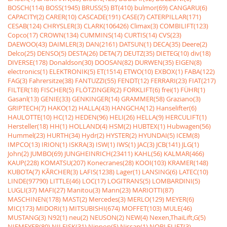
BOSCH(114)
BOSS(1945)
BRUSS(5)
BT(410)
bulmor(69)
CANGARU(6)
CAPACITY(2)
CARER(10)
CASCADE(191)
CASE(7)
CATERPILLAR(171)
CESAB(124)
CHRYSLER(3)
CLARK(106426)
Climax(3)
COMBILIFT(123)
Copco(17)
CROWN(134)
CUMMINS(14)
CURTIS(14)
CVS(23)
DAEWOO(43)
DAIMLER(3)
DAN(2161)
DATSUN(1)
DECA(35)
Deere(2)
Delco(25)
DENSO(5)
DESTA(26)
DETA(7)
DEUTZ(35)
DIETEG(10)
div(18)
DIVERSE(178)
Donaldson(30)
DOOSAN(82)
DURWEN(35)
EIGEN(8)
electronics(1)
ELEKTRONIK(5)
ET(1514)
ETWO(10)
EXBOX(1)
FABA(122)
FAG(3)
Fahrersitze(38)
FANTUZZI(55)
FENDT(12)
FERRARI(23)
FIAT(217)
FILTER(18)
FISCHER(5)
FLÖTZINGER(2)
FORKLIFT(6)
frei(1)
FÜHR(1)
Gasanl(13)
GENIE(33)
GENKINGER(14)
GRAMMER(58)
Graziano(3)
GRIPTECH(7)
HAKO(12)
HALLA(43)
HANGCHA(12)
Hanselifter(6)
HAULOTTE(10)
HC(12)
HEDEN(96)
HELI(26)
HELLA(9)
HERCULIFT(1)
Hersteller(18)
HH(1)
HOLLAND(4)
HSM(2)
HUBTEX(1)
Hubwagen(56)
Hummel(23)
HURTH(34)
Hydr(2)
HYSTER(2)
HYUNDAI(5)
ICEM(8)
IMPCO(13)
IRION(1)
ISKRA(3)
ISW(1)
IWS(1)
JAC(3)
JCB(141)
JLG(1)
John(2)
JUMBO(69)
JUNGHEINRICH(23411)
KAHL(56)
KALMAR(466)
KAUP(228)
KOMATSU(207)
Konecranes(28)
KOOI(103)
KRAMER(148)
KUBOTA(7)
KÃRCHER(3)
LAFIS(1238)
Lager(1)
LANSING(6)
LATEC(10)
LINDE(97790)
LITTLE(46)
LOC(17)
LOGITRANS(5)
LOMBARDINI(5)
LUGLI(37)
MAFI(27)
Manitou(3)
Mann(23)
MARIOTTI(87)
MASCHINEN(178)
MAST(2)
Mercedes(3)
MERLO(129)
MEYER(6)
MIC(173)
MIDORI(1)
MITSUBISHI(674)
MOFFET(103)
MULE(46)
MUSTANG(3)
N92(1)
neu(2)
NEUSON(2)
NEW(4)
Nexen,ThaiLift,G(5)
NIEMEYER(80)
NILFISK(31)
Nippon(5)
Nissan(1)
NOBLELIFT(3)