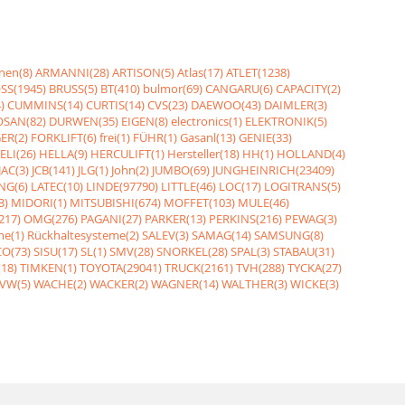
nen(8)
ARMANNI(28)
ARTISON(5)
Atlas(17)
ATLET(1238)
SS(1945)
BRUSS(5)
BT(410)
bulmor(69)
CANGARU(6)
CAPACITY(2)
)
CUMMINS(14)
CURTIS(14)
CVS(23)
DAEWOO(43)
DAIMLER(3)
SAN(82)
DURWEN(35)
EIGEN(8)
electronics(1)
ELEKTRONIK(5)
ER(2)
FORKLIFT(6)
frei(1)
FÜHR(1)
Gasanl(13)
GENIE(33)
ELI(26)
HELLA(9)
HERCULIFT(1)
Hersteller(18)
HH(1)
HOLLAND(4)
JAC(3)
JCB(141)
JLG(1)
John(2)
JUMBO(69)
JUNGHEINRICH(23409)
NG(6)
LATEC(10)
LINDE(97790)
LITTLE(46)
LOC(17)
LOGITRANS(5)
3)
MIDORI(1)
MITSUBISHI(674)
MOFFET(103)
MULE(46)
217)
OMG(276)
PAGANI(27)
PARKER(13)
PERKINS(216)
PEWAG(3)
me(1)
Rückhaltesysteme(2)
SALEV(3)
SAMAG(14)
SAMSUNG(8)
O(73)
SISU(17)
SL(1)
SMV(28)
SNORKEL(28)
SPAL(3)
STABAU(31)
18)
TIMKEN(1)
TOYOTA(29041)
TRUCK(2161)
TVH(288)
TYCKA(27)
VW(5)
WACHE(2)
WACKER(2)
WAGNER(14)
WALTHER(3)
WICKE(3)