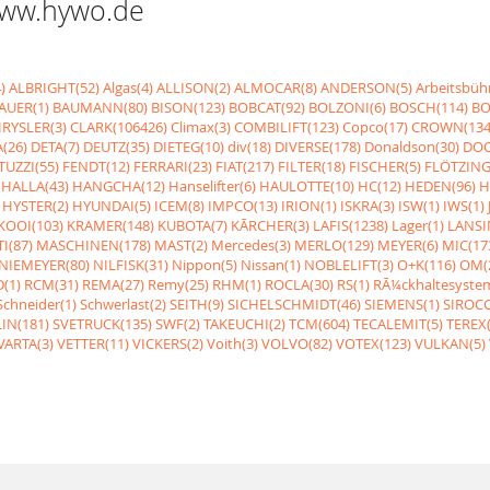
 www.hywo.de
)
ALBRIGHT(52)
Algas(4)
ALLISON(2)
ALMOCAR(8)
ANDERSON(5)
Arbeitsbüh
AUER(1)
BAUMANN(80)
BISON(123)
BOBCAT(92)
BOLZONI(6)
BOSCH(114)
BO
RYSLER(3)
CLARK(106426)
Climax(3)
COMBILIFT(123)
Copco(17)
CROWN(134
(26)
DETA(7)
DEUTZ(35)
DIETEG(10)
div(18)
DIVERSE(178)
Donaldson(30)
DOO
UZZI(55)
FENDT(12)
FERRARI(23)
FIAT(217)
FILTER(18)
FISCHER(5)
FLÖTZING
HALLA(43)
HANGCHA(12)
Hanselifter(6)
HAULOTTE(10)
HC(12)
HEDEN(96)
H
HYSTER(2)
HYUNDAI(5)
ICEM(8)
IMPCO(13)
IRION(1)
ISKRA(3)
ISW(1)
IWS(1)
KOOI(103)
KRAMER(148)
KUBOTA(7)
KÃRCHER(3)
LAFIS(1238)
Lager(1)
LANSI
I(87)
MASCHINEN(178)
MAST(2)
Mercedes(3)
MERLO(129)
MEYER(6)
MIC(17
NIEMEYER(80)
NILFISK(31)
Nippon(5)
Nissan(1)
NOBLELIFT(3)
O+K(116)
OM(
(1)
RCM(31)
REMA(27)
Remy(25)
RHM(1)
ROCLA(30)
RS(1)
RÃ¼ckhaltesyste
Schneider(1)
Schwerlast(2)
SEITH(9)
SICHELSCHMIDT(46)
SIEMENS(1)
SIROCC
IN(181)
SVETRUCK(135)
SWF(2)
TAKEUCHI(2)
TCM(604)
TECALEMIT(5)
TEREX(
VARTA(3)
VETTER(11)
VICKERS(2)
Voith(3)
VOLVO(82)
VOTEX(123)
VULKAN(5)