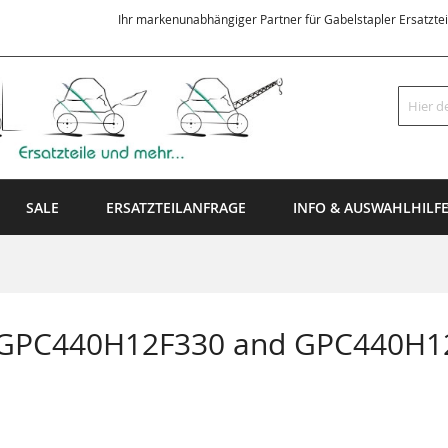
Ihr markenunabhängiger Partner für Gabelstapler Ersatzte
Suche
SALE
ERSATZTEILANFRAGE
INFO & AUSWAHLHILF
n GPC440H12F330 and GPC440H1