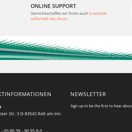
ONLINE SUPPORT
Gerne beschaffen wir Ihnen auch
Ersatzteile
außerhalb des Shops
KTINFORMATIONEN
NEWSLETTER
Sign up to be the first to hear abou
e
ser Str. 3 D-83543 Rott am Inn
 - (0) 80 39 - 90 95 8-0