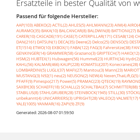
Ersatzteile in bester Qualität von
Passend für folgende Hersteller:
AAP(103)
ABEKO(2)
ACTIL(2)
AHLES(5)
AHLMANN(23)
AIM(4)
AIRO(4
AURAMO(35)
BAKA(10)
BALCANCAR(8)
BALDWIN(8)
BATTIONI(27)
B
CARER(10)
CASCADE(191)
CASE(7)
CATERPILLAR(171)
CESAB(124)
CH
DAN(2161)
DATSUN(1)
DECA(35)
Deere(2)
Delco(25)
DENSO(5)
DESTA
ET(1514)
ETWO(10)
EXBOX(1)
FABA(122)
FAG(3)
Fahrersitze(38)
FANT
GENKINGER(14)
GRAMMER(58)
Graziano(3)
GRIPTECH(7)
HAKO(12)
HSM(2)
HUBTEX(1)
Hubwagen(56)
Hummel(23)
HURTH(34)
Hydr(2)
KAHL(56)
KALMAR(466)
KAUP(228)
KOMATSU(207)
Konecranes(28)
LOMBARDINI(5)
LUGLI(37)
MAFI(27)
Manitou(3)
Mann(23)
MARIOTT
MUSTANG(3)
N92(1)
neu(2)
NEUSON(2)
NEW(4)
Nexen,ThaiLift,G(5)
PFAFF(9)
Pimespo(217)
Power(5)
PRAMAC(23)
QTECK(19)
RAYMOND
SAXBY(30)
SCHAEFF(18)
SCHALL(2)
SCHALTBAU(7)
SCHMITTER(88)
STABILUS(8)
STAHLGRUBER(28)
STEINBOCK(1945)
STILL(30)
STÖCKL
unbekannt(4)
UNICARRIERS(3)
UPRIGHT(28)
VALEO(2)
VALMET(17)
YALE(1005)
YANMAR(16)
ZAPI(9)
ZF(9)
Generated: 2026-08-07 01:59:50