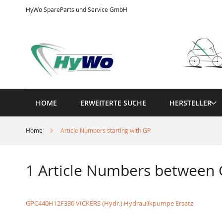
Direkt
HyWo SpareParts und Service GmbH
zum
Inhalt
HOME
ERWEITERTE SUCHE
HERSTELLER
Home
Article Numbers starting with GP
1 Article Numbers betwee
GPC440H12F330 VICKERS (Hydr.) Hydraulikpumpe Ersatz