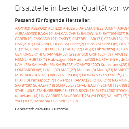
Ersatzteile in bester Qualität von
Passend für folgende Hersteller:
AAP(103)
ABEKO(2)
ACTIL(2)
AHLES(5)
AHLMANN(23)
AIM(4)
AIRO(4
AURAMO(35)
BAKA(10)
BALCANCAR(8)
BALDWIN(8)
BATTIONI(27)
B
CARER(10)
CASCADE(191)
CASE(7)
CATERPILLAR(171)
CESAB(124)
CH
DAN(2161)
DATSUN(1)
DECA(35)
Deere(2)
Delco(25)
DENSO(5)
DESTA
ET(1514)
ETWO(10)
EXBOX(1)
FABA(122)
FAG(3)
Fahrersitze(38)
FANT
GENKINGER(14)
GRAMMER(58)
Graziano(3)
GRIPTECH(7)
HAKO(12)
HSM(2)
HUBTEX(1)
Hubwagen(56)
Hummel(23)
HURTH(34)
Hydr(2)
KAHL(56)
KALMAR(466)
KAUP(228)
KOMATSU(207)
Konecranes(28)
LOMBARDINI(5)
LUGLI(37)
MAFI(27)
Manitou(3)
Mann(23)
MARIOTT
MUSTANG(3)
N92(1)
neu(2)
NEUSON(2)
NEW(4)
Nexen,ThaiLift,G(5)
PFAFF(9)
Pimespo(217)
Power(5)
PRAMAC(23)
QTECK(19)
RAYMOND
SAXBY(30)
SCHAEFF(18)
SCHALL(2)
SCHALTBAU(7)
SCHMITTER(88)
STABILUS(8)
STAHLGRUBER(28)
STEINBOCK(1945)
STILL(30)
STÖCKL
unbekannt(4)
UNICARRIERS(3)
UPRIGHT(28)
VALEO(2)
VALMET(17)
YALE(1005)
YANMAR(16)
ZAPI(9)
ZF(9)
Generated: 2026-08-07 01:59:50