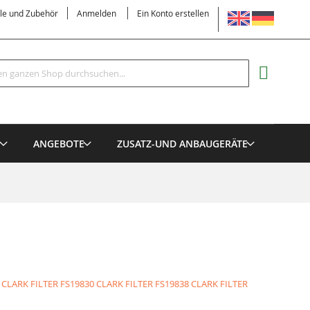
SPRACHE
ile und Zubehör
Anmelden
Ein Konto erstellen
Suche
MEIN EI
E
ANGEBOTE
ZUSATZ-UND ANBAUGERÄTE
 CLARK FILTER
FS19830 CLARK FILTER
FS19838 CLARK FILTER