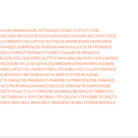
nen(8)
ARMANNI(28)
ARTISON(5)
Atlas(17)
ATLET(1238)
SS(1945)
BRUSS(5)
BT(410)
bulmor(69)
CANGARU(6)
CAPACITY(2)
)
CUMMINS(14)
CURTIS(14)
CVS(23)
DAEWOO(43)
DAIMLER(3)
SAN(82)
DURWEN(35)
EIGEN(8)
electronics(1)
ELEKTRONIK(5)
ER(2)
FORKLIFT(6)
frei(1)
FÜHR(1)
Gasanl(13)
GENIE(33)
ELI(26)
HELLA(9)
HERCULIFT(1)
Hersteller(18)
HH(1)
HOLLAND(4)
JAC(3)
JCB(141)
JLG(1)
John(2)
JUMBO(69)
JUNGHEINRICH(23409)
NG(6)
LATEC(10)
LINDE(97790)
LITTLE(46)
LOC(17)
LOGITRANS(5)
3)
MIDORI(1)
MITSUBISHI(674)
MOFFET(103)
MULE(46)
217)
OMG(276)
PAGANI(27)
PARKER(13)
PERKINS(216)
PEWAG(3)
me(1)
Rückhaltesysteme(2)
SALEV(3)
SAMAG(14)
SAMSUNG(8)
O(73)
SISU(17)
SL(1)
SMV(28)
SNORKEL(28)
SPAL(3)
STABAU(31)
18)
TIMKEN(1)
TOYOTA(29041)
TRUCK(2161)
TVH(288)
TYCKA(27)
VW(5)
WACHE(2)
WACKER(2)
WAGNER(14)
WALTHER(3)
WICKE(3)