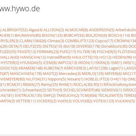
 www.hywo.de
)
ALBRIGHT(52)
Algas(4)
ALLISON(2)
ALMOCAR(8)
ANDERSON(5)
Arbeitsbüh
AUER(1)
BAUMANN(80)
BISON(123)
BOBCAT(92)
BOLZONI(6)
BOSCH(114)
BO
RYSLER(3)
CLARK(106426)
Climax(3)
COMBILIFT(123)
Copco(17)
CROWN(134
(26)
DETA(7)
DEUTZ(35)
DIETEG(10)
div(18)
DIVERSE(178)
Donaldson(30)
DOO
UZZI(55)
FENDT(12)
FERRARI(23)
FIAT(217)
FILTER(18)
FISCHER(5)
FLÖTZING
HALLA(43)
HANGCHA(12)
Hanselifter(6)
HAULOTTE(10)
HC(12)
HEDEN(96)
H
HYSTER(2)
HYUNDAI(5)
ICEM(8)
IMPCO(13)
IRION(1)
ISKRA(3)
ISW(1)
IWS(1)
KOOI(103)
KRAMER(148)
KUBOTA(7)
KÃRCHER(3)
LAFIS(1238)
Lager(1)
LANSI
I(87)
MASCHINEN(178)
MAST(2)
Mercedes(3)
MERLO(129)
MEYER(6)
MIC(17
NIEMEYER(80)
NILFISK(31)
Nippon(5)
Nissan(1)
NOBLELIFT(3)
O+K(116)
OM(
(1)
RCM(31)
REMA(27)
Remy(25)
RHM(1)
ROCLA(30)
RS(1)
RÃ¼ckhaltesyste
Schneider(1)
Schwerlast(2)
SEITH(9)
SICHELSCHMIDT(46)
SIEMENS(1)
SIROCC
IN(181)
SVETRUCK(135)
SWF(2)
TAKEUCHI(2)
TCM(604)
TECALEMIT(5)
TEREX(
VARTA(3)
VETTER(11)
VICKERS(2)
Voith(3)
VOLVO(82)
VOTEX(123)
VULKAN(5)