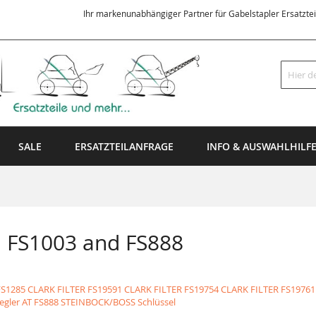
Ihr markenunabhängiger Partner für Gabelstapler Ersatzte
Suche
SALE
ERSATZTEILANFRAGE
INFO & AUSWAHLHILF
n FS1003 and FS888
FS1285 CLARK FILTER
FS19591 CLARK FILTER
FS19754 CLARK FILTER
FS19761
egler AT
FS888 STEINBOCK/BOSS Schlüssel