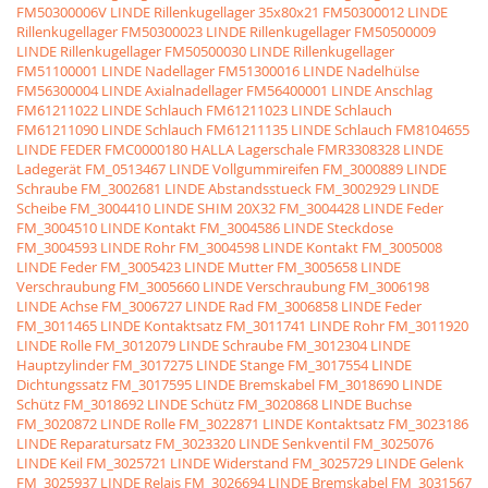
FM50300006V LINDE Rillenkugellager 35x80x21
FM50300012 LINDE
Rillenkugellager
FM50300023 LINDE Rillenkugellager
FM50500009
LINDE Rillenkugellager
FM50500030 LINDE Rillenkugellager
FM51100001 LINDE Nadellager
FM51300016 LINDE Nadelhülse
FM56300004 LINDE Axialnadellager
FM56400001 LINDE Anschlag
FM61211022 LINDE Schlauch
FM61211023 LINDE Schlauch
FM61211090 LINDE Schlauch
FM61211135 LINDE Schlauch
FM8104655
LINDE FEDER
FMC0000180 HALLA Lagerschale
FMR3308328 LINDE
Ladegerät
FM_0513467 LINDE Vollgummireifen
FM_3000889 LINDE
Schraube
FM_3002681 LINDE Abstandsstueck
FM_3002929 LINDE
Scheibe
FM_3004410 LINDE SHIM 20X32
FM_3004428 LINDE Feder
FM_3004510 LINDE Kontakt
FM_3004586 LINDE Steckdose
FM_3004593 LINDE Rohr
FM_3004598 LINDE Kontakt
FM_3005008
LINDE Feder
FM_3005423 LINDE Mutter
FM_3005658 LINDE
Verschraubung
FM_3005660 LINDE Verschraubung
FM_3006198
LINDE Achse
FM_3006727 LINDE Rad
FM_3006858 LINDE Feder
FM_3011465 LINDE Kontaktsatz
FM_3011741 LINDE Rohr
FM_3011920
LINDE Rolle
FM_3012079 LINDE Schraube
FM_3012304 LINDE
Hauptzylinder
FM_3017275 LINDE Stange
FM_3017554 LINDE
Dichtungssatz
FM_3017595 LINDE Bremskabel
FM_3018690 LINDE
Schütz
FM_3018692 LINDE Schütz
FM_3020868 LINDE Buchse
FM_3020872 LINDE Rolle
FM_3022871 LINDE Kontaktsatz
FM_3023186
LINDE Reparatursatz
FM_3023320 LINDE Senkventil
FM_3025076
LINDE Keil
FM_3025721 LINDE Widerstand
FM_3025729 LINDE Gelenk
FM_3025937 LINDE Relais
FM_3026694 LINDE Bremskabel
FM_3031567