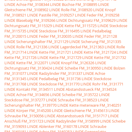
LINDE Achse
FM_3108344 LINDE Büchse
FM_3108895 LINDE
Gleitschiene
FM_3108902 LINDE Rolle
FM_3108920 LINDE Knopf
FM_3108921 LINDE Pastille
FM_3109257 LINDE Feder
FM_3109258
LINDE Blasebalg
FM_3109266 LINDE Dichtungssatz
FM_3109629 LINDE
Dichtungssatz
FM_3115329 LINDE Kette
FM_3115725 LINDE Steckdose
FM_3115735 LINDE Steckdose
FM_3116495 LINDE Pedalbelag
FM_3120015 LINDE Feder
FM_3120035 LINDE Feder
FM_3121128
LINDE Sicherungshalter
FM_3121129 LINDE Sicherung
FM_3121335
LINDE Rolle
FM_3121336 LINDE Lagerdeckel
FM_3121363 LINDE Rolle
FM_3121714 LINDE Kette
FM_3121721 LINDE Kette
FM_3121724 LINDE
Kette
FM_3121726 LINDE Kette
FM_3121729 LINDE Kette
FM_3121732
LINDE Kette
FM_3122071 LINDE Knopf
FM_3126326 LINDE
Dichtungssatz
FM_3130424 LINDE Scheibe
FM_3130950 LINDE Bolzen
FM_3131077 LINDE Radzylinder
FM_3131337 LINDE Achse
FM_3131345 LINDE Pedalbelag
FM_3131736 LINDE Steckdose
FM_3131768 LINDE Steckdose
FM_3131770 LINDE Rohr
FM_3131771
LINDE Kontakt
FM_3134511 LINDE Abstandsstueck
FM_3134524
LINDE Achse
FM_3134656 LINDE Scheibe
FM_3135722 LINDE
Steckdose
FM_3137277 LINDE Schraube
FM_3138523 LINDE
Sicherungshalter
FM_3139770 LINDE Kette meterware
FM_3140251
LINDE Körper
FM_3145200 LINDE Gleitschiene
FM_3145613 LINDE
Schraube
FM_3150056 LINDE Abstandsstueck
FM_3151717 LINDE
Anschluß
FM_3151723 LINDE Radzylinder
FM_3158999 LINDE Scheibe
FM_3159093 LINDE Ablenker
FM_3160178 LINDE Schraube
FM_3160181 LINDE Achse
FM_3160253 LINDE Gegenplatte