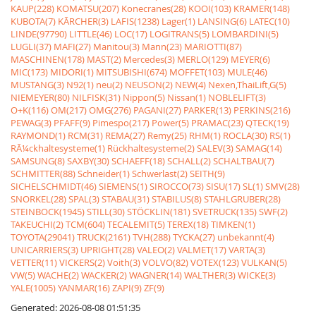
KAUP(228)
KOMATSU(207)
Konecranes(28)
KOOI(103)
KRAMER(148)
KUBOTA(7)
KÃRCHER(3)
LAFIS(1238)
Lager(1)
LANSING(6)
LATEC(10)
LINDE(97790)
LITTLE(46)
LOC(17)
LOGITRANS(5)
LOMBARDINI(5)
LUGLI(37)
MAFI(27)
Manitou(3)
Mann(23)
MARIOTTI(87)
MASCHINEN(178)
MAST(2)
Mercedes(3)
MERLO(129)
MEYER(6)
MIC(173)
MIDORI(1)
MITSUBISHI(674)
MOFFET(103)
MULE(46)
MUSTANG(3)
N92(1)
neu(2)
NEUSON(2)
NEW(4)
Nexen,ThaiLift,G(5)
NIEMEYER(80)
NILFISK(31)
Nippon(5)
Nissan(1)
NOBLELIFT(3)
O+K(116)
OM(217)
OMG(276)
PAGANI(27)
PARKER(13)
PERKINS(216)
PEWAG(3)
PFAFF(9)
Pimespo(217)
Power(5)
PRAMAC(23)
QTECK(19)
RAYMOND(1)
RCM(31)
REMA(27)
Remy(25)
RHM(1)
ROCLA(30)
RS(1)
RÃ¼ckhaltesysteme(1)
Rückhaltesysteme(2)
SALEV(3)
SAMAG(14)
SAMSUNG(8)
SAXBY(30)
SCHAEFF(18)
SCHALL(2)
SCHALTBAU(7)
SCHMITTER(88)
Schneider(1)
Schwerlast(2)
SEITH(9)
SICHELSCHMIDT(46)
SIEMENS(1)
SIROCCO(73)
SISU(17)
SL(1)
SMV(28)
SNORKEL(28)
SPAL(3)
STABAU(31)
STABILUS(8)
STAHLGRUBER(28)
STEINBOCK(1945)
STILL(30)
STÖCKLIN(181)
SVETRUCK(135)
SWF(2)
TAKEUCHI(2)
TCM(604)
TECALEMIT(5)
TEREX(18)
TIMKEN(1)
TOYOTA(29041)
TRUCK(2161)
TVH(288)
TYCKA(27)
unbekannt(4)
UNICARRIERS(3)
UPRIGHT(28)
VALEO(2)
VALMET(17)
VARTA(3)
VETTER(11)
VICKERS(2)
Voith(3)
VOLVO(82)
VOTEX(123)
VULKAN(5)
VW(5)
WACHE(2)
WACKER(2)
WAGNER(14)
WALTHER(3)
WICKE(3)
YALE(1005)
YANMAR(16)
ZAPI(9)
ZF(9)
Generated: 2026-08-08 01:51:35