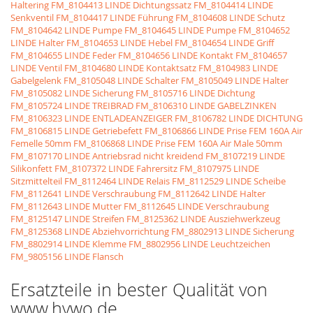
Haltering
FM_8104413 LINDE Dichtungssatz
FM_8104414 LINDE
Senkventil
FM_8104417 LINDE Führung
FM_8104608 LINDE Schutz
FM_8104642 LINDE Pumpe
FM_8104645 LINDE Pumpe
FM_8104652
LINDE Halter
FM_8104653 LINDE Hebel
FM_8104654 LINDE Griff
FM_8104655 LINDE Feder
FM_8104656 LINDE Kontakt
FM_8104657
LINDE Ventil
FM_8104680 LINDE Kontaktsatz
FM_8104983 LINDE
Gabelgelenk
FM_8105048 LINDE Schalter
FM_8105049 LINDE Halter
FM_8105082 LINDE Sicherung
FM_8105716 LINDE Dichtung
FM_8105724 LINDE TREIBRAD
FM_8106310 LINDE GABELZINKEN
FM_8106323 LINDE ENTLADEANZEIGER
FM_8106782 LINDE DICHTUNG
FM_8106815 LINDE Getriebefett
FM_8106866 LINDE Prise FEM 160A Air
Femelle 50mm
FM_8106868 LINDE Prise FEM 160A Air Male 50mm
FM_8107170 LINDE Antriebsrad nicht kreidend
FM_8107219 LINDE
Silikonfett
FM_8107372 LINDE Fahrersitz
FM_8107975 LINDE
Sitzmittelteil
FM_8112464 LINDE Relais
FM_8112529 LINDE Scheibe
FM_8112641 LINDE Verschraubung
FM_8112642 LINDE Halter
FM_8112643 LINDE Mutter
FM_8112645 LINDE Verschraubung
FM_8125147 LINDE Streifen
FM_8125362 LINDE Ausziehwerkzeug
FM_8125368 LINDE Abziehvorrichtung
FM_8802913 LINDE Sicherung
FM_8802914 LINDE Klemme
FM_8802956 LINDE Leuchtzeichen
FM_9805156 LINDE Flansch
Ersatzteile in bester Qualität von
www.hywo.de