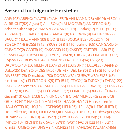
Passend für folgende Hersteller:
AAP(103)
ABEKO(2)
ACTIL(2)
AHLES(5)
AHLMANN(23)
AIM(4)
AIRO(4)
ALBRIGHT(52)
Algas(4)
ALLISON(2)
ALMOCAR(8)
ANDERSON(5)
Arbeitsbühnen(8)
ARMANNI(28)
ARTISON(5)
Atlas(17)
ATLET(1238)
AURAMO(35)
BAKA(10)
BALCANCAR(8)
BALDWIN(8)
BATTIONI(27)
BAUER(1)
BAUMANN(80)
BISON(123)
BOBCAT(92)
BOLZONI(6)
BOSCH(114)
BOSS(1945)
BRUSS(5)
BT(410)
bulmor(69)
CANGARU(6)
CAPACITY(2)
CARER(10)
CASCADE(191)
CASE(7)
CATERPILLAR(171)
CESAB(124)
CHRYSLER(3)
CLARK(106426)
Climax(3)
COMBILIFT(123)
Copco(17)
CROWN(134)
CUMMINS(14)
CURTIS(14)
CVS(23)
DAEWOO(43)
DAIMLER(3)
DAN(2161)
DATSUN(1)
DECA(35)
Deere(2)
Delco(25)
DENSO(5)
DESTA(26)
DETA(7)
DEUTZ(35)
DIETEG(10)
div(18)
DIVERSE(178)
Donaldson(30)
DOOSAN(82)
DURWEN(35)
EIGEN(8)
electronics(1)
ELEKTRONIK(5)
ET(1514)
ETWO(10)
EXBOX(1)
FABA(122)
FAG(3)
Fahrersitze(38)
FANTUZZI(55)
FENDT(12)
FERRARI(23)
FIAT(217)
FILTER(18)
FISCHER(5)
FLÖTZINGER(2)
FORKLIFT(6)
frei(1)
FÜHR(1)
Gasanl(13)
GENIE(33)
GENKINGER(14)
GRAMMER(58)
Graziano(3)
GRIPTECH(7)
HAKO(12)
HALLA(43)
HANGCHA(12)
Hanselifter(6)
HAULOTTE(10)
HC(12)
HEDEN(96)
HELI(26)
HELLA(9)
HERCULIFT(1)
Hersteller(18)
HH(1)
HOLLAND(4)
HSM(2)
HUBTEX(1)
Hubwagen(56)
Hummel(23)
HURTH(34)
Hydr(2)
HYSTER(2)
HYUNDAI(5)
ICEM(8)
IMPCO(13)
IRION(1)
ISKRA(3)
ISW(1)
IWS(1)
JAC(3)
JCB(141)
JLG(1)
John(2)
JUMBO(69)
JUNGHEINRICH(23411)
KAHL(56)
KALMAR(466)