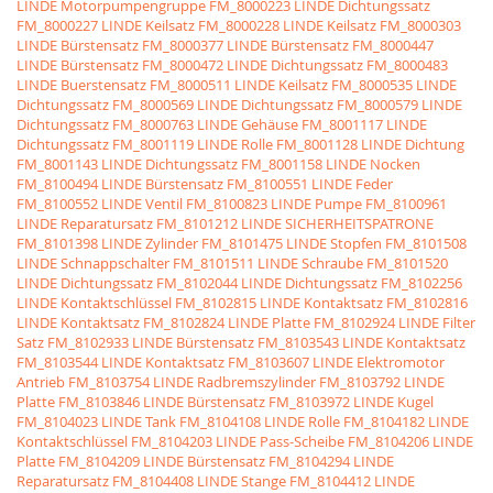
LINDE Motorpumpengruppe
FM_8000223 LINDE Dichtungssatz
FM_8000227 LINDE Keilsatz
FM_8000228 LINDE Keilsatz
FM_8000303
LINDE Bürstensatz
FM_8000377 LINDE Bürstensatz
FM_8000447
LINDE Bürstensatz
FM_8000472 LINDE Dichtungssatz
FM_8000483
LINDE Buerstensatz
FM_8000511 LINDE Keilsatz
FM_8000535 LINDE
Dichtungssatz
FM_8000569 LINDE Dichtungssatz
FM_8000579 LINDE
Dichtungssatz
FM_8000763 LINDE Gehäuse
FM_8001117 LINDE
Dichtungssatz
FM_8001119 LINDE Rolle
FM_8001128 LINDE Dichtung
FM_8001143 LINDE Dichtungssatz
FM_8001158 LINDE Nocken
FM_8100494 LINDE Bürstensatz
FM_8100551 LINDE Feder
FM_8100552 LINDE Ventil
FM_8100823 LINDE Pumpe
FM_8100961
LINDE Reparatursatz
FM_8101212 LINDE SICHERHEITSPATRONE
FM_8101398 LINDE Zylinder
FM_8101475 LINDE Stopfen
FM_8101508
LINDE Schnappschalter
FM_8101511 LINDE Schraube
FM_8101520
LINDE Dichtungssatz
FM_8102044 LINDE Dichtungssatz
FM_8102256
LINDE Kontaktschlüssel
FM_8102815 LINDE Kontaktsatz
FM_8102816
LINDE Kontaktsatz
FM_8102824 LINDE Platte
FM_8102924 LINDE Filter
Satz
FM_8102933 LINDE Bürstensatz
FM_8103543 LINDE Kontaktsatz
FM_8103544 LINDE Kontaktsatz
FM_8103607 LINDE Elektromotor
Antrieb
FM_8103754 LINDE Radbremszylinder
FM_8103792 LINDE
Platte
FM_8103846 LINDE Bürstensatz
FM_8103972 LINDE Kugel
FM_8104023 LINDE Tank
FM_8104108 LINDE Rolle
FM_8104182 LINDE
Kontaktschlüssel
FM_8104203 LINDE Pass-Scheibe
FM_8104206 LINDE
Platte
FM_8104209 LINDE Bürstensatz
FM_8104294 LINDE
Reparatursatz
FM_8104408 LINDE Stange
FM_8104412 LINDE