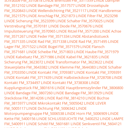
Schraube
FM_3510818 LINDE Bremsseil
FM_3511559 LINDE Dämpfer
FM_3512102 LINDE Bandage
FM_3517577 LINDE Drosselspule
FM_3520843 LINDE Wellendichtring
FM_3521117 LINDE Handbremse
FM_3521579 LINDE Anschlag
FM_3521873 LINDE Filter
FM_3523298
LINDE Sicherung
FM_3523399 LINDE Schalter
FM_3570025 LINDE
Verstrebung
FM_3570181 LINDE Diode
FM_3570676 LINDE
Impulssteuerung
FM_3570965 LINDE Ritzel
FM_3571200 LINDE Achse
FM_3571267 LINDE Feder
FM_3571334 LINDE Abstandsstueck
FM_3571335 LINDE Rad
FM_3571338 LINDE Rad
FM_3571495 LINDE
Lager
FM_3571522 LINDE Bügel
FM_3571579 LINDE Flansch
FM_3571681 LINDE Scheibe
FM_3571803 LINDE Haube
FM_3571979
LINDE Kabelsatz
FM_3571986 LINDE Kabel
FM_3621835 LINDE
Sicherung
FM_3623072 LINDE Transformator
FM_3623622 LINDE
Steuerplatte
FM_3643382 LINDE Klemme
FM_3644383 LINDE Schalter
FM_3703350 LINDE Kontakt
FM_3709387 LINDE Kontakt
FM_3709391
LINDE Kontakt
FM_3717439 LINDE Halbsteckdose
FM_3728708 LINDE
Kontakt
FM_3734497 LINDE Kontakt
FM_3738308 LINDE
Kupplungsstück
FM_3801616 LINDE Hauptbremszylinder
FM_3806800
LINDE Bandage
FM_3807260 LINDE Bandage
FM_3813929 LINDE
Steckdose
FM_3814206 LINDE Rad
FM_3814210 LINDE Büchse
FM_3815977 LINDE Mikrokontakt
FM_5005042 LINDE LEVER
FM_5005117 LINDE Dichtung
FM_5006342 LINDE
Motorpumpengruppe
FM_5006538 LINDE Horn
FM_5006909 LINDE
Kette
FM_5400156 LINDE SCHLUSSEUCHTE
FM_5400252 LINDE LAMPE
FM_5400911 LINDE Schild
FM_5601681 LINDE Senkventil
FM_5604121