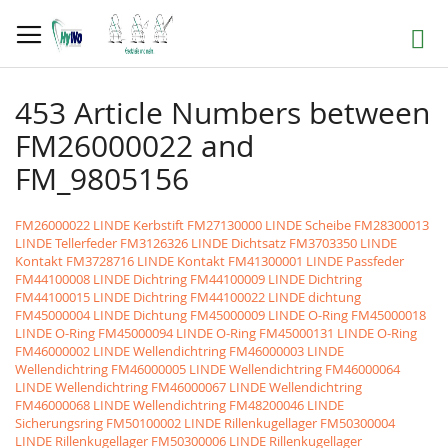
Direkt
zum
Suche
Inhalt
453 Article Numbers between
FM26000022 and
FM_9805156
FM26000022 LINDE Kerbstift
FM27130000 LINDE Scheibe
FM28300013
LINDE Tellerfeder
FM3126326 LINDE Dichtsatz
FM3703350 LINDE
Kontakt
FM3728716 LINDE Kontakt
FM41300001 LINDE Passfeder
FM44100008 LINDE Dichtring
FM44100009 LINDE Dichtring
FM44100015 LINDE Dichtring
FM44100022 LINDE dichtung
FM45000004 LINDE Dichtung
FM45000009 LINDE O-Ring
FM45000018
LINDE O-Ring
FM45000094 LINDE O-Ring
FM45000131 LINDE O-Ring
FM46000002 LINDE Wellendichtring
FM46000003 LINDE
Wellendichtring
FM46000005 LINDE Wellendichtring
FM46000064
LINDE Wellendichtring
FM46000067 LINDE Wellendichtring
FM46000068 LINDE Wellendichtring
FM48200046 LINDE
Sicherungsring
FM50100002 LINDE Rillenkugellager
FM50300004
LINDE Rillenkugellager
FM50300006 LINDE Rillenkugellager