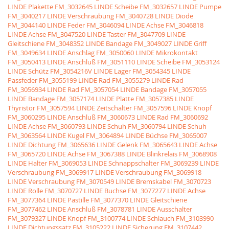
LINDE Plakette
FM_3032645 LINDE Scheibe
FM_3032657 LINDE Pumpe
FM_3040217 LINDE Verschraubung
FM_3040728 LINDE Diode
FM_3044140 LINDE Feder
FM_3046094 LINDE Achse
FM_3046818
LINDE Achse
FM_3047520 LINDE Taster
FM_3047709 LINDE
Gleitschiene
FM_3048352 LINDE Bandage
FM_3049027 LINDE Griff
FM_3049634 LINDE Anschlag
FM_3050060 LINDE Mikrokontakt
FM_3050413 LINDE Anschluß
FM_3051110 LINDE Scheibe
FM_3053124
LINDE Schütz
FM_3054216V LINDE Lager
FM_3054345 LINDE
Passfeder
FM_3055199 LINDE Rad
FM_3055279 LINDE Rad
FM_3056934 LINDE Rad
FM_3057054 LINDE Bandage
FM_3057055
LINDE Bandage
FM_3057174 LINDE Platte
FM_3057385 LINDE
Thyristor
FM_3057594 LINDE Zeitschalter
FM_3057596 LINDE Knopf
FM_3060295 LINDE Anschluß
FM_3060673 LINDE Rad
FM_3060692
LINDE Achse
FM_3060793 LINDE Schuh
FM_3060794 LINDE Schuh
FM_3063564 LINDE Kugel
FM_3064894 LINDE Büchse
FM_3065007
LINDE Dichtung
FM_3065636 LINDE Gelenk
FM_3065643 LINDE Achse
FM_3065720 LINDE Achse
FM_3067388 LINDE Blinkrelais
FM_3068908
LINDE Halter
FM_3069053 LINDE Schnappschalter
FM_3069239 LINDE
Verschraubung
FM_3069917 LINDE Verschraubung
FM_3069918
LINDE Verschraubung
FM_3070549 LINDE Bremskabel
FM_3070723
LINDE Rolle
FM_3070727 LINDE Buchse
FM_3077277 LINDE Achse
FM_3077364 LINDE Pastille
FM_3077370 LINDE Gleitschiene
FM_3077462 LINDE Anschluß
FM_3078781 LINDE Ausschalter
FM_3079327 LINDE Knopf
FM_3100774 LINDE Schlauch
FM_3103990
LINDE Dichtungssatz
FM_3105222 LINDE Sicherung
FM_3107442