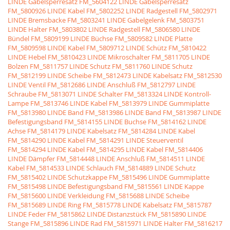
LINDE Gabelsperresatz
FM_5604122 LINDE Gabelsperresatz
FM_5800926 LINDE Kabel
FM_5802252 LINDE Radgestell
FM_5802971
LINDE Bremsbacke
FM_5803241 LINDE Gabelgelenk
FM_5803751
LINDE Halter
FM_5803802 LINDE Radgestell
FM_5806580 LINDE
Bündel
FM_5809199 LINDE Büchse
FM_5809582 LINDE Platte
FM_5809598 LINDE Kabel
FM_5809712 LINDE Schütz
FM_5810422
LINDE Hebel
FM_5810423 LINDE Mikroschalter
FM_5811705 LINDE
Bolzen
FM_5811757 LINDE Schutz
FM_5811760 LINDE Schutz
FM_5812199 LINDE Scheibe
FM_5812473 LINDE Kabelsatz
FM_5812530
LINDE Ventil
FM_5812686 LINDE Anschluß
FM_5812797 LINDE
Schraube
FM_5813071 LINDE Schalter
FM_5813324 LINDE Kontroll-
Lampe
FM_5813746 LINDE Kabel
FM_5813979 LINDE Gummiplatte
FM_5813980 LINDE Band
FM_5813986 LINDE Band
FM_5813987 LINDE
Befestigungsband
FM_5814155 LINDE Buchse
FM_5814162 LINDE
Achse
FM_5814179 LINDE Kabelsatz
FM_5814284 LINDE Kabel
FM_5814290 LINDE Kabel
FM_5814291 LINDE Steuerventil
FM_5814294 LINDE Kabel
FM_5814295 LINDE Kabel
FM_5814406
LINDE Dämpfer
FM_5814448 LINDE Anschluß
FM_5814511 LINDE
Kabel
FM_5814533 LINDE Schlauch
FM_5814889 LINDE Schutz
FM_5815402 LINDE Schutzkappe
FM_5815496 LINDE Gummiplatte
FM_5815498 LINDE Befestigungsband
FM_5815561 LINDE Kappe
FM_5815600 LINDE Verkleidung
FM_5815688 LINDE Scheibe
FM_5815689 LINDE Ring
FM_5815778 LINDE Kabelsatz
FM_5815787
LINDE Feder
FM_5815862 LINDE Distanzstück
FM_5815890 LINDE
Stange
FM_5815896 LINDE Rad
FM_5815971 LINDE Halter
FM_5816217