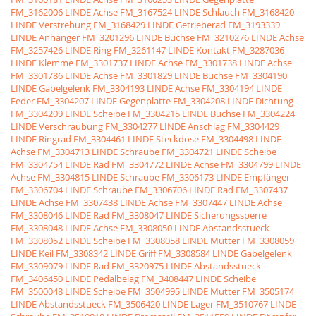
FM_3162006 LINDE Achse
FM_3167524 LINDE Schlauch
FM_3168420
LINDE Verstrebung
FM_3168429 LINDE Getrieberad
FM_3193339
LINDE Anhänger
FM_3201296 LINDE Büchse
FM_3210276 LINDE Achse
FM_3257426 LINDE Ring
FM_3261147 LINDE Kontakt
FM_3287036
LINDE Klemme
FM_3301737 LINDE Achse
FM_3301738 LINDE Achse
FM_3301786 LINDE Achse
FM_3301829 LINDE Büchse
FM_3304190
LINDE Gabelgelenk
FM_3304193 LINDE Achse
FM_3304194 LINDE
Feder
FM_3304207 LINDE Gegenplatte
FM_3304208 LINDE Dichtung
FM_3304209 LINDE Scheibe
FM_3304215 LINDE Buchse
FM_3304224
LINDE Verschraubung
FM_3304277 LINDE Anschlag
FM_3304429
LINDE Ringrad
FM_3304461 LINDE Steckdose
FM_3304498 LINDE
Achse
FM_3304713 LINDE Schraube
FM_3304721 LINDE Scheibe
FM_3304754 LINDE Rad
FM_3304772 LINDE Achse
FM_3304799 LINDE
Achse
FM_3304815 LINDE Schraube
FM_3306173 LINDE Empfänger
FM_3306704 LINDE Schraube
FM_3306706 LINDE Rad
FM_3307437
LINDE Achse
FM_3307438 LINDE Achse
FM_3307447 LINDE Achse
FM_3308046 LINDE Rad
FM_3308047 LINDE Sicherungssperre
FM_3308048 LINDE Achse
FM_3308050 LINDE Abstandsstueck
FM_3308052 LINDE Scheibe
FM_3308058 LINDE Mutter
FM_3308059
LINDE Keil
FM_3308342 LINDE Griff
FM_3308584 LINDE Gabelgelenk
FM_3309079 LINDE Rad
FM_3320975 LINDE Abstandsstueck
FM_3406450 LINDE Pedalbelag
FM_3408447 LINDE Scheibe
FM_3500048 LINDE Scheibe
FM_3504995 LINDE Mutter
FM_3505174
LINDE Abstandsstueck
FM_3506420 LINDE Lager
FM_3510767 LINDE