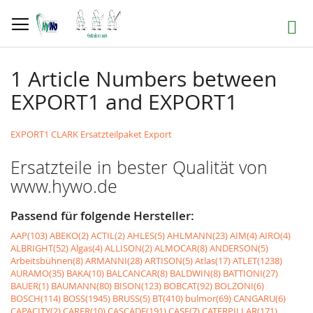
Direkt
zum
Suche
Inhalt
1 Article Numbers between
EXPORT1 and EXPORT1
EXPORT1 CLARK Ersatzteilpaket Export
Ersatzteile in bester Qualität von
www.hywo.de
Passend für folgende Hersteller:
AAP(103)
ABEKO(2)
ACTIL(2)
AHLES(5)
AHLMANN(23)
AIM(4)
AIRO(4)
ALBRIGHT(52)
Algas(4)
ALLISON(2)
ALMOCAR(8)
ANDERSON(5)
Arbeitsbühnen(8)
ARMANNI(28)
ARTISON(5)
Atlas(17)
ATLET(1238)
AURAMO(35)
BAKA(10)
BALCANCAR(8)
BALDWIN(8)
BATTIONI(27)
BAUER(1)
BAUMANN(80)
BISON(123)
BOBCAT(92)
BOLZONI(6)
BOSCH(114)
BOSS(1945)
BRUSS(5)
BT(410)
bulmor(69)
CANGARU(6)
CAPACITY(2)
CARER(10)
CASCADE(191)
CASE(7)
CATERPILLAR(171)