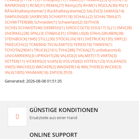
RAYMOND(1)
RCM(31)
REMA(27)
Remy(25)
RHM(1)
ROCLA(30)
RS(1)
RÃ¼ckhaltesysteme(1)
Rückhaltesysteme(2)
SALEV(3)
SAMAG(14)
SAMSUNG(8)
SAXBY(30)
SCHAEFF(18)
SCHALL(2)
SCHALTBAU(7)
SCHMITTER(88)
Schneider(1)
Schwerlast(2)
SEITH(9)
SICHELSCHMIDT(46)
SIEMENS(1)
SIROCCO(73)
SISU(17)
SL(1)
SMV(28)
SNORKEL(28)
SPAL(3)
STABAU(31)
STABILUS(8)
STAHLGRUBER(28)
STEINBOCK(1945)
STILL(30)
STÖCKLIN(181)
SVETRUCK(135)
SWF(2)
TAKEUCHI(2)
TCM(604)
TECALEMIT(5)
TEREX(18)
TIMKEN(1)
TOYOTA(29041)
TRUCK(2161)
TVH(288)
TYCKA(27)
unbekannt(4)
UNICARRIERS(3)
UPRIGHT(28)
VALEO(2)
VALMET(17)
VARTA(3)
VETTER(11)
VICKERS(2)
Voith(3)
VOLVO(82)
VOTEX(123)
VULKAN(5)
VW(5)
WACHE(2)
WACKER(2)
WAGNER(14)
WALTHER(3)
WICKE(3)
YALE(1005)
YANMAR(16)
ZAPI(9)
ZF(9)
Generated: 2026-08-08 01:51:35
GÜNSTIGE KONDITIONEN
Ersatzteile aus einer Hand
ONLINE SUPPORT