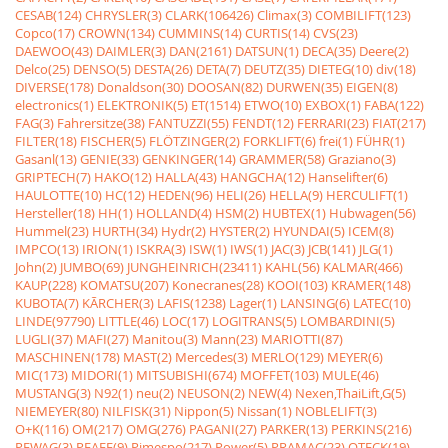
CESAB(124)
CHRYSLER(3)
CLARK(106426)
Climax(3)
COMBILIFT(123)
Copco(17)
CROWN(134)
CUMMINS(14)
CURTIS(14)
CVS(23)
DAEWOO(43)
DAIMLER(3)
DAN(2161)
DATSUN(1)
DECA(35)
Deere(2)
Delco(25)
DENSO(5)
DESTA(26)
DETA(7)
DEUTZ(35)
DIETEG(10)
div(18)
DIVERSE(178)
Donaldson(30)
DOOSAN(82)
DURWEN(35)
EIGEN(8)
electronics(1)
ELEKTRONIK(5)
ET(1514)
ETWO(10)
EXBOX(1)
FABA(122)
FAG(3)
Fahrersitze(38)
FANTUZZI(55)
FENDT(12)
FERRARI(23)
FIAT(217)
FILTER(18)
FISCHER(5)
FLÖTZINGER(2)
FORKLIFT(6)
frei(1)
FÜHR(1)
Gasanl(13)
GENIE(33)
GENKINGER(14)
GRAMMER(58)
Graziano(3)
GRIPTECH(7)
HAKO(12)
HALLA(43)
HANGCHA(12)
Hanselifter(6)
HAULOTTE(10)
HC(12)
HEDEN(96)
HELI(26)
HELLA(9)
HERCULIFT(1)
Hersteller(18)
HH(1)
HOLLAND(4)
HSM(2)
HUBTEX(1)
Hubwagen(56)
Hummel(23)
HURTH(34)
Hydr(2)
HYSTER(2)
HYUNDAI(5)
ICEM(8)
IMPCO(13)
IRION(1)
ISKRA(3)
ISW(1)
IWS(1)
JAC(3)
JCB(141)
JLG(1)
John(2)
JUMBO(69)
JUNGHEINRICH(23411)
KAHL(56)
KALMAR(466)
KAUP(228)
KOMATSU(207)
Konecranes(28)
KOOI(103)
KRAMER(148)
KUBOTA(7)
KÃRCHER(3)
LAFIS(1238)
Lager(1)
LANSING(6)
LATEC(10)
LINDE(97790)
LITTLE(46)
LOC(17)
LOGITRANS(5)
LOMBARDINI(5)
LUGLI(37)
MAFI(27)
Manitou(3)
Mann(23)
MARIOTTI(87)
MASCHINEN(178)
MAST(2)
Mercedes(3)
MERLO(129)
MEYER(6)
MIC(173)
MIDORI(1)
MITSUBISHI(674)
MOFFET(103)
MULE(46)
MUSTANG(3)
N92(1)
neu(2)
NEUSON(2)
NEW(4)
Nexen,ThaiLift,G(5)
NIEMEYER(80)
NILFISK(31)
Nippon(5)
Nissan(1)
NOBLELIFT(3)
O+K(116)
OM(217)
OMG(276)
PAGANI(27)
PARKER(13)
PERKINS(216)
PEWAG(3)
PFAFF(9)
Pimespo(217)
Power(5)
PRAMAC(23)
QTECK(19)