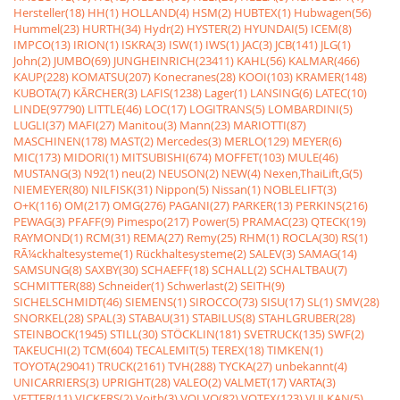
Hersteller(18)
HH(1)
HOLLAND(4)
HSM(2)
HUBTEX(1)
Hubwagen(56)
Hummel(23)
HURTH(34)
Hydr(2)
HYSTER(2)
HYUNDAI(5)
ICEM(8)
IMPCO(13)
IRION(1)
ISKRA(3)
ISW(1)
IWS(1)
JAC(3)
JCB(141)
JLG(1)
John(2)
JUMBO(69)
JUNGHEINRICH(23411)
KAHL(56)
KALMAR(466)
KAUP(228)
KOMATSU(207)
Konecranes(28)
KOOI(103)
KRAMER(148)
KUBOTA(7)
KÃRCHER(3)
LAFIS(1238)
Lager(1)
LANSING(6)
LATEC(10)
LINDE(97790)
LITTLE(46)
LOC(17)
LOGITRANS(5)
LOMBARDINI(5)
LUGLI(37)
MAFI(27)
Manitou(3)
Mann(23)
MARIOTTI(87)
MASCHINEN(178)
MAST(2)
Mercedes(3)
MERLO(129)
MEYER(6)
MIC(173)
MIDORI(1)
MITSUBISHI(674)
MOFFET(103)
MULE(46)
MUSTANG(3)
N92(1)
neu(2)
NEUSON(2)
NEW(4)
Nexen,ThaiLift,G(5)
NIEMEYER(80)
NILFISK(31)
Nippon(5)
Nissan(1)
NOBLELIFT(3)
O+K(116)
OM(217)
OMG(276)
PAGANI(27)
PARKER(13)
PERKINS(216)
PEWAG(3)
PFAFF(9)
Pimespo(217)
Power(5)
PRAMAC(23)
QTECK(19)
RAYMOND(1)
RCM(31)
REMA(27)
Remy(25)
RHM(1)
ROCLA(30)
RS(1)
RÃ¼ckhaltesysteme(1)
Rückhaltesysteme(2)
SALEV(3)
SAMAG(14)
SAMSUNG(8)
SAXBY(30)
SCHAEFF(18)
SCHALL(2)
SCHALTBAU(7)
SCHMITTER(88)
Schneider(1)
Schwerlast(2)
SEITH(9)
SICHELSCHMIDT(46)
SIEMENS(1)
SIROCCO(73)
SISU(17)
SL(1)
SMV(28)
SNORKEL(28)
SPAL(3)
STABAU(31)
STABILUS(8)
STAHLGRUBER(28)
STEINBOCK(1945)
STILL(30)
STÖCKLIN(181)
SVETRUCK(135)
SWF(2)
TAKEUCHI(2)
TCM(604)
TECALEMIT(5)
TEREX(18)
TIMKEN(1)
TOYOTA(29041)
TRUCK(2161)
TVH(288)
TYCKA(27)
unbekannt(4)
UNICARRIERS(3)
UPRIGHT(28)
VALEO(2)
VALMET(17)
VARTA(3)
VETTER(11)
VICKERS(2)
Voith(3)
VOLVO(82)
VOTEX(123)
VULKAN(5)