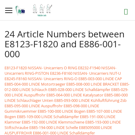
Direkt
zum
Suche
Inhalt
24 Article Numbers between
E8123-F1820 and E886-001-
000
E8123-F1820 NISSAN- Unicarriers O RING
E8232-F1940 NISSAN-
Unicarriers RING-PISTON
E8236-F8160 NISSAN- Unicarriers NUT-U
E8245-F8160 NISSAN- Unicarriers RING-O
E885-003-000 LINDE CAP
E885-004-000 LINDE Motortraeger
E885-008-000 LINDE BRACKET
E885-
012-000 LINDE Schlauch
E885-028-000 LINDE Schalldämpfer
E885-029-
000 LINDE Auspuffrohr
E885-064-000 LINDE Katalysator
E885-080-000
LINDE Schlauchlager Unten
E885-093-000 LINDE Kühlluftführung Zsb
E885-095-000 LINDE Auspuffrohr
E885-098-000 LINDE
Gummikruemmer
E885-100-000 LINDE Bogen
E885-107-000 LINDE
Bogen
E885-109-000 LINDE Schalldämpfer
E885-191-000 LINDE
Klammer
E885-192-000 LINDE Klemmschiene
E885-193-000 LINDE
Stiftschraube
E885-194-000 LINDE Schelle
E885095000 LINDE
AUSPUFFROHR
E886-001-000 LINDE Schalldämpfer