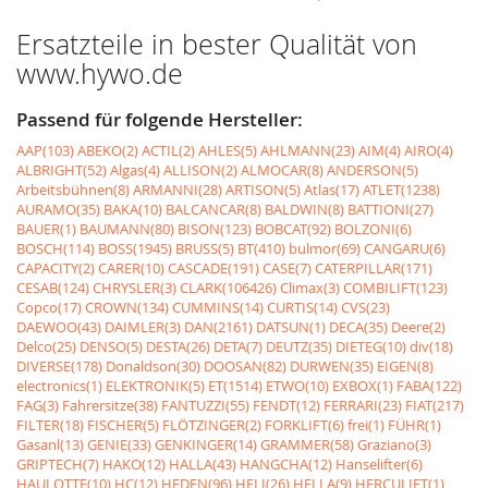
Ersatzteile in bester Qualität von
www.hywo.de
Passend für folgende Hersteller:
AAP(103)
ABEKO(2)
ACTIL(2)
AHLES(5)
AHLMANN(23)
AIM(4)
AIRO(4)
ALBRIGHT(52)
Algas(4)
ALLISON(2)
ALMOCAR(8)
ANDERSON(5)
Arbeitsbühnen(8)
ARMANNI(28)
ARTISON(5)
Atlas(17)
ATLET(1238)
AURAMO(35)
BAKA(10)
BALCANCAR(8)
BALDWIN(8)
BATTIONI(27)
BAUER(1)
BAUMANN(80)
BISON(123)
BOBCAT(92)
BOLZONI(6)
BOSCH(114)
BOSS(1945)
BRUSS(5)
BT(410)
bulmor(69)
CANGARU(6)
CAPACITY(2)
CARER(10)
CASCADE(191)
CASE(7)
CATERPILLAR(171)
CESAB(124)
CHRYSLER(3)
CLARK(106426)
Climax(3)
COMBILIFT(123)
Copco(17)
CROWN(134)
CUMMINS(14)
CURTIS(14)
CVS(23)
DAEWOO(43)
DAIMLER(3)
DAN(2161)
DATSUN(1)
DECA(35)
Deere(2)
Delco(25)
DENSO(5)
DESTA(26)
DETA(7)
DEUTZ(35)
DIETEG(10)
div(18)
DIVERSE(178)
Donaldson(30)
DOOSAN(82)
DURWEN(35)
EIGEN(8)
electronics(1)
ELEKTRONIK(5)
ET(1514)
ETWO(10)
EXBOX(1)
FABA(122)
FAG(3)
Fahrersitze(38)
FANTUZZI(55)
FENDT(12)
FERRARI(23)
FIAT(217)
FILTER(18)
FISCHER(5)
FLÖTZINGER(2)
FORKLIFT(6)
frei(1)
FÜHR(1)
Gasanl(13)
GENIE(33)
GENKINGER(14)
GRAMMER(58)
Graziano(3)
GRIPTECH(7)
HAKO(12)
HALLA(43)
HANGCHA(12)
Hanselifter(6)
HAULOTTE(10)
HC(12)
HEDEN(96)
HELI(26)
HELLA(9)
HERCULIFT(1)