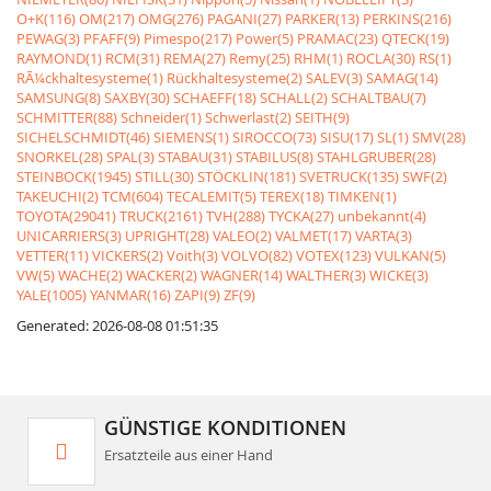
O+K(116)
OM(217)
OMG(276)
PAGANI(27)
PARKER(13)
PERKINS(216)
PEWAG(3)
PFAFF(9)
Pimespo(217)
Power(5)
PRAMAC(23)
QTECK(19)
RAYMOND(1)
RCM(31)
REMA(27)
Remy(25)
RHM(1)
ROCLA(30)
RS(1)
RÃ¼ckhaltesysteme(1)
Rückhaltesysteme(2)
SALEV(3)
SAMAG(14)
SAMSUNG(8)
SAXBY(30)
SCHAEFF(18)
SCHALL(2)
SCHALTBAU(7)
SCHMITTER(88)
Schneider(1)
Schwerlast(2)
SEITH(9)
SICHELSCHMIDT(46)
SIEMENS(1)
SIROCCO(73)
SISU(17)
SL(1)
SMV(28)
SNORKEL(28)
SPAL(3)
STABAU(31)
STABILUS(8)
STAHLGRUBER(28)
STEINBOCK(1945)
STILL(30)
STÖCKLIN(181)
SVETRUCK(135)
SWF(2)
TAKEUCHI(2)
TCM(604)
TECALEMIT(5)
TEREX(18)
TIMKEN(1)
TOYOTA(29041)
TRUCK(2161)
TVH(288)
TYCKA(27)
unbekannt(4)
UNICARRIERS(3)
UPRIGHT(28)
VALEO(2)
VALMET(17)
VARTA(3)
VETTER(11)
VICKERS(2)
Voith(3)
VOLVO(82)
VOTEX(123)
VULKAN(5)
VW(5)
WACHE(2)
WACKER(2)
WAGNER(14)
WALTHER(3)
WICKE(3)
YALE(1005)
YANMAR(16)
ZAPI(9)
ZF(9)
Generated: 2026-08-08 01:51:35
GÜNSTIGE KONDITIONEN
Ersatzteile aus einer Hand