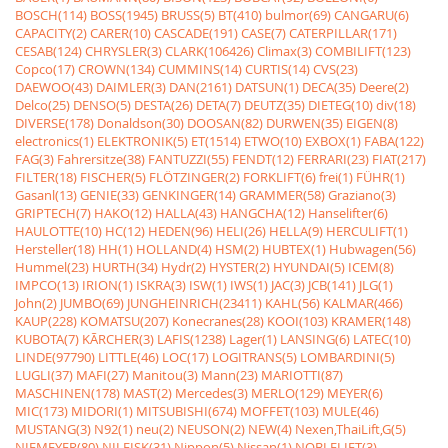
BOSCH(114)
BOSS(1945)
BRUSS(5)
BT(410)
bulmor(69)
CANGARU(6)
CAPACITY(2)
CARER(10)
CASCADE(191)
CASE(7)
CATERPILLAR(171)
CESAB(124)
CHRYSLER(3)
CLARK(106426)
Climax(3)
COMBILIFT(123)
Copco(17)
CROWN(134)
CUMMINS(14)
CURTIS(14)
CVS(23)
DAEWOO(43)
DAIMLER(3)
DAN(2161)
DATSUN(1)
DECA(35)
Deere(2)
Delco(25)
DENSO(5)
DESTA(26)
DETA(7)
DEUTZ(35)
DIETEG(10)
div(18)
DIVERSE(178)
Donaldson(30)
DOOSAN(82)
DURWEN(35)
EIGEN(8)
electronics(1)
ELEKTRONIK(5)
ET(1514)
ETWO(10)
EXBOX(1)
FABA(122)
FAG(3)
Fahrersitze(38)
FANTUZZI(55)
FENDT(12)
FERRARI(23)
FIAT(217)
FILTER(18)
FISCHER(5)
FLÖTZINGER(2)
FORKLIFT(6)
frei(1)
FÜHR(1)
Gasanl(13)
GENIE(33)
GENKINGER(14)
GRAMMER(58)
Graziano(3)
GRIPTECH(7)
HAKO(12)
HALLA(43)
HANGCHA(12)
Hanselifter(6)
HAULOTTE(10)
HC(12)
HEDEN(96)
HELI(26)
HELLA(9)
HERCULIFT(1)
Hersteller(18)
HH(1)
HOLLAND(4)
HSM(2)
HUBTEX(1)
Hubwagen(56)
Hummel(23)
HURTH(34)
Hydr(2)
HYSTER(2)
HYUNDAI(5)
ICEM(8)
IMPCO(13)
IRION(1)
ISKRA(3)
ISW(1)
IWS(1)
JAC(3)
JCB(141)
JLG(1)
John(2)
JUMBO(69)
JUNGHEINRICH(23411)
KAHL(56)
KALMAR(466)
KAUP(228)
KOMATSU(207)
Konecranes(28)
KOOI(103)
KRAMER(148)
KUBOTA(7)
KÃRCHER(3)
LAFIS(1238)
Lager(1)
LANSING(6)
LATEC(10)
LINDE(97790)
LITTLE(46)
LOC(17)
LOGITRANS(5)
LOMBARDINI(5)
LUGLI(37)
MAFI(27)
Manitou(3)
Mann(23)
MARIOTTI(87)
MASCHINEN(178)
MAST(2)
Mercedes(3)
MERLO(129)
MEYER(6)
MIC(173)
MIDORI(1)
MITSUBISHI(674)
MOFFET(103)
MULE(46)
MUSTANG(3)
N92(1)
neu(2)
NEUSON(2)
NEW(4)
Nexen,ThaiLift,G(5)
NIEMEYER(80)
NILFISK(31)
Nippon(5)
Nissan(1)
NOBLELIFT(3)