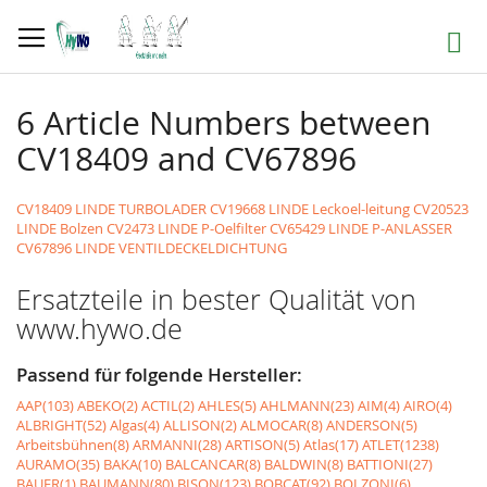
Direkt
zum
Suche
Inhalt
6 Article Numbers between
CV18409 and CV67896
CV18409 LINDE TURBOLADER
CV19668 LINDE Leckoel-leitung
CV20523
LINDE Bolzen
CV2473 LINDE P-Oelfilter
CV65429 LINDE P-ANLASSER
CV67896 LINDE VENTILDECKELDICHTUNG
Ersatzteile in bester Qualität von
www.hywo.de
Passend für folgende Hersteller:
AAP(103)
ABEKO(2)
ACTIL(2)
AHLES(5)
AHLMANN(23)
AIM(4)
AIRO(4)
ALBRIGHT(52)
Algas(4)
ALLISON(2)
ALMOCAR(8)
ANDERSON(5)
Arbeitsbühnen(8)
ARMANNI(28)
ARTISON(5)
Atlas(17)
ATLET(1238)
AURAMO(35)
BAKA(10)
BALCANCAR(8)
BALDWIN(8)
BATTIONI(27)
BAUER(1)
BAUMANN(80)
BISON(123)
BOBCAT(92)
BOLZONI(6)