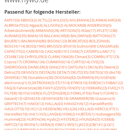
Passend für folgende Hersteller:
AAP(103)
ABEKO(2)
ACTIL(2)
AHLES(5)
AHLMANN(23)
AIM(4)
AIRO(4)
ALBRIGHT(52)
Algas(4)
ALLISON(2)
ALMOCAR(8)
ANDERSON(5)
Arbeitsbühnen(8)
ARMANNI(28)
ARTISON(5)
Atlas(17)
ATLET(1238)
AURAMO(35)
BAKA(10)
BALCANCAR(8)
BALDWIN(8)
BATTIONI(27)
BAUER(1)
BAUMANN(80)
BISON(123)
BOBCAT(92)
BOLZONI(6)
BOSCH(114)
BOSS(1945)
BRUSS(5)
BT(410)
bulmor(69)
CANGARU(6)
CAPACITY(2)
CARER(10)
CASCADE(191)
CASE(7)
CATERPILLAR(171)
CESAB(124)
CHRYSLER(3)
CLARK(106426)
Climax(3)
COMBILIFT(123)
Copco(17)
CROWN(134)
CUMMINS(14)
CURTIS(14)
CVS(23)
DAEWOO(43)
DAIMLER(3)
DAN(2161)
DATSUN(1)
DECA(35)
Deere(2)
Delco(25)
DENSO(5)
DESTA(26)
DETA(7)
DEUTZ(35)
DIETEG(10)
div(18)
DIVERSE(178)
Donaldson(30)
DOOSAN(82)
DURWEN(35)
EIGEN(8)
electronics(1)
ELEKTRONIK(5)
ET(1514)
ETWO(10)
EXBOX(1)
FABA(122)
FAG(3)
Fahrersitze(38)
FANTUZZI(55)
FENDT(12)
FERRARI(23)
FIAT(217)
FILTER(18)
FISCHER(5)
FLÖTZINGER(2)
FORKLIFT(6)
frei(1)
FÜHR(1)
Gasanl(13)
GENIE(33)
GENKINGER(14)
GRAMMER(58)
Graziano(3)
GRIPTECH(7)
HAKO(12)
HALLA(43)
HANGCHA(12)
Hanselifter(6)
HAULOTTE(10)
HC(12)
HEDEN(96)
HELI(26)
HELLA(9)
HERCULIFT(1)
Hersteller(18)
HH(1)
HOLLAND(4)
HSM(2)
HUBTEX(1)
Hubwagen(56)
Hummel(23)
HURTH(34)
Hydr(2)
HYSTER(2)
HYUNDAI(5)
ICEM(8)
IMPCO(13)
IRION(1)
ISKRA(3)
ISW(1)
IWS(1)
JAC(3)
JCB(141)
JLG(1)
John(2)
JUMBO(69)
JUNGHEINRICH(23409)
KAHL(56)
KALMAR(466)