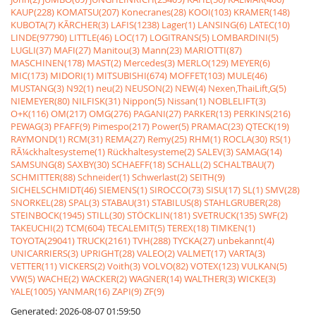
KAUP(228)
KOMATSU(207)
Konecranes(28)
KOOI(103)
KRAMER(148)
KUBOTA(7)
KÃRCHER(3)
LAFIS(1238)
Lager(1)
LANSING(6)
LATEC(10)
LINDE(97790)
LITTLE(46)
LOC(17)
LOGITRANS(5)
LOMBARDINI(5)
LUGLI(37)
MAFI(27)
Manitou(3)
Mann(23)
MARIOTTI(87)
MASCHINEN(178)
MAST(2)
Mercedes(3)
MERLO(129)
MEYER(6)
MIC(173)
MIDORI(1)
MITSUBISHI(674)
MOFFET(103)
MULE(46)
MUSTANG(3)
N92(1)
neu(2)
NEUSON(2)
NEW(4)
Nexen,ThaiLift,G(5)
NIEMEYER(80)
NILFISK(31)
Nippon(5)
Nissan(1)
NOBLELIFT(3)
O+K(116)
OM(217)
OMG(276)
PAGANI(27)
PARKER(13)
PERKINS(216)
PEWAG(3)
PFAFF(9)
Pimespo(217)
Power(5)
PRAMAC(23)
QTECK(19)
RAYMOND(1)
RCM(31)
REMA(27)
Remy(25)
RHM(1)
ROCLA(30)
RS(1)
RÃ¼ckhaltesysteme(1)
Rückhaltesysteme(2)
SALEV(3)
SAMAG(14)
SAMSUNG(8)
SAXBY(30)
SCHAEFF(18)
SCHALL(2)
SCHALTBAU(7)
SCHMITTER(88)
Schneider(1)
Schwerlast(2)
SEITH(9)
SICHELSCHMIDT(46)
SIEMENS(1)
SIROCCO(73)
SISU(17)
SL(1)
SMV(28)
SNORKEL(28)
SPAL(3)
STABAU(31)
STABILUS(8)
STAHLGRUBER(28)
STEINBOCK(1945)
STILL(30)
STÖCKLIN(181)
SVETRUCK(135)
SWF(2)
TAKEUCHI(2)
TCM(604)
TECALEMIT(5)
TEREX(18)
TIMKEN(1)
TOYOTA(29041)
TRUCK(2161)
TVH(288)
TYCKA(27)
unbekannt(4)
UNICARRIERS(3)
UPRIGHT(28)
VALEO(2)
VALMET(17)
VARTA(3)
VETTER(11)
VICKERS(2)
Voith(3)
VOLVO(82)
VOTEX(123)
VULKAN(5)
VW(5)
WACHE(2)
WACKER(2)
WAGNER(14)
WALTHER(3)
WICKE(3)
YALE(1005)
YANMAR(16)
ZAPI(9)
ZF(9)
Generated: 2026-08-07 01:59:50