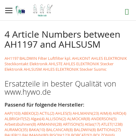
Direkt
zum
Suche
Inhalt
4 Article Numbers between
AH1197 and AHLSUSM
AH1197 BALDWIN Filter Luftfilter kpl.
AHLKONT AHLES ELEKTRONIK
Steckkontakt Elektronik
AHLSTE AHLES ELEKTRONIK Stecker
Elektronik
AHLSUSM AHLES ELEKTRONIK Stecker Susmic
Ersatzteile in bester Qualität von
www.hywo.de
Passend für folgende Hersteller:
AAP(103)
ABEKO(2)
ACTIL(2)
AHLES(5)
AHLMANN(23)
AIM(4)
AIRO(4)
ALBRIGHT(52)
Algas(4)
ALLISON(2)
ALMOCAR(8)
ANDERSON(5)
Arbeitsbühnen(8)
ARMANNI(28)
ARTISON(5)
Atlas(17)
ATLET(1238)
AURAMO(35)
BAKA(10)
BALCANCAR(8)
BALDWIN(8)
BATTIONI(27)
BAUER(1)
BAUMANN(80)
BISON(123)
BOBCAT(92)
BOLZONI(6)