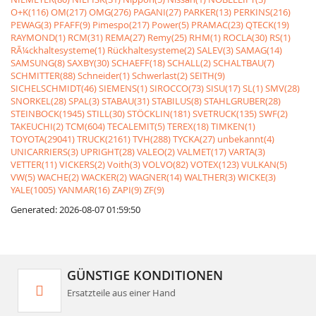
O+K(116)
OM(217)
OMG(276)
PAGANI(27)
PARKER(13)
PERKINS(216)
PEWAG(3)
PFAFF(9)
Pimespo(217)
Power(5)
PRAMAC(23)
QTECK(19)
RAYMOND(1)
RCM(31)
REMA(27)
Remy(25)
RHM(1)
ROCLA(30)
RS(1)
RÃ¼ckhaltesysteme(1)
Rückhaltesysteme(2)
SALEV(3)
SAMAG(14)
SAMSUNG(8)
SAXBY(30)
SCHAEFF(18)
SCHALL(2)
SCHALTBAU(7)
SCHMITTER(88)
Schneider(1)
Schwerlast(2)
SEITH(9)
SICHELSCHMIDT(46)
SIEMENS(1)
SIROCCO(73)
SISU(17)
SL(1)
SMV(28)
SNORKEL(28)
SPAL(3)
STABAU(31)
STABILUS(8)
STAHLGRUBER(28)
STEINBOCK(1945)
STILL(30)
STÖCKLIN(181)
SVETRUCK(135)
SWF(2)
TAKEUCHI(2)
TCM(604)
TECALEMIT(5)
TEREX(18)
TIMKEN(1)
TOYOTA(29041)
TRUCK(2161)
TVH(288)
TYCKA(27)
unbekannt(4)
UNICARRIERS(3)
UPRIGHT(28)
VALEO(2)
VALMET(17)
VARTA(3)
VETTER(11)
VICKERS(2)
Voith(3)
VOLVO(82)
VOTEX(123)
VULKAN(5)
VW(5)
WACHE(2)
WACKER(2)
WAGNER(14)
WALTHER(3)
WICKE(3)
YALE(1005)
YANMAR(16)
ZAPI(9)
ZF(9)
Generated: 2026-08-07 01:59:50
GÜNSTIGE KONDITIONEN
Ersatzteile aus einer Hand