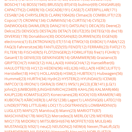
BOSCH(114)
BOSS(1945)
BRUSS(5)
BT(410)
bulmor(69)
CANGARU(6)
CAPACITY(2)
CARER(10)
CASCADE(191)
CASE(7)
CATERPILLAR(171)
CESAB(124)
CHRYSLER(3)
CLARK(106426)
Climax(3)
COMBILIFT(123)
Copco(17)
CROWN(134)
CUMMINS(14)
CURTIS(14)
CVS(23)
DAEWOO(43)
DAIMLER(3)
DAN(2161)
DATSUN(1)
DECA(35)
Deere(2)
Delco(25)
DENSO(5)
DESTA(26)
DETA(7)
DEUTZ(35)
DIETEG(10)
div(18)
DIVERSE(178)
Donaldson(30)
DOOSAN(82)
DURWEN(35)
EIGEN(8)
electronics(1)
ELEKTRONIK(5)
ET(1514)
ETWO(10)
EXBOX(1)
FABA(122)
FAG(3)
Fahrersitze(38)
FANTUZZI(55)
FENDT(12)
FERRARI(23)
FIAT(217)
FILTER(18)
FISCHER(5)
FLÖTZINGER(2)
FORKLIFT(6)
frei(1)
FÜHR(1)
Gasanl(13)
GENIE(33)
GENKINGER(14)
GRAMMER(58)
Graziano(3)
GRIPTECH(7)
HAKO(12)
HALLA(43)
HANGCHA(12)
Hanselifter(6)
HAULOTTE(10)
HC(12)
HEDEN(96)
HELI(26)
HELLA(9)
HERCULIFT(1)
Hersteller(18)
HH(1)
HOLLAND(4)
HSM(2)
HUBTEX(1)
Hubwagen(56)
Hummel(23)
HURTH(34)
Hydr(2)
HYSTER(2)
HYUNDAI(5)
ICEM(8)
IMPCO(13)
IRION(1)
ISKRA(3)
ISW(1)
IWS(1)
JAC(3)
JCB(141)
JLG(1)
John(2)
JUMBO(69)
JUNGHEINRICH(23409)
KAHL(56)
KALMAR(466)
KAUP(228)
KOMATSU(207)
Konecranes(28)
KOOI(103)
KRAMER(148)
KUBOTA(7)
KÃRCHER(3)
LAFIS(1238)
Lager(1)
LANSING(6)
LATEC(10)
LINDE(97790)
LITTLE(46)
LOC(17)
LOGITRANS(5)
LOMBARDINI(5)
LUGLI(37)
MAFI(27)
Manitou(3)
Mann(23)
MARIOTTI(87)
MASCHINEN(178)
MAST(2)
Mercedes(3)
MERLO(129)
MEYER(6)
MIC(173)
MIDORI(1)
MITSUBISHI(674)
MOFFET(103)
MULE(46)
MUSTANG(3)
N92(1)
neu(2)
NEUSON(2)
NEW(4)
Nexen,ThaiLift,G(5)
NIEMEYER(80)
NILFISK(31)
Nippon(5)
Nissan(1)
NOBLELIFT(3)