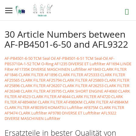
Direkt
zum
Suche
Inhalt
30 Article Numbers between
AF-PB4501-6-50 and AFL9322
AF-PB4501-6-50 TCM Seal Oil
AF-PB4501-6-51 TCM Seal-Oil
AF-
PBS3710A-1-52 TCM O-Ring
AF1235 DIVERSE ET Luftfilter
AF1694 LINDE
Filter
AF1735K DIVERSE MASCHINEN Luftfilter
AF1843 CLARK FILTER
AF1846 CLARK FILTER
AF1896 CLARK FILTER
AF25333 CLARK FILTER
AF25565 CLARK FILTER
AF25794 CLARK FILTER
AF25869 CLARK FILTER
AF25896 CLARK FILTER
AF26207 CLARK FILTER
AF26253 CLARK FILTER
AF26348 CLARK FILTER
AF39795 CLARK SHORT ENGINE
AF4060 CLARK
FILTER
AF4523 CLARK FILTER
AF4644 CLARK FILTER
AF4720 CLARK
FILTER
AF4894KM CLARK FILTER
AF4980KM CLARK FILTER
AF4984KM
CLARK FILTER
AF8039/0 KOMATSU Luftfilter
AF875M CLARK FILTER
AF9474 CLARK Luftfilter
AF9780 DIVERSE ET Luftftilter
AFL9322
DIVERSE MASCHINEN Luftfilter
Ersatzteile in bester Qualität von