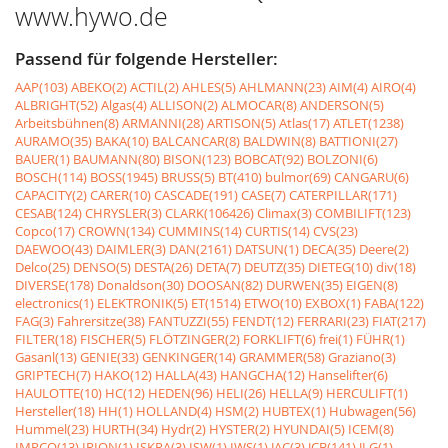
www.hywo.de
Passend für folgende Hersteller:
AAP(103)
ABEKO(2)
ACTIL(2)
AHLES(5)
AHLMANN(23)
AIM(4)
AIRO(4)
ALBRIGHT(52)
Algas(4)
ALLISON(2)
ALMOCAR(8)
ANDERSON(5)
Arbeitsbühnen(8)
ARMANNI(28)
ARTISON(5)
Atlas(17)
ATLET(1238)
AURAMO(35)
BAKA(10)
BALCANCAR(8)
BALDWIN(8)
BATTIONI(27)
BAUER(1)
BAUMANN(80)
BISON(123)
BOBCAT(92)
BOLZONI(6)
BOSCH(114)
BOSS(1945)
BRUSS(5)
BT(410)
bulmor(69)
CANGARU(6)
CAPACITY(2)
CARER(10)
CASCADE(191)
CASE(7)
CATERPILLAR(171)
CESAB(124)
CHRYSLER(3)
CLARK(106426)
Climax(3)
COMBILIFT(123)
Copco(17)
CROWN(134)
CUMMINS(14)
CURTIS(14)
CVS(23)
DAEWOO(43)
DAIMLER(3)
DAN(2161)
DATSUN(1)
DECA(35)
Deere(2)
Delco(25)
DENSO(5)
DESTA(26)
DETA(7)
DEUTZ(35)
DIETEG(10)
div(18)
DIVERSE(178)
Donaldson(30)
DOOSAN(82)
DURWEN(35)
EIGEN(8)
electronics(1)
ELEKTRONIK(5)
ET(1514)
ETWO(10)
EXBOX(1)
FABA(122)
FAG(3)
Fahrersitze(38)
FANTUZZI(55)
FENDT(12)
FERRARI(23)
FIAT(217)
FILTER(18)
FISCHER(5)
FLÖTZINGER(2)
FORKLIFT(6)
frei(1)
FÜHR(1)
Gasanl(13)
GENIE(33)
GENKINGER(14)
GRAMMER(58)
Graziano(3)
GRIPTECH(7)
HAKO(12)
HALLA(43)
HANGCHA(12)
Hanselifter(6)
HAULOTTE(10)
HC(12)
HEDEN(96)
HELI(26)
HELLA(9)
HERCULIFT(1)
Hersteller(18)
HH(1)
HOLLAND(4)
HSM(2)
HUBTEX(1)
Hubwagen(56)
Hummel(23)
HURTH(34)
Hydr(2)
HYSTER(2)
HYUNDAI(5)
ICEM(8)
IMPCO(13)
IRION(1)
ISKRA(3)
ISW(1)
IWS(1)
JAC(3)
JCB(141)
JLG(1)