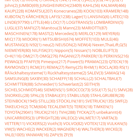
John(2)
JUMBO(69)
JUNGHEINRICH(23409)
KAHL(56)
KALMAR(466)
KAUP(228)
KOMATSU(207)
Konecranes(28)
KOOI(103)
KRAMER(148)
KUBOTA(7)
KÃRCHER(3)
LAFIS(1238)
Lager(1)
LANSING(6)
LATEC(10)
LINDE(97790)
LITTLE(46)
LOC(17)
LOGITRANS(5)
LOMBARDINI(5)
LUGLI(37)
MAFI(27)
Manitou(3)
Mann(23)
MARIOTTI(87)
MASCHINEN(178)
MAST(2)
Mercedes(3)
MERLO(129)
MEYER(6)
MIC(173)
MIDORI(1)
MITSUBISHI(674)
MOFFET(103)
MULE(46)
MUSTANG(3)
N92(1)
neu(2)
NEUSON(2)
NEW(4)
Nexen,ThaiLift,G(5)
NIEMEYER(80)
NILFISK(31)
Nippon(5)
Nissan(1)
NOBLELIFT(3)
O+K(116)
OM(217)
OMG(276)
PAGANI(27)
PARKER(13)
PERKINS(216)
PEWAG(3)
PFAFF(9)
Pimespo(217)
Power(5)
PRAMAC(23)
QTECK(19)
RAYMOND(1)
RCM(31)
REMA(27)
Remy(25)
RHM(1)
ROCLA(30)
RS(1)
RÃ¼ckhaltesysteme(1)
Rückhaltesysteme(2)
SALEV(3)
SAMAG(14)
SAMSUNG(8)
SAXBY(30)
SCHAEFF(18)
SCHALL(2)
SCHALTBAU(7)
SCHMITTER(88)
Schneider(1)
Schwerlast(2)
SEITH(9)
SICHELSCHMIDT(46)
SIEMENS(1)
SIROCCO(73)
SISU(17)
SL(1)
SMV(28)
SNORKEL(28)
SPAL(3)
STABAU(31)
STABILUS(8)
STAHLGRUBER(28)
STEINBOCK(1945)
STILL(30)
STÖCKLIN(181)
SVETRUCK(135)
SWF(2)
TAKEUCHI(2)
TCM(604)
TECALEMIT(5)
TEREX(18)
TIMKEN(1)
TOYOTA(29041)
TRUCK(2161)
TVH(288)
TYCKA(27)
unbekannt(4)
UNICARRIERS(3)
UPRIGHT(28)
VALEO(2)
VALMET(17)
VARTA(3)
VETTER(11)
VICKERS(2)
Voith(3)
VOLVO(82)
VOTEX(123)
VULKAN(5)
VW(5)
WACHE(2)
WACKER(2)
WAGNER(14)
WALTHER(3)
WICKE(3)
YALE(1005)
YANMAR(16)
ZAPI(9)
ZF(9)