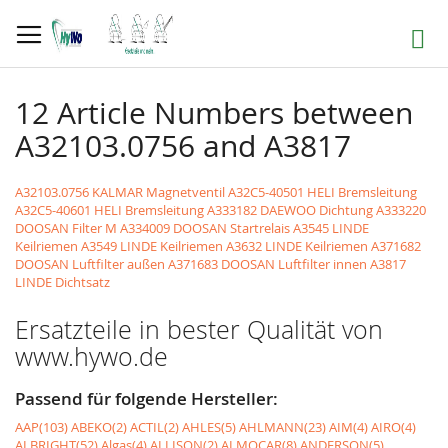
Direkt
zum
Suche
Inhalt
12 Article Numbers between
A32103.0756 and A3817
A32103.0756 KALMAR Magnetventil
A32C5-40501 HELI Bremsleitung
A32C5-40601 HELI Bremsleitung
A333182 DAEWOO Dichtung
A333220
DOOSAN Filter M
A334009 DOOSAN Startrelais
A3545 LINDE
Keilriemen
A3549 LINDE Keilriemen
A3632 LINDE Keilriemen
A371682
DOOSAN Luftfilter außen
A371683 DOOSAN Luftfilter innen
A3817
LINDE Dichtsatz
Ersatzteile in bester Qualität von
www.hywo.de
Passend für folgende Hersteller:
AAP(103)
ABEKO(2)
ACTIL(2)
AHLES(5)
AHLMANN(23)
AIM(4)
AIRO(4)
ALBRIGHT(52)
Algas(4)
ALLISON(2)
ALMOCAR(8)
ANDERSON(5)