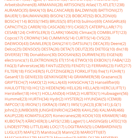
Arbeitsbühnen(8)
ARMANNI(28)
ARTISON(5)
Atlas(17)
ATLET(1238)
AURAMO(35)
BAKA(10)
BALCANCAR(8)
BALDWIN(8)
BATTIONI(27)
BAUER(1)
BAUMANN(80)
BISON(123)
BOBCAT(92)
BOLZONI(6)
BOSCH(114)
BOSS(1945)
BRUSS(5)
BT(410)
bulmor(69)
CANGARU(6)
CAPACITY(2)
CARER(10)
CASCADE(191)
CASE(7)
CATERPILLAR(171)
CESAB(124)
CHRYSLER(3)
CLARK(106426)
Climax(3)
COMBILIFT(123)
Copco(17)
CROWN(134)
CUMMINS(14)
CURTIS(14)
CVS(23)
DAEWOO(43)
DAIMLER(3)
DAN(2161)
DATSUN(1)
DECA(35)
Deere(2)
Delco(25)
DENSO(5)
DESTA(26)
DETA(7)
DEUTZ(35)
DIETEG(10)
div(18)
DIVERSE(178)
Donaldson(30)
DOOSAN(82)
DURWEN(35)
EIGEN(8)
electronics(1)
ELEKTRONIK(5)
ET(1514)
ETWO(10)
EXBOX(1)
FABA(122)
FAG(3)
Fahrersitze(38)
FANTUZZI(55)
FENDT(12)
FERRARI(23)
FIAT(217)
FILTER(18)
FISCHER(5)
FLÖTZINGER(2)
FORKLIFT(6)
frei(1)
FÜHR(1)
Gasanl(13)
GENIE(33)
GENKINGER(14)
GRAMMER(58)
Graziano(3)
GRIPTECH(7)
HAKO(12)
HALLA(43)
HANGCHA(12)
Hanselifter(6)
HAULOTTE(10)
HC(12)
HEDEN(96)
HELI(26)
HELLA(9)
HERCULIFT(1)
Hersteller(18)
HH(1)
HOLLAND(4)
HSM(2)
HUBTEX(1)
Hubwagen(56)
Hummel(23)
HURTH(34)
Hydr(2)
HYSTER(2)
HYUNDAI(5)
ICEM(8)
IMPCO(13)
IRION(1)
ISKRA(3)
ISW(1)
IWS(1)
JAC(3)
JCB(141)
JLG(1)
John(2)
JUMBO(69)
JUNGHEINRICH(23409)
KAHL(56)
KALMAR(466)
KAUP(228)
KOMATSU(207)
Konecranes(28)
KOOI(103)
KRAMER(148)
KUBOTA(7)
KÃRCHER(3)
LAFIS(1238)
Lager(1)
LANSING(6)
LATEC(10)
LINDE(97790)
LITTLE(46)
LOC(17)
LOGITRANS(5)
LOMBARDINI(5)
LUGLI(37)
MAFI(27)
Manitou(3)
Mann(23)
MARIOTTI(87)
MASCHINEN(178)
MAST(2)
Mercedes(3)
MERLO(129)
MEYER(6)