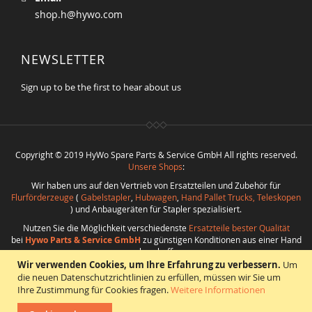
shop.h@hywo.com
NEWSLETTER
Sign up to be the first to hear about us
Copyright © 2019 HyWo Spare Parts & Service GmbH All rights reserved.
Unsere Shops
:
Wir haben uns auf den Vertrieb von Ersatzteilen und Zubehör für
Flurförderzeuge
(
Gabelstapler
,
Hubwagen
,
Hand Pallet Trucks, Teleskopen
) und Anbaugeräten für Stapler spezialisiert.
Nutzen Sie die Möglichkeit verschiedenste
Ersatzteile bester Qualität
bei
Hywo Parts & Service GmbH
zu günstigen Konditionen aus einer Hand
zu beschaffen.
Wir verwenden Cookies, um Ihre Erfahrung zu verbessern.
Um
Realisierung
:
CMS
*
Beratung
*
Webdesign
*
Webhosting
*
SEO
*
eShop
:
die neuen Datenschutzrichtlinien zu erfüllen, müssen wir Sie um
Angelika Freihoff
Ihre Zustimmung für Cookies fragen.
Weitere Informationen