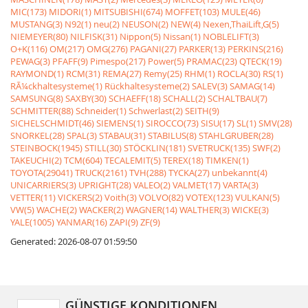
MIC(173)
MIDORI(1)
MITSUBISHI(674)
MOFFET(103)
MULE(46)
MUSTANG(3)
N92(1)
neu(2)
NEUSON(2)
NEW(4)
Nexen,ThaiLift,G(5)
NIEMEYER(80)
NILFISK(31)
Nippon(5)
Nissan(1)
NOBLELIFT(3)
O+K(116)
OM(217)
OMG(276)
PAGANI(27)
PARKER(13)
PERKINS(216)
PEWAG(3)
PFAFF(9)
Pimespo(217)
Power(5)
PRAMAC(23)
QTECK(19)
RAYMOND(1)
RCM(31)
REMA(27)
Remy(25)
RHM(1)
ROCLA(30)
RS(1)
RÃ¼ckhaltesysteme(1)
Rückhaltesysteme(2)
SALEV(3)
SAMAG(14)
SAMSUNG(8)
SAXBY(30)
SCHAEFF(18)
SCHALL(2)
SCHALTBAU(7)
SCHMITTER(88)
Schneider(1)
Schwerlast(2)
SEITH(9)
SICHELSCHMIDT(46)
SIEMENS(1)
SIROCCO(73)
SISU(17)
SL(1)
SMV(28)
SNORKEL(28)
SPAL(3)
STABAU(31)
STABILUS(8)
STAHLGRUBER(28)
STEINBOCK(1945)
STILL(30)
STÖCKLIN(181)
SVETRUCK(135)
SWF(2)
TAKEUCHI(2)
TCM(604)
TECALEMIT(5)
TEREX(18)
TIMKEN(1)
TOYOTA(29041)
TRUCK(2161)
TVH(288)
TYCKA(27)
unbekannt(4)
UNICARRIERS(3)
UPRIGHT(28)
VALEO(2)
VALMET(17)
VARTA(3)
VETTER(11)
VICKERS(2)
Voith(3)
VOLVO(82)
VOTEX(123)
VULKAN(5)
VW(5)
WACHE(2)
WACKER(2)
WAGNER(14)
WALTHER(3)
WICKE(3)
YALE(1005)
YANMAR(16)
ZAPI(9)
ZF(9)
Generated: 2026-08-07 01:59:50
GÜNSTIGE KONDITIONEN