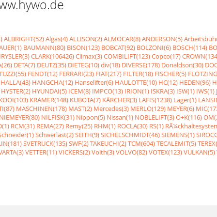
 www.hywo.de
)
ALBRIGHT(52)
Algas(4)
ALLISON(2)
ALMOCAR(8)
ANDERSON(5)
Arbeitsbüh
AUER(1)
BAUMANN(80)
BISON(123)
BOBCAT(92)
BOLZONI(6)
BOSCH(114)
BO
RYSLER(3)
CLARK(106426)
Climax(3)
COMBILIFT(123)
Copco(17)
CROWN(134
(26)
DETA(7)
DEUTZ(35)
DIETEG(10)
div(18)
DIVERSE(178)
Donaldson(30)
DOO
UZZI(55)
FENDT(12)
FERRARI(23)
FIAT(217)
FILTER(18)
FISCHER(5)
FLÖTZING
HALLA(43)
HANGCHA(12)
Hanselifter(6)
HAULOTTE(10)
HC(12)
HEDEN(96)
H
HYSTER(2)
HYUNDAI(5)
ICEM(8)
IMPCO(13)
IRION(1)
ISKRA(3)
ISW(1)
IWS(1)
KOOI(103)
KRAMER(148)
KUBOTA(7)
KÃRCHER(3)
LAFIS(1238)
Lager(1)
LANSI
I(87)
MASCHINEN(178)
MAST(2)
Mercedes(3)
MERLO(129)
MEYER(6)
MIC(17
NIEMEYER(80)
NILFISK(31)
Nippon(5)
Nissan(1)
NOBLELIFT(3)
O+K(116)
OM(
(1)
RCM(31)
REMA(27)
Remy(25)
RHM(1)
ROCLA(30)
RS(1)
RÃ¼ckhaltesyste
Schneider(1)
Schwerlast(2)
SEITH(9)
SICHELSCHMIDT(46)
SIEMENS(1)
SIROCC
IN(181)
SVETRUCK(135)
SWF(2)
TAKEUCHI(2)
TCM(604)
TECALEMIT(5)
TEREX(
VARTA(3)
VETTER(11)
VICKERS(2)
Voith(3)
VOLVO(82)
VOTEX(123)
VULKAN(5)