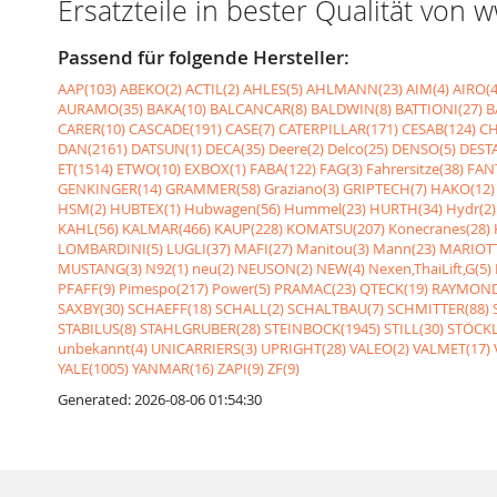
Ersatzteile in bester Qualität von
Passend für folgende Hersteller:
AAP(103)
ABEKO(2)
ACTIL(2)
AHLES(5)
AHLMANN(23)
AIM(4)
AIRO(4
AURAMO(35)
BAKA(10)
BALCANCAR(8)
BALDWIN(8)
BATTIONI(27)
B
CARER(10)
CASCADE(191)
CASE(7)
CATERPILLAR(171)
CESAB(124)
CH
DAN(2161)
DATSUN(1)
DECA(35)
Deere(2)
Delco(25)
DENSO(5)
DESTA
ET(1514)
ETWO(10)
EXBOX(1)
FABA(122)
FAG(3)
Fahrersitze(38)
FANT
GENKINGER(14)
GRAMMER(58)
Graziano(3)
GRIPTECH(7)
HAKO(12)
HSM(2)
HUBTEX(1)
Hubwagen(56)
Hummel(23)
HURTH(34)
Hydr(2)
KAHL(56)
KALMAR(466)
KAUP(228)
KOMATSU(207)
Konecranes(28)
LOMBARDINI(5)
LUGLI(37)
MAFI(27)
Manitou(3)
Mann(23)
MARIOTT
MUSTANG(3)
N92(1)
neu(2)
NEUSON(2)
NEW(4)
Nexen,ThaiLift,G(5)
PFAFF(9)
Pimespo(217)
Power(5)
PRAMAC(23)
QTECK(19)
RAYMOND
SAXBY(30)
SCHAEFF(18)
SCHALL(2)
SCHALTBAU(7)
SCHMITTER(88)
STABILUS(8)
STAHLGRUBER(28)
STEINBOCK(1945)
STILL(30)
STÖCKL
unbekannt(4)
UNICARRIERS(3)
UPRIGHT(28)
VALEO(2)
VALMET(17)
YALE(1005)
YANMAR(16)
ZAPI(9)
ZF(9)
Generated: 2026-08-06 01:54:30