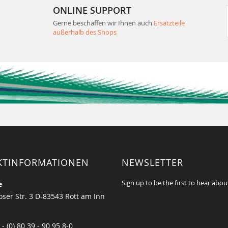
ONLINE SUPPORT
Gerne beschaffen wir Ihnen auch
Ersatzteile
außerhalb des Shops
KTINFORMATIONEN
NEWSLETTER
Sign up to be the first to hear abou
e
ser Str. 3 D-83543 Rott am Inn
 - (0) 80 39 - 90 95 8-0