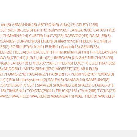
nen(8)
ARMANNI(28)
ARTISON(5)
Atlas(17)
ATLET(1238)
SS(1945)
BRUSS(5)
BT(410)
bulmor(69)
CANGARU(6)
CAPACITY(2)
)
CUMMINS(14)
CURTIS(14)
CVS(23)
DAEWOO(43)
DAIMLER(3)
SAN(82)
DURWEN(35)
EIGEN(8)
electronics(1)
ELEKTRONIK(5)
ER(2)
FORKLIFT(6)
frei(1)
FÜHR(1)
Gasanl(13)
GENIE(33)
ELI(26)
HELLA(9)
HERCULIFT(1)
Hersteller(18)
HH(1)
HOLLAND(4)
JAC(3)
JCB(141)
JLG(1)
John(2)
JUMBO(69)
JUNGHEINRICH(23409)
NG(6)
LATEC(10)
LINDE(97790)
LITTLE(46)
LOC(17)
LOGITRANS(5)
3)
MIDORI(1)
MITSUBISHI(674)
MOFFET(103)
MULE(46)
217)
OMG(276)
PAGANI(27)
PARKER(13)
PERKINS(216)
PEWAG(3)
me(1)
Rückhaltesysteme(2)
SALEV(3)
SAMAG(14)
SAMSUNG(8)
O(73)
SISU(17)
SL(1)
SMV(28)
SNORKEL(28)
SPAL(3)
STABAU(31)
18)
TIMKEN(1)
TOYOTA(29041)
TRUCK(2161)
TVH(288)
TYCKA(27)
VW(5)
WACHE(2)
WACKER(2)
WAGNER(14)
WALTHER(3)
WICKE(3)