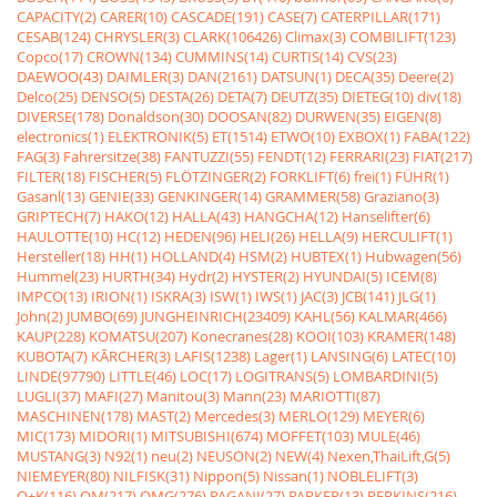
CAPACITY(2)
CARER(10)
CASCADE(191)
CASE(7)
CATERPILLAR(171)
CESAB(124)
CHRYSLER(3)
CLARK(106426)
Climax(3)
COMBILIFT(123)
Copco(17)
CROWN(134)
CUMMINS(14)
CURTIS(14)
CVS(23)
DAEWOO(43)
DAIMLER(3)
DAN(2161)
DATSUN(1)
DECA(35)
Deere(2)
Delco(25)
DENSO(5)
DESTA(26)
DETA(7)
DEUTZ(35)
DIETEG(10)
div(18)
DIVERSE(178)
Donaldson(30)
DOOSAN(82)
DURWEN(35)
EIGEN(8)
electronics(1)
ELEKTRONIK(5)
ET(1514)
ETWO(10)
EXBOX(1)
FABA(122)
FAG(3)
Fahrersitze(38)
FANTUZZI(55)
FENDT(12)
FERRARI(23)
FIAT(217)
FILTER(18)
FISCHER(5)
FLÖTZINGER(2)
FORKLIFT(6)
frei(1)
FÜHR(1)
Gasanl(13)
GENIE(33)
GENKINGER(14)
GRAMMER(58)
Graziano(3)
GRIPTECH(7)
HAKO(12)
HALLA(43)
HANGCHA(12)
Hanselifter(6)
HAULOTTE(10)
HC(12)
HEDEN(96)
HELI(26)
HELLA(9)
HERCULIFT(1)
Hersteller(18)
HH(1)
HOLLAND(4)
HSM(2)
HUBTEX(1)
Hubwagen(56)
Hummel(23)
HURTH(34)
Hydr(2)
HYSTER(2)
HYUNDAI(5)
ICEM(8)
IMPCO(13)
IRION(1)
ISKRA(3)
ISW(1)
IWS(1)
JAC(3)
JCB(141)
JLG(1)
John(2)
JUMBO(69)
JUNGHEINRICH(23409)
KAHL(56)
KALMAR(466)
KAUP(228)
KOMATSU(207)
Konecranes(28)
KOOI(103)
KRAMER(148)
KUBOTA(7)
KÃRCHER(3)
LAFIS(1238)
Lager(1)
LANSING(6)
LATEC(10)
LINDE(97790)
LITTLE(46)
LOC(17)
LOGITRANS(5)
LOMBARDINI(5)
LUGLI(37)
MAFI(27)
Manitou(3)
Mann(23)
MARIOTTI(87)
MASCHINEN(178)
MAST(2)
Mercedes(3)
MERLO(129)
MEYER(6)
MIC(173)
MIDORI(1)
MITSUBISHI(674)
MOFFET(103)
MULE(46)
MUSTANG(3)
N92(1)
neu(2)
NEUSON(2)
NEW(4)
Nexen,ThaiLift,G(5)
NIEMEYER(80)
NILFISK(31)
Nippon(5)
Nissan(1)
NOBLELIFT(3)
O+K(116)
OM(217)
OMG(276)
PAGANI(27)
PARKER(13)
PERKINS(216)