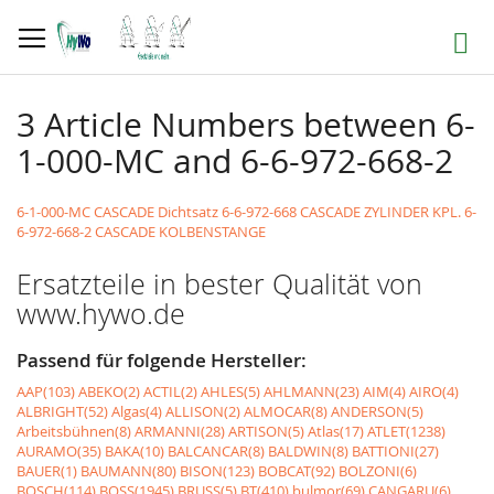
Direkt
zum
Suche
Inhalt
3 Article Numbers between 6-
1-000-MC and 6-6-972-668-2
6-1-000-MC CASCADE Dichtsatz
6-6-972-668 CASCADE ZYLINDER KPL.
6-
6-972-668-2 CASCADE KOLBENSTANGE
Ersatzteile in bester Qualität von
www.hywo.de
Passend für folgende Hersteller:
AAP(103)
ABEKO(2)
ACTIL(2)
AHLES(5)
AHLMANN(23)
AIM(4)
AIRO(4)
ALBRIGHT(52)
Algas(4)
ALLISON(2)
ALMOCAR(8)
ANDERSON(5)
Arbeitsbühnen(8)
ARMANNI(28)
ARTISON(5)
Atlas(17)
ATLET(1238)
AURAMO(35)
BAKA(10)
BALCANCAR(8)
BALDWIN(8)
BATTIONI(27)
BAUER(1)
BAUMANN(80)
BISON(123)
BOBCAT(92)
BOLZONI(6)
BOSCH(114)
BOSS(1945)
BRUSS(5)
BT(410)
bulmor(69)
CANGARU(6)