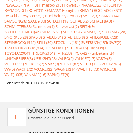
PEWAG(3)
PFAFF(9)
Pimespo(217)
Power(5)
PRAMAC(23)
QTECK(19)
RAYMOND(1)
RCM(31)
REMA(27)
Remy(25)
RHM(1)
ROCLA(30)
RS(1)
RÃ¼ckhaltesysteme(1)
Rückhaltesysteme(2)
SALEV(3)
SAMAG(14)
SAMSUNG(8)
SAXBY(30)
SCHAEFF(18)
SCHALL(2)
SCHALTBAU(7)
SCHMITTER(88)
Schneider(1)
Schwerlast(2)
SEITH(9)
SICHELSCHMIDT(46)
SIEMENS(1)
SIROCCO(73)
SISU(17)
SL(1)
SMV(28)
SNORKEL(28)
SPAL(3)
STABAU(31)
STABILUS(8)
STAHLGRUBER(28)
STEINBOCK(1945)
STILL(30)
STÖCKLIN(181)
SVETRUCK(135)
SWF(2)
TAKEUCHI(2)
TCM(604)
TECALEMIT(5)
TEREX(18)
TIMKEN(1)
TOYOTA(29041)
TRUCK(2161)
TVH(288)
TYCKA(27)
unbekannt(4)
UNICARRIERS(3)
UPRIGHT(28)
VALEO(2)
VALMET(17)
VARTA(3)
VETTER(11)
VICKERS(2)
Voith(3)
VOLVO(82)
VOTEX(123)
VULKAN(5)
VW(5)
WACHE(2)
WACKER(2)
WAGNER(14)
WALTHER(3)
WICKE(3)
YALE(1005)
YANMAR(16)
ZAPI(9)
ZF(9)
Generated: 2026-08-06 01:54:30
GÜNSTIGE KONDITIONEN
Ersatzteile aus einer Hand