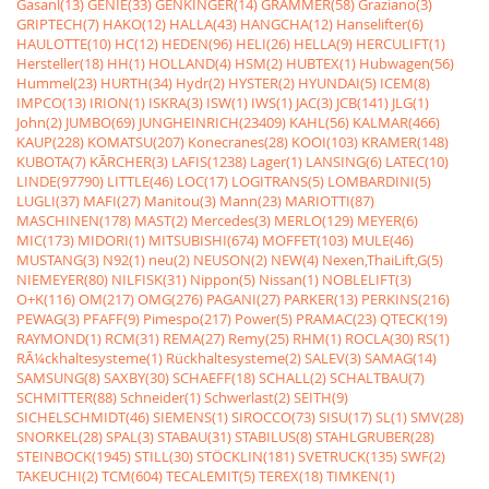
Gasanl(13)
GENIE(33)
GENKINGER(14)
GRAMMER(58)
Graziano(3)
GRIPTECH(7)
HAKO(12)
HALLA(43)
HANGCHA(12)
Hanselifter(6)
HAULOTTE(10)
HC(12)
HEDEN(96)
HELI(26)
HELLA(9)
HERCULIFT(1)
Hersteller(18)
HH(1)
HOLLAND(4)
HSM(2)
HUBTEX(1)
Hubwagen(56)
Hummel(23)
HURTH(34)
Hydr(2)
HYSTER(2)
HYUNDAI(5)
ICEM(8)
IMPCO(13)
IRION(1)
ISKRA(3)
ISW(1)
IWS(1)
JAC(3)
JCB(141)
JLG(1)
John(2)
JUMBO(69)
JUNGHEINRICH(23409)
KAHL(56)
KALMAR(466)
KAUP(228)
KOMATSU(207)
Konecranes(28)
KOOI(103)
KRAMER(148)
KUBOTA(7)
KÃRCHER(3)
LAFIS(1238)
Lager(1)
LANSING(6)
LATEC(10)
LINDE(97790)
LITTLE(46)
LOC(17)
LOGITRANS(5)
LOMBARDINI(5)
LUGLI(37)
MAFI(27)
Manitou(3)
Mann(23)
MARIOTTI(87)
MASCHINEN(178)
MAST(2)
Mercedes(3)
MERLO(129)
MEYER(6)
MIC(173)
MIDORI(1)
MITSUBISHI(674)
MOFFET(103)
MULE(46)
MUSTANG(3)
N92(1)
neu(2)
NEUSON(2)
NEW(4)
Nexen,ThaiLift,G(5)
NIEMEYER(80)
NILFISK(31)
Nippon(5)
Nissan(1)
NOBLELIFT(3)
O+K(116)
OM(217)
OMG(276)
PAGANI(27)
PARKER(13)
PERKINS(216)
PEWAG(3)
PFAFF(9)
Pimespo(217)
Power(5)
PRAMAC(23)
QTECK(19)
RAYMOND(1)
RCM(31)
REMA(27)
Remy(25)
RHM(1)
ROCLA(30)
RS(1)
RÃ¼ckhaltesysteme(1)
Rückhaltesysteme(2)
SALEV(3)
SAMAG(14)
SAMSUNG(8)
SAXBY(30)
SCHAEFF(18)
SCHALL(2)
SCHALTBAU(7)
SCHMITTER(88)
Schneider(1)
Schwerlast(2)
SEITH(9)
SICHELSCHMIDT(46)
SIEMENS(1)
SIROCCO(73)
SISU(17)
SL(1)
SMV(28)
SNORKEL(28)
SPAL(3)
STABAU(31)
STABILUS(8)
STAHLGRUBER(28)
STEINBOCK(1945)
STILL(30)
STÖCKLIN(181)
SVETRUCK(135)
SWF(2)
TAKEUCHI(2)
TCM(604)
TECALEMIT(5)
TEREX(18)
TIMKEN(1)