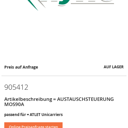
Springe
Preis auf Anfrage
AUF LAGER
zum
Anfang
der
905412
Bildergalerie
Artikelbeschreibung = AUSTAUSCHSTEUERUNG
MOS90A
passend für = ATLET Unicarriers
Online Preisanfrage starten