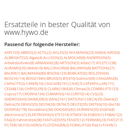
Ersatzteile in bester Qualität von
www.hywo.de
Passend für folgende Hersteller:
AAP(103)
ABEKO(2)
ACTIL(2)
AHLES(5)
AHLMANN(23)
AIM(4)
AIRO(4)
ALBRIGHT(52)
Algas(4)
ALLISON(2)
ALMOCAR(8)
ANDERSON(5)
Arbeitsbühnen(8)
ARMANNI(28)
ARTISON(5)
Atlas(17)
ATLET(1238)
AURAMO(35)
BAKA(10)
BALCANCAR(8)
BALDWIN(8)
BATTIONI(27)
BAUER(1)
BAUMANN(80)
BISON(123)
BOBCAT(92)
BOLZONI(6)
BOSCH(114)
BOSS(1945)
BRUSS(5)
BT(410)
bulmor(69)
CANGARU(6)
CAPACITY(2)
CARER(10)
CASCADE(191)
CASE(7)
CATERPILLAR(171)
CESAB(124)
CHRYSLER(3)
CLARK(106426)
Climax(3)
COMBILIFT(123)
Copco(17)
CROWN(134)
CUMMINS(14)
CURTIS(14)
CVS(23)
DAEWOO(43)
DAIMLER(3)
DAN(2161)
DATSUN(1)
DECA(35)
Deere(2)
Delco(25)
DENSO(5)
DESTA(26)
DETA(7)
DEUTZ(35)
DIETEG(10)
div(18)
DIVERSE(178)
Donaldson(30)
DOOSAN(82)
DURWEN(35)
EIGEN(8)
electronics(1)
ELEKTRONIK(5)
ET(1514)
ETWO(10)
EXBOX(1)
FABA(122)
FAG(3)
Fahrersitze(38)
FANTUZZI(55)
FENDT(12)
FERRARI(23)
FIAT(217)
FILTER(18)
FISCHER(5)
FLÖTZINGER(2)
FORKLIFT(6)
frei(1)
FÜHR(1)