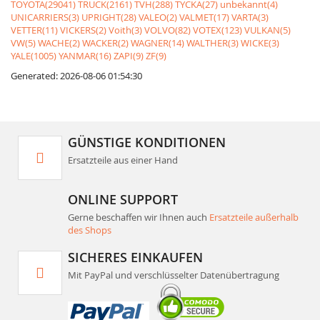
TOYOTA(29041)
TRUCK(2161)
TVH(288)
TYCKA(27)
unbekannt(4)
UNICARRIERS(3)
UPRIGHT(28)
VALEO(2)
VALMET(17)
VARTA(3)
VETTER(11)
VICKERS(2)
Voith(3)
VOLVO(82)
VOTEX(123)
VULKAN(5)
VW(5)
WACHE(2)
WACKER(2)
WAGNER(14)
WALTHER(3)
WICKE(3)
YALE(1005)
YANMAR(16)
ZAPI(9)
ZF(9)
Generated: 2026-08-06 01:54:30
GÜNSTIGE KONDITIONEN
Ersatzteile aus einer Hand
ONLINE SUPPORT
Gerne beschaffen wir Ihnen auch
Ersatzteile außerhalb
des Shops
SICHERES EINKAUFEN
Mit PayPal und verschlüsselter Datenübertragung