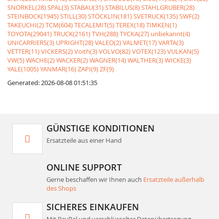
SNORKEL(28)
SPAL(3)
STABAU(31)
STABILUS(8)
STAHLGRUBER(28)
STEINBOCK(1945)
STILL(30)
STÖCKLIN(181)
SVETRUCK(135)
SWF(2)
TAKEUCHI(2)
TCM(604)
TECALEMIT(5)
TEREX(18)
TIMKEN(1)
TOYOTA(29041)
TRUCK(2161)
TVH(288)
TYCKA(27)
unbekannt(4)
UNICARRIERS(3)
UPRIGHT(28)
VALEO(2)
VALMET(17)
VARTA(3)
VETTER(11)
VICKERS(2)
Voith(3)
VOLVO(82)
VOTEX(123)
VULKAN(5)
VW(5)
WACHE(2)
WACKER(2)
WAGNER(14)
WALTHER(3)
WICKE(3)
YALE(1005)
YANMAR(16)
ZAPI(9)
ZF(9)
Generated: 2026-08-08 01:51:35
GÜNSTIGE KONDITIONEN
Ersatzteile aus einer Hand
ONLINE SUPPORT
Gerne beschaffen wir Ihnen auch
Ersatzteile außerhalb
des Shops
SICHERES EINKAUFEN