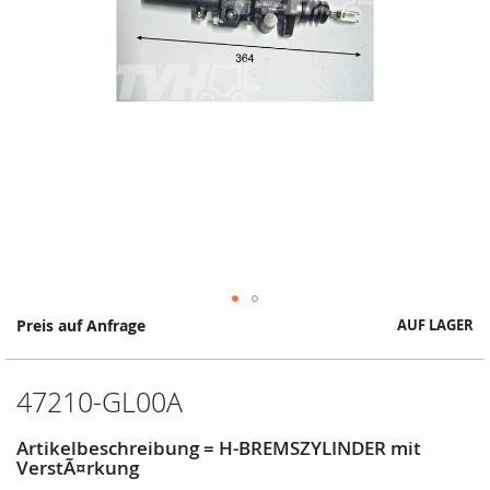
Springe
Preis auf Anfrage
AUF LAGER
zum
Anfang
der
47210-GL00A
Bildergalerie
Artikelbeschreibung = H-BREMSZYLINDER mit
VerstÃ¤rkung