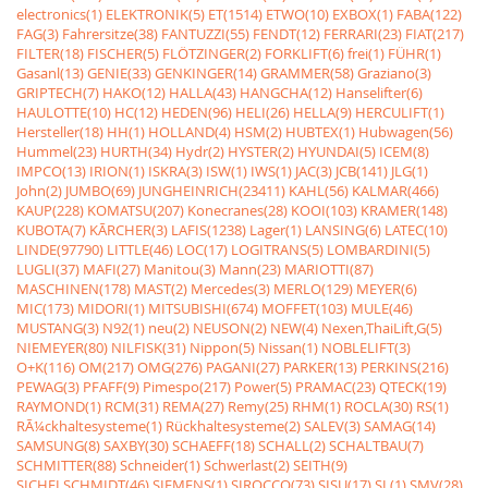
electronics(1)
ELEKTRONIK(5)
ET(1514)
ETWO(10)
EXBOX(1)
FABA(122)
FAG(3)
Fahrersitze(38)
FANTUZZI(55)
FENDT(12)
FERRARI(23)
FIAT(217)
FILTER(18)
FISCHER(5)
FLÖTZINGER(2)
FORKLIFT(6)
frei(1)
FÜHR(1)
Gasanl(13)
GENIE(33)
GENKINGER(14)
GRAMMER(58)
Graziano(3)
GRIPTECH(7)
HAKO(12)
HALLA(43)
HANGCHA(12)
Hanselifter(6)
HAULOTTE(10)
HC(12)
HEDEN(96)
HELI(26)
HELLA(9)
HERCULIFT(1)
Hersteller(18)
HH(1)
HOLLAND(4)
HSM(2)
HUBTEX(1)
Hubwagen(56)
Hummel(23)
HURTH(34)
Hydr(2)
HYSTER(2)
HYUNDAI(5)
ICEM(8)
IMPCO(13)
IRION(1)
ISKRA(3)
ISW(1)
IWS(1)
JAC(3)
JCB(141)
JLG(1)
John(2)
JUMBO(69)
JUNGHEINRICH(23411)
KAHL(56)
KALMAR(466)
KAUP(228)
KOMATSU(207)
Konecranes(28)
KOOI(103)
KRAMER(148)
KUBOTA(7)
KÃRCHER(3)
LAFIS(1238)
Lager(1)
LANSING(6)
LATEC(10)
LINDE(97790)
LITTLE(46)
LOC(17)
LOGITRANS(5)
LOMBARDINI(5)
LUGLI(37)
MAFI(27)
Manitou(3)
Mann(23)
MARIOTTI(87)
MASCHINEN(178)
MAST(2)
Mercedes(3)
MERLO(129)
MEYER(6)
MIC(173)
MIDORI(1)
MITSUBISHI(674)
MOFFET(103)
MULE(46)
MUSTANG(3)
N92(1)
neu(2)
NEUSON(2)
NEW(4)
Nexen,ThaiLift,G(5)
NIEMEYER(80)
NILFISK(31)
Nippon(5)
Nissan(1)
NOBLELIFT(3)
O+K(116)
OM(217)
OMG(276)
PAGANI(27)
PARKER(13)
PERKINS(216)
PEWAG(3)
PFAFF(9)
Pimespo(217)
Power(5)
PRAMAC(23)
QTECK(19)
RAYMOND(1)
RCM(31)
REMA(27)
Remy(25)
RHM(1)
ROCLA(30)
RS(1)
RÃ¼ckhaltesysteme(1)
Rückhaltesysteme(2)
SALEV(3)
SAMAG(14)
SAMSUNG(8)
SAXBY(30)
SCHAEFF(18)
SCHALL(2)
SCHALTBAU(7)
SCHMITTER(88)
Schneider(1)
Schwerlast(2)
SEITH(9)
SICHELSCHMIDT(46)
SIEMENS(1)
SIROCCO(73)
SISU(17)
SL(1)
SMV(28)