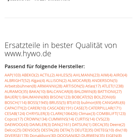
Ersatzteile in bester Qualität von
www.hywo.de
Passend für folgende Hersteller:
AAP(103)
ABEKO(2)
ACTIL(2)
AHLES(5)
AHLMANN(23)
AIM(4)
AIRO(4)
ALBRIGHT(52)
Algas(4)
ALLISON(2)
ALMOCAR(8)
ANDERSON(5)
Arbeitsbühnen(8)
ARMANNI(28)
ARTISON(5)
Atlas(17)
ATLET(1238)
AURAMO(35)
BAKA(10)
BALCANCAR(8)
BALDWIN(8)
BATTIONI(27)
BAUER(1)
BAUMANN(80)
BISON(123)
BOBCAT(92)
BOLZONI(6)
BOSCH(114)
BOSS(1945)
BRUSS(5)
BT(410)
bulmor(69)
CANGARU(6)
CAPACITY(2)
CARER(10)
CASCADE(191)
CASE(7)
CATERPILLAR(171)
CESAB(124)
CHRYSLER(3)
CLARK(106426)
Climax(3)
COMBILIFT(123)
Copco(17)
CROWN(134)
CUMMINS(14)
CURTIS(14)
CVS(23)
DAEWOO(43)
DAIMLER(3)
DAN(2161)
DATSUN(1)
DECA(35)
Deere(2)
Delco(25)
DENSO(5)
DESTA(26)
DETA(7)
DEUTZ(35)
DIETEG(10)
div(18)
DIVERSE(178)
Donaldson(30)
DOOSAN(82)
DURWEN(35)
EIGEN(8)