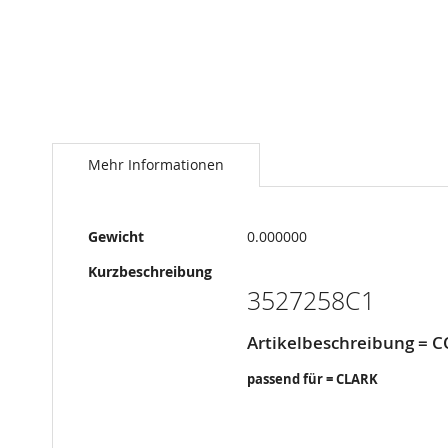
Springe
zum
Anfang
Mehr Informationen
der
Bildergalerie
Mehr
Gewicht
0.000000
Informationen
Kurzbeschreibung
3527258C1
Artikelbeschreibung =
passend für = CLARK