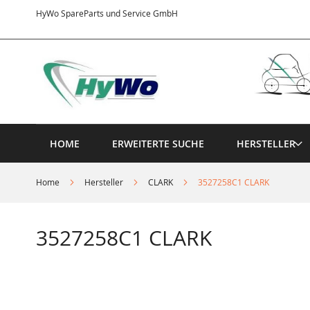
Direkt
HyWo SpareParts und Service GmbH
zum
Inhalt
HOME
ERWEITERTE SUCHE
HERSTELLER
Home
Hersteller
CLARK
3527258C1 CLARK
3527258C1 CLARK
Springe
zum
Ende