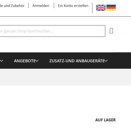
SPRACHE
ile und Zubehör
Anmelden
Ein Konto erstellen
Suche
MEIN EI
E
ANGEBOTE
ZUSATZ-UND ANBAUGERÄTE
AUF LAGER