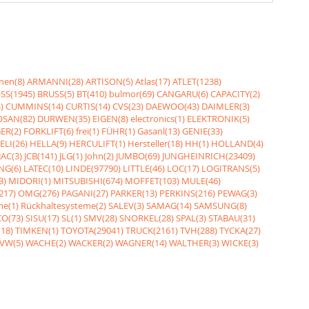
nen(8)
ARMANNI(28)
ARTISON(5)
Atlas(17)
ATLET(1238)
SS(1945)
BRUSS(5)
BT(410)
bulmor(69)
CANGARU(6)
CAPACITY(2)
)
CUMMINS(14)
CURTIS(14)
CVS(23)
DAEWOO(43)
DAIMLER(3)
SAN(82)
DURWEN(35)
EIGEN(8)
electronics(1)
ELEKTRONIK(5)
ER(2)
FORKLIFT(6)
frei(1)
FÜHR(1)
Gasanl(13)
GENIE(33)
ELI(26)
HELLA(9)
HERCULIFT(1)
Hersteller(18)
HH(1)
HOLLAND(4)
JAC(3)
JCB(141)
JLG(1)
John(2)
JUMBO(69)
JUNGHEINRICH(23409)
NG(6)
LATEC(10)
LINDE(97790)
LITTLE(46)
LOC(17)
LOGITRANS(5)
3)
MIDORI(1)
MITSUBISHI(674)
MOFFET(103)
MULE(46)
217)
OMG(276)
PAGANI(27)
PARKER(13)
PERKINS(216)
PEWAG(3)
me(1)
Rückhaltesysteme(2)
SALEV(3)
SAMAG(14)
SAMSUNG(8)
O(73)
SISU(17)
SL(1)
SMV(28)
SNORKEL(28)
SPAL(3)
STABAU(31)
18)
TIMKEN(1)
TOYOTA(29041)
TRUCK(2161)
TVH(288)
TYCKA(27)
VW(5)
WACHE(2)
WACKER(2)
WAGNER(14)
WALTHER(3)
WICKE(3)