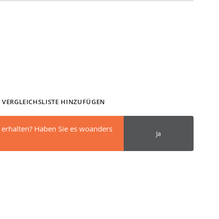
 VERGLEICHSLISTE HINZUFÜGEN
 erhalten? Haben Sie es woanders
Ja