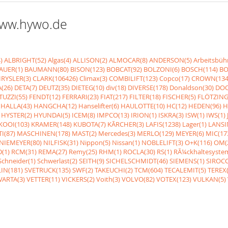
 www.hywo.de
)
ALBRIGHT(52)
Algas(4)
ALLISON(2)
ALMOCAR(8)
ANDERSON(5)
Arbeitsbüh
AUER(1)
BAUMANN(80)
BISON(123)
BOBCAT(92)
BOLZONI(6)
BOSCH(114)
BO
RYSLER(3)
CLARK(106426)
Climax(3)
COMBILIFT(123)
Copco(17)
CROWN(134
(26)
DETA(7)
DEUTZ(35)
DIETEG(10)
div(18)
DIVERSE(178)
Donaldson(30)
DOO
UZZI(55)
FENDT(12)
FERRARI(23)
FIAT(217)
FILTER(18)
FISCHER(5)
FLÖTZING
HALLA(43)
HANGCHA(12)
Hanselifter(6)
HAULOTTE(10)
HC(12)
HEDEN(96)
H
HYSTER(2)
HYUNDAI(5)
ICEM(8)
IMPCO(13)
IRION(1)
ISKRA(3)
ISW(1)
IWS(1)
KOOI(103)
KRAMER(148)
KUBOTA(7)
KÃRCHER(3)
LAFIS(1238)
Lager(1)
LANSI
I(87)
MASCHINEN(178)
MAST(2)
Mercedes(3)
MERLO(129)
MEYER(6)
MIC(17
NIEMEYER(80)
NILFISK(31)
Nippon(5)
Nissan(1)
NOBLELIFT(3)
O+K(116)
OM(
(1)
RCM(31)
REMA(27)
Remy(25)
RHM(1)
ROCLA(30)
RS(1)
RÃ¼ckhaltesyste
Schneider(1)
Schwerlast(2)
SEITH(9)
SICHELSCHMIDT(46)
SIEMENS(1)
SIROCC
IN(181)
SVETRUCK(135)
SWF(2)
TAKEUCHI(2)
TCM(604)
TECALEMIT(5)
TEREX(
VARTA(3)
VETTER(11)
VICKERS(2)
Voith(3)
VOLVO(82)
VOTEX(123)
VULKAN(5)