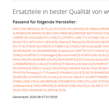
Ersatzteile in bester Qualität von
Passend für folgende Hersteller:
AAP(103)
ABEKO(2)
ACTIL(2)
AHLES(5)
AHLMANN(23)
AIM(4)
AIRO(4
AURAMO(35)
BAKA(10)
BALCANCAR(8)
BALDWIN(8)
BATTIONI(27)
B
CARER(10)
CASCADE(191)
CASE(7)
CATERPILLAR(171)
CESAB(124)
CH
DAN(2161)
DATSUN(1)
DECA(35)
Deere(2)
Delco(25)
DENSO(5)
DESTA
ET(1514)
ETWO(10)
EXBOX(1)
FABA(122)
FAG(3)
Fahrersitze(38)
FANT
GENKINGER(14)
GRAMMER(58)
Graziano(3)
GRIPTECH(7)
HAKO(12)
HSM(2)
HUBTEX(1)
Hubwagen(56)
Hummel(23)
HURTH(34)
Hydr(2)
KAHL(56)
KALMAR(466)
KAUP(228)
KOMATSU(207)
Konecranes(28)
LOMBARDINI(5)
LUGLI(37)
MAFI(27)
Manitou(3)
Mann(23)
MARIOTT
MUSTANG(3)
N92(1)
neu(2)
NEUSON(2)
NEW(4)
Nexen,ThaiLift,G(5)
PFAFF(9)
Pimespo(217)
Power(5)
PRAMAC(23)
QTECK(19)
RAYMOND
SAXBY(30)
SCHAEFF(18)
SCHALL(2)
SCHALTBAU(7)
SCHMITTER(88)
STABILUS(8)
STAHLGRUBER(28)
STEINBOCK(1945)
STILL(30)
STÖCKL
unbekannt(4)
UNICARRIERS(3)
UPRIGHT(28)
VALEO(2)
VALMET(17)
YALE(1005)
YANMAR(16)
ZAPI(9)
ZF(9)
Generated: 2026-08-07 01:59:50