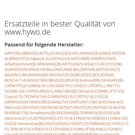
Ersatzteile in bester Qualität von
www.hywo.de
Passend für folgende Hersteller:
AAP(103)
ABEKO(2)
ACTIL(2)
AHLES(5)
AHLMANN(23)
AIM(4)
AIRO(4)
ALBRIGHT(52)
Algas(4)
ALLISON(2)
ALMOCAR(8)
ANDERSON(5)
Arbeitsbühnen(8)
ARMANNI(28)
ARTISON(5)
Atlas(17)
ATLET(1238)
AURAMO(35)
BAKA(10)
BALCANCAR(8)
BALDWIN(8)
BATTIONI(27)
BAUER(1)
BAUMANN(80)
BISON(123)
BOBCAT(92)
BOLZONI(6)
BOSCH(114)
BOSS(1945)
BRUSS(5)
BT(410)
bulmor(69)
CANGARU(6)
CAPACITY(2)
CARER(10)
CASCADE(191)
CASE(7)
CATERPILLAR(171)
CESAB(124)
CHRYSLER(3)
CLARK(106426)
Climax(3)
COMBILIFT(123)
Copco(17)
CROWN(134)
CUMMINS(14)
CURTIS(14)
CVS(23)
DAEWOO(43)
DAIMLER(3)
DAN(2161)
DATSUN(1)
DECA(35)
Deere(2)
Delco(25)
DENSO(5)
DESTA(26)
DETA(7)
DEUTZ(35)
DIETEG(10)
div(18)
DIVERSE(178)
Donaldson(30)
DOOSAN(82)
DURWEN(35)
EIGEN(8)
electronics(1)
ELEKTRONIK(5)
ET(1514)
ETWO(10)
EXBOX(1)
FABA(122)
FAG(3)
Fahrersitze(38)
FANTUZZI(55)
FENDT(12)
FERRARI(23)
FIAT(217)
FILTER(18)
FISCHER(5)
FLÖTZINGER(2)
FORKLIFT(6)
frei(1)
FÜHR(1)
Gasanl(13)
GENIE(33)
GENKINGER(14)
GRAMMER(58)
Graziano(3)