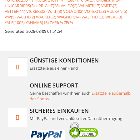
TOYOTA(29041)
TRUCK(2161)
TVH(288)
TYCKA(27)
unbekannt(4)
UNICARRIERS(3)
UPRIGHT(28)
VALEO(2)
VALMET(17)
VARTA(3)
VETTER(11)
VICKERS(2)
Voith(3)
VOLVO(82)
VOTEX(123)
VULKAN(5)
VW(5)
WACHE(2)
WACKER(2)
WAGNER(14)
WALTHER(3)
WICKE(3)
YALE(1005)
YANMAR(16)
ZAPI(9)
ZF(9)
Generated: 2026-08-09 01:51:54
GÜNSTIGE KONDITIONEN
Ersatzteile aus einer Hand
ONLINE SUPPORT
Gerne beschaffen wir Ihnen auch
Ersatzteile außerhalb
des Shops
SICHERES EINKAUFEN
Mit PayPal und verschlüsselter Datenübertragung