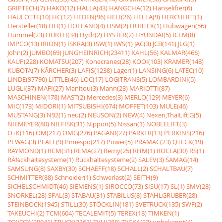
GRIPTECH(7)
HAKO(12)
HALLA(43)
HANGCHA(12)
Hanselifter(6)
HAULOTTE(10)
HC(12)
HEDEN(96)
HELI(26)
HELLA(9)
HERCULIFT(1)
Hersteller(18)
HH(1)
HOLLAND(4)
HSM(2)
HUBTEX(1)
Hubwagen(56)
Hummel(23)
HURTH(34)
Hydr(2)
HYSTER(2)
HYUNDAI(5)
ICEM(8)
IMPCO(13)
IRION(1)
ISKRA(3)
ISW(1)
IWS(1)
JAC(3)
JCB(141)
JLG(1)
John(2)
JUMBO(69)
JUNGHEINRICH(23411)
KAHL(56)
KALMAR(466)
KAUP(228)
KOMATSU(207)
Konecranes(28)
KOOI(103)
KRAMER(148)
KUBOTA(7)
KÃRCHER(3)
LAFIS(1238)
Lager(1)
LANSING(6)
LATEC(10)
LINDE(97790)
LITTLE(46)
LOC(17)
LOGITRANS(5)
LOMBARDINI(5)
LUGLI(37)
MAFI(27)
Manitou(3)
Mann(23)
MARIOTTI(87)
MASCHINEN(178)
MAST(2)
Mercedes(3)
MERLO(129)
MEYER(6)
MIC(173)
MIDORI(1)
MITSUBISHI(674)
MOFFET(103)
MULE(46)
MUSTANG(3)
N92(1)
neu(2)
NEUSON(2)
NEW(4)
Nexen,ThaiLift,G(5)
NIEMEYER(80)
NILFISK(31)
Nippon(5)
Nissan(1)
NOBLELIFT(3)
O+K(116)
OM(217)
OMG(276)
PAGANI(27)
PARKER(13)
PERKINS(216)
PEWAG(3)
PFAFF(9)
Pimespo(217)
Power(5)
PRAMAC(23)
QTECK(19)
RAYMOND(1)
RCM(31)
REMA(27)
Remy(25)
RHM(1)
ROCLA(30)
RS(1)
RÃ¼ckhaltesysteme(1)
Rückhaltesysteme(2)
SALEV(3)
SAMAG(14)
SAMSUNG(8)
SAXBY(30)
SCHAEFF(18)
SCHALL(2)
SCHALTBAU(7)
SCHMITTER(88)
Schneider(1)
Schwerlast(2)
SEITH(9)
SICHELSCHMIDT(46)
SIEMENS(1)
SIROCCO(73)
SISU(17)
SL(1)
SMV(28)
SNORKEL(28)
SPAL(3)
STABAU(31)
STABILUS(8)
STAHLGRUBER(28)
STEINBOCK(1945)
STILL(30)
STÖCKLIN(181)
SVETRUCK(135)
SWF(2)
TAKEUCHI(2)
TCM(604)
TECALEMIT(5)
TEREX(18)
TIMKEN(1)