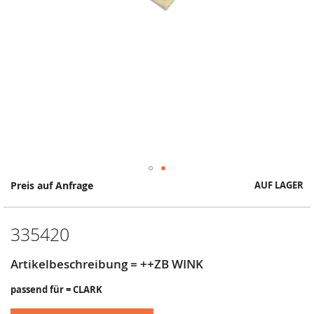
Springe
Preis auf Anfrage
AUF LAGER
zum
Anfang
der
335420
Bildergalerie
Artikelbeschreibung = ++ZB WINK
passend für = CLARK