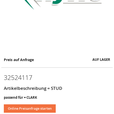
Springe
Preis auf Anfrage
AUF LAGER
zum
Anfang
der
32524117
Bildergalerie
Artikelbeschreibung = STUD
passend für = CLARK
Online Preisanfrage starten