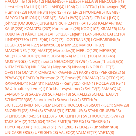
HAULOTTE(10)
HC(12)
HEDEN(96)
HELI(26)
HELLA(9)
HERCULIFT(1)
Hersteller(18)
HH(1)
HOLLAND(4)
HSM(2)
HUBTEX(1)
Hubwagen(56)
Hummel(23)
HURTH(34)
Hydr(2)
HYSTER(2)
HYUNDAI(5)
ICEM(8)
IMPCO(13)
IRION(1)
ISKRA(3)
ISW(1)
IWS(1)
JAC(3)
JCB(141)
JLG(1)
John(2)
JUMBO(69)
JUNGHEINRICH(23411)
KAHL(56)
KALMAR(466)
KAUP(228)
KOMATSU(207)
Konecranes(28)
KOOI(103)
KRAMER(148)
KUBOTA(7)
KÃRCHER(3)
LAFIS(1238)
Lager(1)
LANSING(6)
LATEC(10)
LINDE(97790)
LITTLE(46)
LOC(17)
LOGITRANS(5)
LOMBARDINI(5)
LUGLI(37)
MAFI(27)
Manitou(3)
Mann(23)
MARIOTTI(87)
MASCHINEN(178)
MAST(2)
Mercedes(3)
MERLO(129)
MEYER(6)
MIC(173)
MIDORI(1)
MITSUBISHI(674)
MOFFET(103)
MULE(46)
MUSTANG(3)
N92(1)
neu(2)
NEUSON(2)
NEW(4)
Nexen,ThaiLift,G(5)
NIEMEYER(80)
NILFISK(31)
Nippon(5)
Nissan(1)
NOBLELIFT(3)
O+K(116)
OM(217)
OMG(276)
PAGANI(27)
PARKER(13)
PERKINS(216)
PEWAG(3)
PFAFF(9)
Pimespo(217)
Power(5)
PRAMAC(23)
QTECK(19)
RAYMOND(1)
RCM(31)
REMA(27)
Remy(25)
RHM(1)
ROCLA(30)
RS(1)
RÃ¼ckhaltesysteme(1)
Rückhaltesysteme(2)
SALEV(3)
SAMAG(14)
SAMSUNG(8)
SAXBY(30)
SCHAEFF(18)
SCHALL(2)
SCHALTBAU(7)
SCHMITTER(88)
Schneider(1)
Schwerlast(2)
SEITH(9)
SICHELSCHMIDT(46)
SIEMENS(1)
SIROCCO(73)
SISU(17)
SL(1)
SMV(28)
SNORKEL(28)
SPAL(3)
STABAU(31)
STABILUS(8)
STAHLGRUBER(28)
STEINBOCK(1945)
STILL(30)
STÖCKLIN(181)
SVETRUCK(135)
SWF(2)
TAKEUCHI(2)
TCM(604)
TECALEMIT(5)
TEREX(18)
TIMKEN(1)
TOYOTA(29041)
TRUCK(2161)
TVH(288)
TYCKA(27)
unbekannt(4)
UNICARRIERS(3)
UPRIGHT(28)
VALEO(2)
VALMET(17)
VARTA(3)