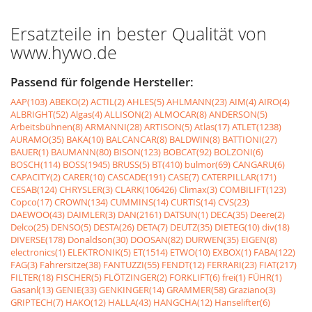
Ersatzteile in bester Qualität von
www.hywo.de
Passend für folgende Hersteller:
AAP(103)
ABEKO(2)
ACTIL(2)
AHLES(5)
AHLMANN(23)
AIM(4)
AIRO(4)
ALBRIGHT(52)
Algas(4)
ALLISON(2)
ALMOCAR(8)
ANDERSON(5)
Arbeitsbühnen(8)
ARMANNI(28)
ARTISON(5)
Atlas(17)
ATLET(1238)
AURAMO(35)
BAKA(10)
BALCANCAR(8)
BALDWIN(8)
BATTIONI(27)
BAUER(1)
BAUMANN(80)
BISON(123)
BOBCAT(92)
BOLZONI(6)
BOSCH(114)
BOSS(1945)
BRUSS(5)
BT(410)
bulmor(69)
CANGARU(6)
CAPACITY(2)
CARER(10)
CASCADE(191)
CASE(7)
CATERPILLAR(171)
CESAB(124)
CHRYSLER(3)
CLARK(106426)
Climax(3)
COMBILIFT(123)
Copco(17)
CROWN(134)
CUMMINS(14)
CURTIS(14)
CVS(23)
DAEWOO(43)
DAIMLER(3)
DAN(2161)
DATSUN(1)
DECA(35)
Deere(2)
Delco(25)
DENSO(5)
DESTA(26)
DETA(7)
DEUTZ(35)
DIETEG(10)
div(18)
DIVERSE(178)
Donaldson(30)
DOOSAN(82)
DURWEN(35)
EIGEN(8)
electronics(1)
ELEKTRONIK(5)
ET(1514)
ETWO(10)
EXBOX(1)
FABA(122)
FAG(3)
Fahrersitze(38)
FANTUZZI(55)
FENDT(12)
FERRARI(23)
FIAT(217)
FILTER(18)
FISCHER(5)
FLÖTZINGER(2)
FORKLIFT(6)
frei(1)
FÜHR(1)
Gasanl(13)
GENIE(33)
GENKINGER(14)
GRAMMER(58)
Graziano(3)
GRIPTECH(7)
HAKO(12)
HALLA(43)
HANGCHA(12)
Hanselifter(6)