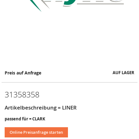
Springe
Preis auf Anfrage
AUF LAGER
zum
Anfang
der
31358358
Bildergalerie
Artikelbeschreibung = LINER
passend für = CLARK
Online Preisanfrage starten