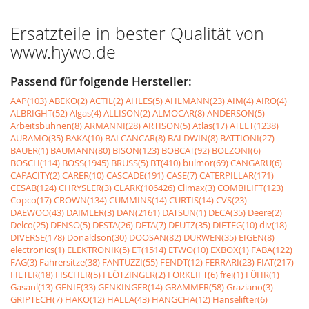
Ersatzteile in bester Qualität von
www.hywo.de
Passend für folgende Hersteller:
AAP(103)
ABEKO(2)
ACTIL(2)
AHLES(5)
AHLMANN(23)
AIM(4)
AIRO(4)
ALBRIGHT(52)
Algas(4)
ALLISON(2)
ALMOCAR(8)
ANDERSON(5)
Arbeitsbühnen(8)
ARMANNI(28)
ARTISON(5)
Atlas(17)
ATLET(1238)
AURAMO(35)
BAKA(10)
BALCANCAR(8)
BALDWIN(8)
BATTIONI(27)
BAUER(1)
BAUMANN(80)
BISON(123)
BOBCAT(92)
BOLZONI(6)
BOSCH(114)
BOSS(1945)
BRUSS(5)
BT(410)
bulmor(69)
CANGARU(6)
CAPACITY(2)
CARER(10)
CASCADE(191)
CASE(7)
CATERPILLAR(171)
CESAB(124)
CHRYSLER(3)
CLARK(106426)
Climax(3)
COMBILIFT(123)
Copco(17)
CROWN(134)
CUMMINS(14)
CURTIS(14)
CVS(23)
DAEWOO(43)
DAIMLER(3)
DAN(2161)
DATSUN(1)
DECA(35)
Deere(2)
Delco(25)
DENSO(5)
DESTA(26)
DETA(7)
DEUTZ(35)
DIETEG(10)
div(18)
DIVERSE(178)
Donaldson(30)
DOOSAN(82)
DURWEN(35)
EIGEN(8)
electronics(1)
ELEKTRONIK(5)
ET(1514)
ETWO(10)
EXBOX(1)
FABA(122)
FAG(3)
Fahrersitze(38)
FANTUZZI(55)
FENDT(12)
FERRARI(23)
FIAT(217)
FILTER(18)
FISCHER(5)
FLÖTZINGER(2)
FORKLIFT(6)
frei(1)
FÜHR(1)
Gasanl(13)
GENIE(33)
GENKINGER(14)
GRAMMER(58)
Graziano(3)
GRIPTECH(7)
HAKO(12)
HALLA(43)
HANGCHA(12)
Hanselifter(6)