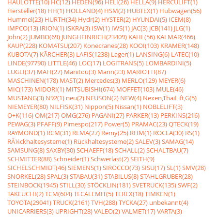
HAULOTTE(10)
HC(12)
HEDEN(96)
HELI(26)
HELLA(9)
HERCULIFT(1)
Hersteller(18)
HH(1)
HOLLAND(4)
HSM(2)
HUBTEX(1)
Hubwagen(56)
Hummel(23)
HURTH(34)
Hydr(2)
HYSTER(2)
HYUNDAI(5)
ICEM(8)
IMPCO(13)
IRION(1)
ISKRA(3)
ISW(1)
IWS(1)
JAC(3)
JCB(141)
JLG(1)
John(2)
JUMBO(69)
JUNGHEINRICH(23409)
KAHL(56)
KALMAR(466)
KAUP(228)
KOMATSU(207)
Konecranes(28)
KOOI(103)
KRAMER(148)
KUBOTA(7)
KÃRCHER(3)
LAFIS(1238)
Lager(1)
LANSING(6)
LATEC(10)
LINDE(97790)
LITTLE(46)
LOC(17)
LOGITRANS(5)
LOMBARDINI(5)
LUGLI(37)
MAFI(27)
Manitou(3)
Mann(23)
MARIOTTI(87)
MASCHINEN(178)
MAST(2)
Mercedes(3)
MERLO(129)
MEYER(6)
MIC(173)
MIDORI(1)
MITSUBISHI(674)
MOFFET(103)
MULE(46)
MUSTANG(3)
N92(1)
neu(2)
NEUSON(2)
NEW(4)
Nexen,ThaiLift,G(5)
NIEMEYER(80)
NILFISK(31)
Nippon(5)
Nissan(1)
NOBLELIFT(3)
O+K(116)
OM(217)
OMG(276)
PAGANI(27)
PARKER(13)
PERKINS(216)
PEWAG(3)
PFAFF(9)
Pimespo(217)
Power(5)
PRAMAC(23)
QTECK(19)
RAYMOND(1)
RCM(31)
REMA(27)
Remy(25)
RHM(1)
ROCLA(30)
RS(1)
RÃ¼ckhaltesysteme(1)
Rückhaltesysteme(2)
SALEV(3)
SAMAG(14)
SAMSUNG(8)
SAXBY(30)
SCHAEFF(18)
SCHALL(2)
SCHALTBAU(7)
SCHMITTER(88)
Schneider(1)
Schwerlast(2)
SEITH(9)
SICHELSCHMIDT(46)
SIEMENS(1)
SIROCCO(73)
SISU(17)
SL(1)
SMV(28)
SNORKEL(28)
SPAL(3)
STABAU(31)
STABILUS(8)
STAHLGRUBER(28)
STEINBOCK(1945)
STILL(30)
STÖCKLIN(181)
SVETRUCK(135)
SWF(2)
TAKEUCHI(2)
TCM(604)
TECALEMIT(5)
TEREX(18)
TIMKEN(1)
TOYOTA(29041)
TRUCK(2161)
TVH(288)
TYCKA(27)
unbekannt(4)
UNICARRIERS(3)
UPRIGHT(28)
VALEO(2)
VALMET(17)
VARTA(3)