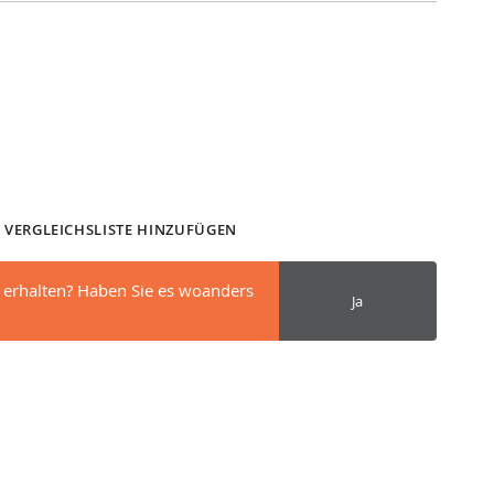
 VERGLEICHSLISTE HINZUFÜGEN
 erhalten? Haben Sie es woanders
Ja