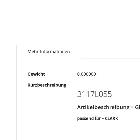
Springe
zum
Anfang
Mehr Informationen
der
Bildergalerie
Mehr
Gewicht
0.000000
Informationen
Kurzbeschreibung
3117L055
Artikelbeschreibung = 
passend für = CLARK