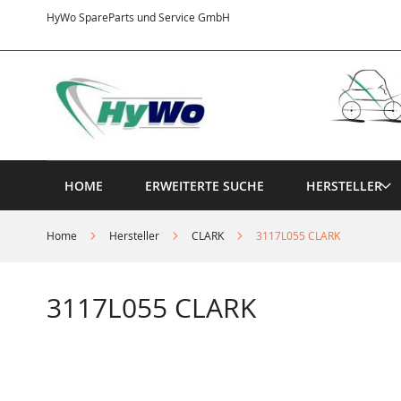
Direkt
HyWo SpareParts und Service GmbH
zum
Inhalt
HOME
ERWEITERTE SUCHE
HERSTELLER
Home
Hersteller
CLARK
3117L055 CLARK
3117L055 CLARK
Springe
zum
Ende