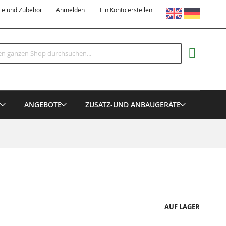
SPRACHE
ile und Zubehör
Anmelden
Ein Konto erstellen
Suche
MEIN EI
E
ANGEBOTE
ZUSATZ-UND ANBAUGERÄTE
AUF LAGER