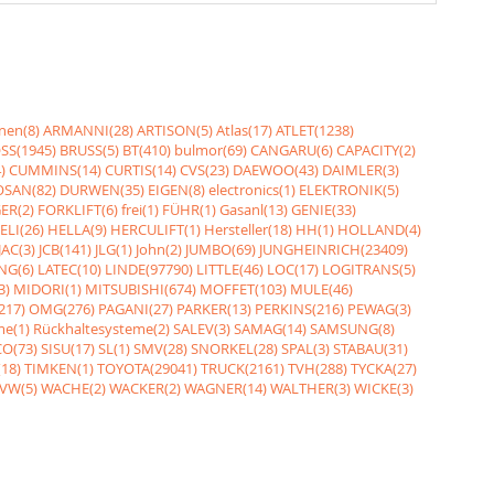
nen(8)
ARMANNI(28)
ARTISON(5)
Atlas(17)
ATLET(1238)
SS(1945)
BRUSS(5)
BT(410)
bulmor(69)
CANGARU(6)
CAPACITY(2)
)
CUMMINS(14)
CURTIS(14)
CVS(23)
DAEWOO(43)
DAIMLER(3)
SAN(82)
DURWEN(35)
EIGEN(8)
electronics(1)
ELEKTRONIK(5)
ER(2)
FORKLIFT(6)
frei(1)
FÜHR(1)
Gasanl(13)
GENIE(33)
ELI(26)
HELLA(9)
HERCULIFT(1)
Hersteller(18)
HH(1)
HOLLAND(4)
JAC(3)
JCB(141)
JLG(1)
John(2)
JUMBO(69)
JUNGHEINRICH(23409)
NG(6)
LATEC(10)
LINDE(97790)
LITTLE(46)
LOC(17)
LOGITRANS(5)
3)
MIDORI(1)
MITSUBISHI(674)
MOFFET(103)
MULE(46)
217)
OMG(276)
PAGANI(27)
PARKER(13)
PERKINS(216)
PEWAG(3)
me(1)
Rückhaltesysteme(2)
SALEV(3)
SAMAG(14)
SAMSUNG(8)
O(73)
SISU(17)
SL(1)
SMV(28)
SNORKEL(28)
SPAL(3)
STABAU(31)
18)
TIMKEN(1)
TOYOTA(29041)
TRUCK(2161)
TVH(288)
TYCKA(27)
VW(5)
WACHE(2)
WACKER(2)
WAGNER(14)
WALTHER(3)
WICKE(3)