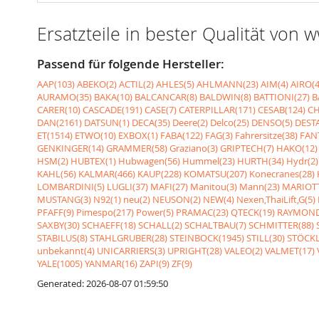
Ersatzteile in bester Qualität von
Passend für folgende Hersteller:
AAP(103)
ABEKO(2)
ACTIL(2)
AHLES(5)
AHLMANN(23)
AIM(4)
AIRO(4
AURAMO(35)
BAKA(10)
BALCANCAR(8)
BALDWIN(8)
BATTIONI(27)
B
CARER(10)
CASCADE(191)
CASE(7)
CATERPILLAR(171)
CESAB(124)
CH
DAN(2161)
DATSUN(1)
DECA(35)
Deere(2)
Delco(25)
DENSO(5)
DESTA
ET(1514)
ETWO(10)
EXBOX(1)
FABA(122)
FAG(3)
Fahrersitze(38)
FANT
GENKINGER(14)
GRAMMER(58)
Graziano(3)
GRIPTECH(7)
HAKO(12)
HSM(2)
HUBTEX(1)
Hubwagen(56)
Hummel(23)
HURTH(34)
Hydr(2)
KAHL(56)
KALMAR(466)
KAUP(228)
KOMATSU(207)
Konecranes(28)
LOMBARDINI(5)
LUGLI(37)
MAFI(27)
Manitou(3)
Mann(23)
MARIOTT
MUSTANG(3)
N92(1)
neu(2)
NEUSON(2)
NEW(4)
Nexen,ThaiLift,G(5)
PFAFF(9)
Pimespo(217)
Power(5)
PRAMAC(23)
QTECK(19)
RAYMOND
SAXBY(30)
SCHAEFF(18)
SCHALL(2)
SCHALTBAU(7)
SCHMITTER(88)
STABILUS(8)
STAHLGRUBER(28)
STEINBOCK(1945)
STILL(30)
STÖCKL
unbekannt(4)
UNICARRIERS(3)
UPRIGHT(28)
VALEO(2)
VALMET(17)
YALE(1005)
YANMAR(16)
ZAPI(9)
ZF(9)
Generated: 2026-08-07 01:59:50