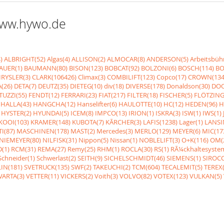
 www.hywo.de
)
ALBRIGHT(52)
Algas(4)
ALLISON(2)
ALMOCAR(8)
ANDERSON(5)
Arbeitsbüh
AUER(1)
BAUMANN(80)
BISON(123)
BOBCAT(92)
BOLZONI(6)
BOSCH(114)
BO
RYSLER(3)
CLARK(106426)
Climax(3)
COMBILIFT(123)
Copco(17)
CROWN(134
(26)
DETA(7)
DEUTZ(35)
DIETEG(10)
div(18)
DIVERSE(178)
Donaldson(30)
DOO
UZZI(55)
FENDT(12)
FERRARI(23)
FIAT(217)
FILTER(18)
FISCHER(5)
FLÖTZING
HALLA(43)
HANGCHA(12)
Hanselifter(6)
HAULOTTE(10)
HC(12)
HEDEN(96)
H
HYSTER(2)
HYUNDAI(5)
ICEM(8)
IMPCO(13)
IRION(1)
ISKRA(3)
ISW(1)
IWS(1)
KOOI(103)
KRAMER(148)
KUBOTA(7)
KÃRCHER(3)
LAFIS(1238)
Lager(1)
LANSI
I(87)
MASCHINEN(178)
MAST(2)
Mercedes(3)
MERLO(129)
MEYER(6)
MIC(17
NIEMEYER(80)
NILFISK(31)
Nippon(5)
Nissan(1)
NOBLELIFT(3)
O+K(116)
OM(
(1)
RCM(31)
REMA(27)
Remy(25)
RHM(1)
ROCLA(30)
RS(1)
RÃ¼ckhaltesyste
Schneider(1)
Schwerlast(2)
SEITH(9)
SICHELSCHMIDT(46)
SIEMENS(1)
SIROCC
IN(181)
SVETRUCK(135)
SWF(2)
TAKEUCHI(2)
TCM(604)
TECALEMIT(5)
TEREX(
VARTA(3)
VETTER(11)
VICKERS(2)
Voith(3)
VOLVO(82)
VOTEX(123)
VULKAN(5)