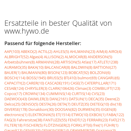
Ersatzteile in bester Qualität von
www.hywo.de
Passend für folgende Hersteller:
AAP(103)
ABEKO(2)
ACTIL(2)
AHLES(5)
AHLMANN(23)
AIM(4)
AIRO(4)
ALBRIGHT(52)
Algas(4)
ALLISON(2)
ALMOCAR(8)
ANDERSON(5)
Arbeitsbühnen(8)
ARMANNI(28)
ARTISON(5)
Atlas(17)
ATLET(1238)
AURAMO(35)
BAKA(10)
BALCANCAR(8)
BALDWIN(8)
BATTIONI(27)
BAUER(1)
BAUMANN(80)
BISON(123)
BOBCAT(92)
BOLZONI(6)
BOSCH(114)
BOSS(1945)
BRUSS(5)
BT(410)
bulmor(69)
CANGARU(6)
CAPACITY(2)
CARER(10)
CASCADE(191)
CASE(7)
CATERPILLAR(171)
CESAB(124)
CHRYSLER(3)
CLARK(106426)
Climax(3)
COMBILIFT(123)
Copco(17)
CROWN(134)
CUMMINS(14)
CURTIS(14)
CVS(23)
DAEWOO(43)
DAIMLER(3)
DAN(2161)
DATSUN(1)
DECA(35)
Deere(2)
Delco(25)
DENSO(5)
DESTA(26)
DETA(7)
DEUTZ(35)
DIETEG(10)
div(18)
DIVERSE(178)
Donaldson(30)
DOOSAN(82)
DURWEN(35)
EIGEN(8)
electronics(1)
ELEKTRONIK(5)
ET(1514)
ETWO(10)
EXBOX(1)
FABA(122)
FAG(3)
Fahrersitze(38)
FANTUZZI(55)
FENDT(12)
FERRARI(23)
FIAT(217)
FILTER(18)
FISCHER(5)
FLÖTZINGER(2)
FORKLIFT(6)
frei(1)
FÜHR(1)
Gasanl(13)
GENIE(33)
GENKINGER(14)
GRAMMER(58)
Graziano(3)