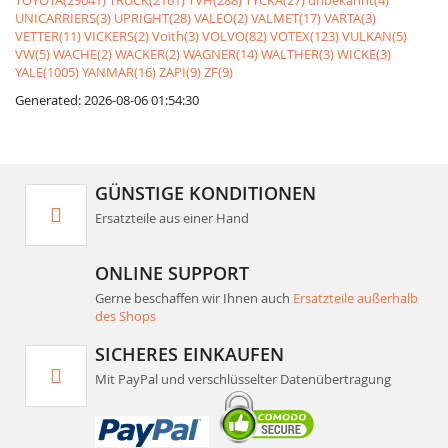
TOYOTA(29041)
TRUCK(2161)
TVH(288)
TYCKA(27)
unbekannt(4)
UNICARRIERS(3)
UPRIGHT(28)
VALEO(2)
VALMET(17)
VARTA(3)
VETTER(11)
VICKERS(2)
Voith(3)
VOLVO(82)
VOTEX(123)
VULKAN(5)
VW(5)
WACHE(2)
WACKER(2)
WAGNER(14)
WALTHER(3)
WICKE(3)
YALE(1005)
YANMAR(16)
ZAPI(9)
ZF(9)
Generated: 2026-08-06 01:54:30
GÜNSTIGE KONDITIONEN
Ersatzteile aus einer Hand
ONLINE SUPPORT
Gerne beschaffen wir Ihnen auch
Ersatzteile außerhalb
des Shops
SICHERES EINKAUFEN
Mit PayPal und verschlüsselter Datenübertragung