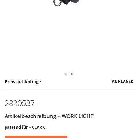
Springe
Preis auf Anfrage
AUF LAGER
zum
Anfang
der
2820537
Bildergalerie
Artikelbeschreibung = WORK LIGHT
passend für = CLARK