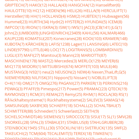
GRIPTECH(7)
HAKO(12)
HALLA(43)
HANGCHA(12)
Hanselifter(6)
HAULOTTE(10)
HC(12)
HEDEN(96)
HELI(26)
HELLA(9)
HERCULIFT(1)
Hersteller(18)
HH(1)
HOLLAND(4)
HSM(2)
HUBTEX(1)
Hubwagen(56)
Hummel(23)
HURTH(34)
Hydr(2)
HYSTER(2)
HYUNDAI(5)
ICEM(8)
IMPCO(13)
IRION(1)
ISKRA(3)
ISW(1)
IWS(1)
JAC(3)
JCB(141)
JLG(1)
John(2)
JUMBO(69)
JUNGHEINRICH(23409)
KAHL(56)
KALMAR(466)
KAUP(228)
KOMATSU(207)
Konecranes(28)
KOOI(103)
KRAMER(148)
KUBOTA(7)
KÃRCHER(3)
LAFIS(1238)
Lager(1)
LANSING(6)
LATEC(10)
LINDE(97790)
LITTLE(46)
LOC(17)
LOGITRANS(5)
LOMBARDINI(5)
LUGLI(37)
MAFI(27)
Manitou(3)
Mann(23)
MARIOTTI(87)
MASCHINEN(178)
MAST(2)
Mercedes(3)
MERLO(129)
MEYER(6)
MIC(173)
MIDORI(1)
MITSUBISHI(674)
MOFFET(103)
MULE(46)
MUSTANG(3)
N92(1)
neu(2)
NEUSON(2)
NEW(4)
Nexen,ThaiLift,G(5)
NIEMEYER(80)
NILFISK(31)
Nippon(5)
Nissan(1)
NOBLELIFT(3)
O+K(116)
OM(217)
OMG(276)
PAGANI(27)
PARKER(13)
PERKINS(216)
PEWAG(3)
PFAFF(9)
Pimespo(217)
Power(5)
PRAMAC(23)
QTECK(19)
RAYMOND(1)
RCM(31)
REMA(27)
Remy(25)
RHM(1)
ROCLA(30)
RS(1)
RÃ¼ckhaltesysteme(1)
Rückhaltesysteme(2)
SALEV(3)
SAMAG(14)
SAMSUNG(8)
SAXBY(30)
SCHAEFF(18)
SCHALL(2)
SCHALTBAU(7)
SCHMITTER(88)
Schneider(1)
Schwerlast(2)
SEITH(9)
SICHELSCHMIDT(46)
SIEMENS(1)
SIROCCO(73)
SISU(17)
SL(1)
SMV(28)
SNORKEL(28)
SPAL(3)
STABAU(31)
STABILUS(8)
STAHLGRUBER(28)
STEINBOCK(1945)
STILL(30)
STÖCKLIN(181)
SVETRUCK(135)
SWF(2)
TAKEUCHI(2)
TCM(604)
TECALEMIT(5)
TEREX(18)
TIMKEN(1)