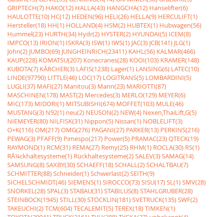
GRIPTECH(7)
HAKO(12)
HALLA(43)
HANGCHA(12)
Hanselifter(6)
HAULOTTE(10)
HC(12)
HEDEN(96)
HELI(26)
HELLA(9)
HERCULIFT(1)
Hersteller(18)
HH(1)
HOLLAND(4)
HSM(2)
HUBTEX(1)
Hubwagen(56)
Hummel(23)
HURTH(34)
Hydr(2)
HYSTER(2)
HYUNDAI(5)
ICEM(8)
IMPCO(13)
IRION(1)
ISKRA(3)
ISW(1)
IWS(1)
JAC(3)
JCB(141)
JLG(1)
John(2)
JUMBO(69)
JUNGHEINRICH(23411)
KAHL(56)
KALMAR(466)
KAUP(228)
KOMATSU(207)
Konecranes(28)
KOOI(103)
KRAMER(148)
KUBOTA(7)
KÃRCHER(3)
LAFIS(1238)
Lager(1)
LANSING(6)
LATEC(10)
LINDE(97790)
LITTLE(46)
LOC(17)
LOGITRANS(5)
LOMBARDINI(5)
LUGLI(37)
MAFI(27)
Manitou(3)
Mann(23)
MARIOTTI(87)
MASCHINEN(178)
MAST(2)
Mercedes(3)
MERLO(129)
MEYER(6)
MIC(173)
MIDORI(1)
MITSUBISHI(674)
MOFFET(103)
MULE(46)
MUSTANG(3)
N92(1)
neu(2)
NEUSON(2)
NEW(4)
Nexen,ThaiLift,G(5)
NIEMEYER(80)
NILFISK(31)
Nippon(5)
Nissan(1)
NOBLELIFT(3)
O+K(116)
OM(217)
OMG(276)
PAGANI(27)
PARKER(13)
PERKINS(216)
PEWAG(3)
PFAFF(9)
Pimespo(217)
Power(5)
PRAMAC(23)
QTECK(19)
RAYMOND(1)
RCM(31)
REMA(27)
Remy(25)
RHM(1)
ROCLA(30)
RS(1)
RÃ¼ckhaltesysteme(1)
Rückhaltesysteme(2)
SALEV(3)
SAMAG(14)
SAMSUNG(8)
SAXBY(30)
SCHAEFF(18)
SCHALL(2)
SCHALTBAU(7)
SCHMITTER(88)
Schneider(1)
Schwerlast(2)
SEITH(9)
SICHELSCHMIDT(46)
SIEMENS(1)
SIROCCO(73)
SISU(17)
SL(1)
SMV(28)
SNORKEL(28)
SPAL(3)
STABAU(31)
STABILUS(8)
STAHLGRUBER(28)
STEINBOCK(1945)
STILL(30)
STÖCKLIN(181)
SVETRUCK(135)
SWF(2)
TAKEUCHI(2)
TCM(604)
TECALEMIT(5)
TEREX(18)
TIMKEN(1)