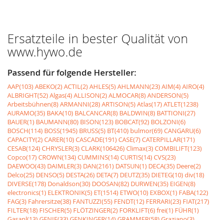
Ersatzteile in bester Qualität von
www.hywo.de
Passend für folgende Hersteller:
AAP(103)
ABEKO(2)
ACTIL(2)
AHLES(5)
AHLMANN(23)
AIM(4)
AIRO(4)
ALBRIGHT(52)
Algas(4)
ALLISON(2)
ALMOCAR(8)
ANDERSON(5)
Arbeitsbühnen(8)
ARMANNI(28)
ARTISON(5)
Atlas(17)
ATLET(1238)
AURAMO(35)
BAKA(10)
BALCANCAR(8)
BALDWIN(8)
BATTIONI(27)
BAUER(1)
BAUMANN(80)
BISON(123)
BOBCAT(92)
BOLZONI(6)
BOSCH(114)
BOSS(1945)
BRUSS(5)
BT(410)
bulmor(69)
CANGARU(6)
CAPACITY(2)
CARER(10)
CASCADE(191)
CASE(7)
CATERPILLAR(171)
CESAB(124)
CHRYSLER(3)
CLARK(106426)
Climax(3)
COMBILIFT(123)
Copco(17)
CROWN(134)
CUMMINS(14)
CURTIS(14)
CVS(23)
DAEWOO(43)
DAIMLER(3)
DAN(2161)
DATSUN(1)
DECA(35)
Deere(2)
Delco(25)
DENSO(5)
DESTA(26)
DETA(7)
DEUTZ(35)
DIETEG(10)
div(18)
DIVERSE(178)
Donaldson(30)
DOOSAN(82)
DURWEN(35)
EIGEN(8)
electronics(1)
ELEKTRONIK(5)
ET(1514)
ETWO(10)
EXBOX(1)
FABA(122)
FAG(3)
Fahrersitze(38)
FANTUZZI(55)
FENDT(12)
FERRARI(23)
FIAT(217)
FILTER(18)
FISCHER(5)
FLÖTZINGER(2)
FORKLIFT(6)
frei(1)
FÜHR(1)
Gasanl(13)
GENIE(33)
GENKINGER(14)
GRAMMER(58)
Graziano(3)