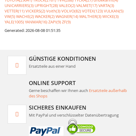
TOYOTA(29041)
TRUCK(2161)
TVH(288)
TYCKA(27)
unbekannt(4)
UNICARRIERS(3)
UPRIGHT(28)
VALEO(2)
VALMET(17)
VARTA(3)
VETTER(11)
VICKERS(2)
Voith(3)
VOLVO(82)
VOTEX(123)
VULKAN(5)
VW(5)
WACHE(2)
WACKER(2)
WAGNER(14)
WALTHER(3)
WICKE(3)
YALE(1005)
YANMAR(16)
ZAPI(9)
ZF(9)
Generated: 2026-08-08 01:51:35
GÜNSTIGE KONDITIONEN
Ersatzteile aus einer Hand
ONLINE SUPPORT
Gerne beschaffen wir Ihnen auch
Ersatzteile außerhalb
des Shops
SICHERES EINKAUFEN
Mit PayPal und verschlüsselter Datenübertragung