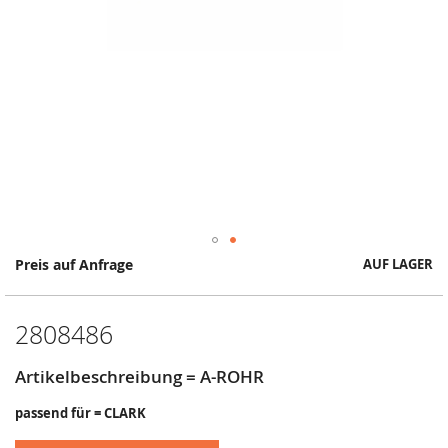
Springe
Preis auf Anfrage
AUF LAGER
zum
Anfang
der
2808486
Bildergalerie
Artikelbeschreibung = A-ROHR
passend für = CLARK