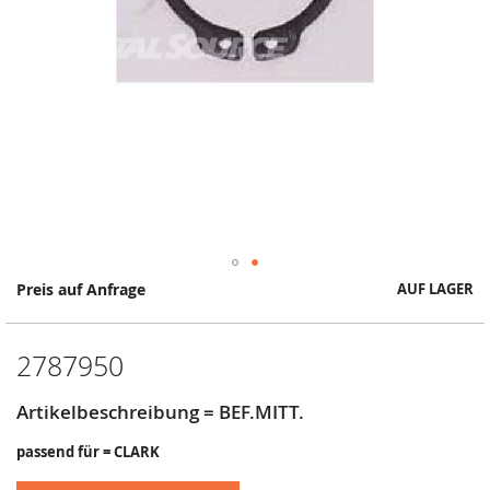
Springe
Preis auf Anfrage
AUF LAGER
zum
Anfang
der
2787950
Bildergalerie
Artikelbeschreibung = BEF.MITT.
passend für = CLARK