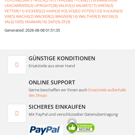
TOYOTA(29041)
TRUCK(2161)
TVH(288)
TYCKA(27)
unbekannt(4)
UNICARRIERS(3)
UPRIGHT(28)
VALEO(2)
VALMET(17)
VARTA(3)
VETTER(11)
VICKERS(2)
Voith(3)
VOLVO(82)
VOTEX(123)
VULKAN(5)
VW(5)
WACHE(2)
WACKER(2)
WAGNER(14)
WALTHER(3)
WICKE(3)
YALE(1005)
YANMAR(16)
ZAPI(9)
ZF(9)
Generated: 2026-08-08 01:51:35
GÜNSTIGE KONDITIONEN
Ersatzteile aus einer Hand
ONLINE SUPPORT
Gerne beschaffen wir Ihnen auch
Ersatzteile außerhalb
des Shops
SICHERES EINKAUFEN
Mit PayPal und verschlüsselter Datenübertragung