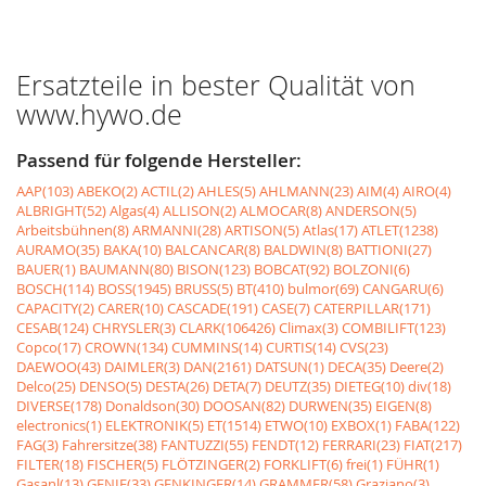
Ersatzteile in bester Qualität von
www.hywo.de
Passend für folgende Hersteller:
AAP(103)
ABEKO(2)
ACTIL(2)
AHLES(5)
AHLMANN(23)
AIM(4)
AIRO(4)
ALBRIGHT(52)
Algas(4)
ALLISON(2)
ALMOCAR(8)
ANDERSON(5)
Arbeitsbühnen(8)
ARMANNI(28)
ARTISON(5)
Atlas(17)
ATLET(1238)
AURAMO(35)
BAKA(10)
BALCANCAR(8)
BALDWIN(8)
BATTIONI(27)
BAUER(1)
BAUMANN(80)
BISON(123)
BOBCAT(92)
BOLZONI(6)
BOSCH(114)
BOSS(1945)
BRUSS(5)
BT(410)
bulmor(69)
CANGARU(6)
CAPACITY(2)
CARER(10)
CASCADE(191)
CASE(7)
CATERPILLAR(171)
CESAB(124)
CHRYSLER(3)
CLARK(106426)
Climax(3)
COMBILIFT(123)
Copco(17)
CROWN(134)
CUMMINS(14)
CURTIS(14)
CVS(23)
DAEWOO(43)
DAIMLER(3)
DAN(2161)
DATSUN(1)
DECA(35)
Deere(2)
Delco(25)
DENSO(5)
DESTA(26)
DETA(7)
DEUTZ(35)
DIETEG(10)
div(18)
DIVERSE(178)
Donaldson(30)
DOOSAN(82)
DURWEN(35)
EIGEN(8)
electronics(1)
ELEKTRONIK(5)
ET(1514)
ETWO(10)
EXBOX(1)
FABA(122)
FAG(3)
Fahrersitze(38)
FANTUZZI(55)
FENDT(12)
FERRARI(23)
FIAT(217)
FILTER(18)
FISCHER(5)
FLÖTZINGER(2)
FORKLIFT(6)
frei(1)
FÜHR(1)
Gasanl(13)
GENIE(33)
GENKINGER(14)
GRAMMER(58)
Graziano(3)