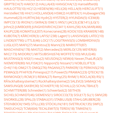
GRIPTECH(7)
HAKO(12)
HALLA(43)
HANGCHA(12)
Hanselifter(6)
HAULOTTE(10)
HC(12)
HEDEN(96)
HELI(26)
HELLA(9)
HERCULIFT(1)
Hersteller(18)
HH(1)
HOLLAND(4)
HSM(2)
HUBTEX(1)
Hubwagen(56)
Hummel(23)
HURTH(34)
Hydr(2)
HYSTER(2)
HYUNDAI(5)
ICEM(8)
IMPCO(13)
IRION(1)
ISKRA(3)
ISW(1)
IWS(1)
JAC(3)
JCB(141)
JLG(1)
John(2)
JUMBO(69)
JUNGHEINRICH(23411)
KAHL(56)
KALMAR(466)
KAUP(228)
KOMATSU(207)
Konecranes(28)
KOOI(103)
KRAMER(148)
KUBOTA(7)
KÃRCHER(3)
LAFIS(1238)
Lager(1)
LANSING(6)
LATEC(10)
LINDE(97790)
LITTLE(46)
LOC(17)
LOGITRANS(5)
LOMBARDINI(5)
LUGLI(37)
MAFI(27)
Manitou(3)
Mann(23)
MARIOTTI(87)
MASCHINEN(178)
MAST(2)
Mercedes(3)
MERLO(129)
MEYER(6)
MIC(173)
MIDORI(1)
MITSUBISHI(674)
MOFFET(103)
MULE(46)
MUSTANG(3)
N92(1)
neu(2)
NEUSON(2)
NEW(4)
Nexen,ThaiLift,G(5)
NIEMEYER(80)
NILFISK(31)
Nippon(5)
Nissan(1)
NOBLELIFT(3)
O+K(116)
OM(217)
OMG(276)
PAGANI(27)
PARKER(13)
PERKINS(216)
PEWAG(3)
PFAFF(9)
Pimespo(217)
Power(5)
PRAMAC(23)
QTECK(19)
RAYMOND(1)
RCM(31)
REMA(27)
Remy(25)
RHM(1)
ROCLA(30)
RS(1)
RÃ¼ckhaltesysteme(1)
Rückhaltesysteme(2)
SALEV(3)
SAMAG(14)
SAMSUNG(8)
SAXBY(30)
SCHAEFF(18)
SCHALL(2)
SCHALTBAU(7)
SCHMITTER(88)
Schneider(1)
Schwerlast(2)
SEITH(9)
SICHELSCHMIDT(46)
SIEMENS(1)
SIROCCO(73)
SISU(17)
SL(1)
SMV(28)
SNORKEL(28)
SPAL(3)
STABAU(31)
STABILUS(8)
STAHLGRUBER(28)
STEINBOCK(1945)
STILL(30)
STÖCKLIN(181)
SVETRUCK(135)
SWF(2)
TAKEUCHI(2)
TCM(604)
TECALEMIT(5)
TEREX(18)
TIMKEN(1)