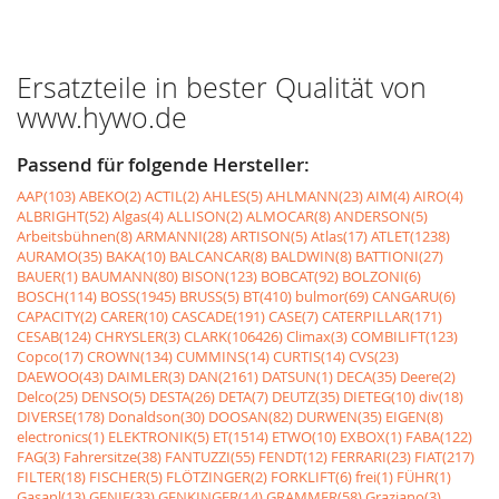
Ersatzteile in bester Qualität von
www.hywo.de
Passend für folgende Hersteller:
AAP(103)
ABEKO(2)
ACTIL(2)
AHLES(5)
AHLMANN(23)
AIM(4)
AIRO(4)
ALBRIGHT(52)
Algas(4)
ALLISON(2)
ALMOCAR(8)
ANDERSON(5)
Arbeitsbühnen(8)
ARMANNI(28)
ARTISON(5)
Atlas(17)
ATLET(1238)
AURAMO(35)
BAKA(10)
BALCANCAR(8)
BALDWIN(8)
BATTIONI(27)
BAUER(1)
BAUMANN(80)
BISON(123)
BOBCAT(92)
BOLZONI(6)
BOSCH(114)
BOSS(1945)
BRUSS(5)
BT(410)
bulmor(69)
CANGARU(6)
CAPACITY(2)
CARER(10)
CASCADE(191)
CASE(7)
CATERPILLAR(171)
CESAB(124)
CHRYSLER(3)
CLARK(106426)
Climax(3)
COMBILIFT(123)
Copco(17)
CROWN(134)
CUMMINS(14)
CURTIS(14)
CVS(23)
DAEWOO(43)
DAIMLER(3)
DAN(2161)
DATSUN(1)
DECA(35)
Deere(2)
Delco(25)
DENSO(5)
DESTA(26)
DETA(7)
DEUTZ(35)
DIETEG(10)
div(18)
DIVERSE(178)
Donaldson(30)
DOOSAN(82)
DURWEN(35)
EIGEN(8)
electronics(1)
ELEKTRONIK(5)
ET(1514)
ETWO(10)
EXBOX(1)
FABA(122)
FAG(3)
Fahrersitze(38)
FANTUZZI(55)
FENDT(12)
FERRARI(23)
FIAT(217)
FILTER(18)
FISCHER(5)
FLÖTZINGER(2)
FORKLIFT(6)
frei(1)
FÜHR(1)
Gasanl(13)
GENIE(33)
GENKINGER(14)
GRAMMER(58)
Graziano(3)