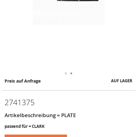
Springe
Preis auf Anfrage
AUF LAGER
zum
Anfang
der
2741375
Bildergalerie
Artikelbeschreibung = PLATE
passend für = CLARK