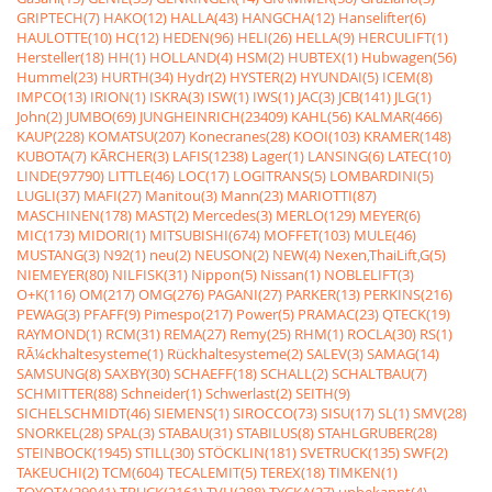
GRIPTECH(7)
HAKO(12)
HALLA(43)
HANGCHA(12)
Hanselifter(6)
HAULOTTE(10)
HC(12)
HEDEN(96)
HELI(26)
HELLA(9)
HERCULIFT(1)
Hersteller(18)
HH(1)
HOLLAND(4)
HSM(2)
HUBTEX(1)
Hubwagen(56)
Hummel(23)
HURTH(34)
Hydr(2)
HYSTER(2)
HYUNDAI(5)
ICEM(8)
IMPCO(13)
IRION(1)
ISKRA(3)
ISW(1)
IWS(1)
JAC(3)
JCB(141)
JLG(1)
John(2)
JUMBO(69)
JUNGHEINRICH(23409)
KAHL(56)
KALMAR(466)
KAUP(228)
KOMATSU(207)
Konecranes(28)
KOOI(103)
KRAMER(148)
KUBOTA(7)
KÃRCHER(3)
LAFIS(1238)
Lager(1)
LANSING(6)
LATEC(10)
LINDE(97790)
LITTLE(46)
LOC(17)
LOGITRANS(5)
LOMBARDINI(5)
LUGLI(37)
MAFI(27)
Manitou(3)
Mann(23)
MARIOTTI(87)
MASCHINEN(178)
MAST(2)
Mercedes(3)
MERLO(129)
MEYER(6)
MIC(173)
MIDORI(1)
MITSUBISHI(674)
MOFFET(103)
MULE(46)
MUSTANG(3)
N92(1)
neu(2)
NEUSON(2)
NEW(4)
Nexen,ThaiLift,G(5)
NIEMEYER(80)
NILFISK(31)
Nippon(5)
Nissan(1)
NOBLELIFT(3)
O+K(116)
OM(217)
OMG(276)
PAGANI(27)
PARKER(13)
PERKINS(216)
PEWAG(3)
PFAFF(9)
Pimespo(217)
Power(5)
PRAMAC(23)
QTECK(19)
RAYMOND(1)
RCM(31)
REMA(27)
Remy(25)
RHM(1)
ROCLA(30)
RS(1)
RÃ¼ckhaltesysteme(1)
Rückhaltesysteme(2)
SALEV(3)
SAMAG(14)
SAMSUNG(8)
SAXBY(30)
SCHAEFF(18)
SCHALL(2)
SCHALTBAU(7)
SCHMITTER(88)
Schneider(1)
Schwerlast(2)
SEITH(9)
SICHELSCHMIDT(46)
SIEMENS(1)
SIROCCO(73)
SISU(17)
SL(1)
SMV(28)
SNORKEL(28)
SPAL(3)
STABAU(31)
STABILUS(8)
STAHLGRUBER(28)
STEINBOCK(1945)
STILL(30)
STÖCKLIN(181)
SVETRUCK(135)
SWF(2)
TAKEUCHI(2)
TCM(604)
TECALEMIT(5)
TEREX(18)
TIMKEN(1)