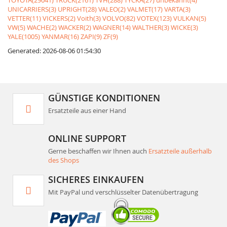
TOYOTA(29041)
TRUCK(2161)
TVH(288)
TYCKA(27)
unbekannt(4)
UNICARRIERS(3)
UPRIGHT(28)
VALEO(2)
VALMET(17)
VARTA(3)
VETTER(11)
VICKERS(2)
Voith(3)
VOLVO(82)
VOTEX(123)
VULKAN(5)
VW(5)
WACHE(2)
WACKER(2)
WAGNER(14)
WALTHER(3)
WICKE(3)
YALE(1005)
YANMAR(16)
ZAPI(9)
ZF(9)
Generated: 2026-08-06 01:54:30
GÜNSTIGE KONDITIONEN
Ersatzteile aus einer Hand
ONLINE SUPPORT
Gerne beschaffen wir Ihnen auch
Ersatzteile außerhalb
des Shops
SICHERES EINKAUFEN
Mit PayPal und verschlüsselter Datenübertragung