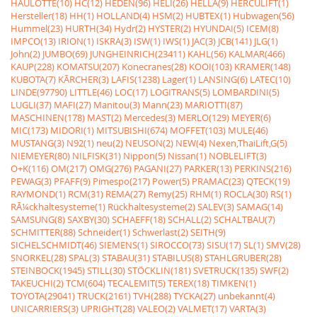
HAULOTTE(10)
HC(12)
HEDEN(96)
HELI(26)
HELLA(9)
HERCULIFT(1)
Hersteller(18)
HH(1)
HOLLAND(4)
HSM(2)
HUBTEX(1)
Hubwagen(56)
Hummel(23)
HURTH(34)
Hydr(2)
HYSTER(2)
HYUNDAI(5)
ICEM(8)
IMPCO(13)
IRION(1)
ISKRA(3)
ISW(1)
IWS(1)
JAC(3)
JCB(141)
JLG(1)
John(2)
JUMBO(69)
JUNGHEINRICH(23411)
KAHL(56)
KALMAR(466)
KAUP(228)
KOMATSU(207)
Konecranes(28)
KOOI(103)
KRAMER(148)
KUBOTA(7)
KÃRCHER(3)
LAFIS(1238)
Lager(1)
LANSING(6)
LATEC(10)
LINDE(97790)
LITTLE(46)
LOC(17)
LOGITRANS(5)
LOMBARDINI(5)
LUGLI(37)
MAFI(27)
Manitou(3)
Mann(23)
MARIOTTI(87)
MASCHINEN(178)
MAST(2)
Mercedes(3)
MERLO(129)
MEYER(6)
MIC(173)
MIDORI(1)
MITSUBISHI(674)
MOFFET(103)
MULE(46)
MUSTANG(3)
N92(1)
neu(2)
NEUSON(2)
NEW(4)
Nexen,ThaiLift,G(5)
NIEMEYER(80)
NILFISK(31)
Nippon(5)
Nissan(1)
NOBLELIFT(3)
O+K(116)
OM(217)
OMG(276)
PAGANI(27)
PARKER(13)
PERKINS(216)
PEWAG(3)
PFAFF(9)
Pimespo(217)
Power(5)
PRAMAC(23)
QTECK(19)
RAYMOND(1)
RCM(31)
REMA(27)
Remy(25)
RHM(1)
ROCLA(30)
RS(1)
RÃ¼ckhaltesysteme(1)
Rückhaltesysteme(2)
SALEV(3)
SAMAG(14)
SAMSUNG(8)
SAXBY(30)
SCHAEFF(18)
SCHALL(2)
SCHALTBAU(7)
SCHMITTER(88)
Schneider(1)
Schwerlast(2)
SEITH(9)
SICHELSCHMIDT(46)
SIEMENS(1)
SIROCCO(73)
SISU(17)
SL(1)
SMV(28)
SNORKEL(28)
SPAL(3)
STABAU(31)
STABILUS(8)
STAHLGRUBER(28)
STEINBOCK(1945)
STILL(30)
STÖCKLIN(181)
SVETRUCK(135)
SWF(2)
TAKEUCHI(2)
TCM(604)
TECALEMIT(5)
TEREX(18)
TIMKEN(1)
TOYOTA(29041)
TRUCK(2161)
TVH(288)
TYCKA(27)
unbekannt(4)
UNICARRIERS(3)
UPRIGHT(28)
VALEO(2)
VALMET(17)
VARTA(3)