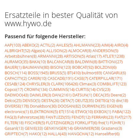
Ersatzteile in bester Qualität von
www.hywo.de
Passend für folgende Hersteller:
AAP(103)
ABEKO(2)
ACTIL(2)
AHLES(5)
AHLMANN(23)
AIM(4)
AIRO(4)
ALBRIGHT(52)
Algas(4)
ALLISON(2)
ALMOCAR(8)
ANDERSON(5)
Arbeitsbühnen(8)
ARMANNI(28)
ARTISON(5)
Atlas(17)
ATLET(1238)
AURAMO(35)
BAKA(10)
BALCANCAR(8)
BALDWIN(8)
BATTIONI(27)
BAUER(1)
BAUMANN(80)
BISON(123)
BOBCAT(92)
BOLZONI(6)
BOSCH(114)
BOSS(1945)
BRUSS(5)
BT(410)
bulmor(69)
CANGARU(6)
CAPACITY(2)
CARER(10)
CASCADE(191)
CASE(7)
CATERPILLAR(171)
CESAB(124)
CHRYSLER(3)
CLARK(106426)
Climax(3)
COMBILIFT(123)
Copco(17)
CROWN(134)
CUMMINS(14)
CURTIS(14)
CVS(23)
DAEWOO(43)
DAIMLER(3)
DAN(2161)
DATSUN(1)
DECA(35)
Deere(2)
Delco(25)
DENSO(5)
DESTA(26)
DETA(7)
DEUTZ(35)
DIETEG(10)
div(18)
DIVERSE(178)
Donaldson(30)
DOOSAN(82)
DURWEN(35)
EIGEN(8)
electronics(1)
ELEKTRONIK(5)
ET(1514)
ETWO(10)
EXBOX(1)
FABA(122)
FAG(3)
Fahrersitze(38)
FANTUZZI(55)
FENDT(12)
FERRARI(23)
FIAT(217)
FILTER(18)
FISCHER(5)
FLÖTZINGER(2)
FORKLIFT(6)
frei(1)
FÜHR(1)
Gasanl(13)
GENIE(33)
GENKINGER(14)
GRAMMER(58)
Graziano(3)
GRIPTECH(7)
HAKO(12)
HALLA(43)
HANGCHA(12)
Hanselifter(6)