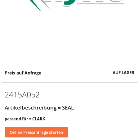
Springe
Preis auf Anfrage
AUF LAGER
zum
Anfang
der
2415A052
Bildergalerie
Artikelbeschreibung = SEAL
passend für = CLARK
Online Preisanfrage starten