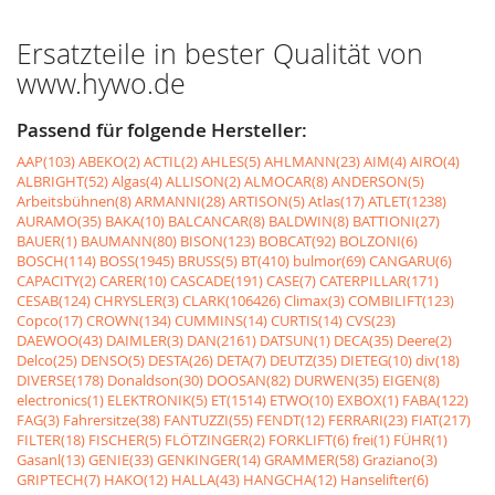
Ersatzteile in bester Qualität von
www.hywo.de
Passend für folgende Hersteller:
AAP(103)
ABEKO(2)
ACTIL(2)
AHLES(5)
AHLMANN(23)
AIM(4)
AIRO(4)
ALBRIGHT(52)
Algas(4)
ALLISON(2)
ALMOCAR(8)
ANDERSON(5)
Arbeitsbühnen(8)
ARMANNI(28)
ARTISON(5)
Atlas(17)
ATLET(1238)
AURAMO(35)
BAKA(10)
BALCANCAR(8)
BALDWIN(8)
BATTIONI(27)
BAUER(1)
BAUMANN(80)
BISON(123)
BOBCAT(92)
BOLZONI(6)
BOSCH(114)
BOSS(1945)
BRUSS(5)
BT(410)
bulmor(69)
CANGARU(6)
CAPACITY(2)
CARER(10)
CASCADE(191)
CASE(7)
CATERPILLAR(171)
CESAB(124)
CHRYSLER(3)
CLARK(106426)
Climax(3)
COMBILIFT(123)
Copco(17)
CROWN(134)
CUMMINS(14)
CURTIS(14)
CVS(23)
DAEWOO(43)
DAIMLER(3)
DAN(2161)
DATSUN(1)
DECA(35)
Deere(2)
Delco(25)
DENSO(5)
DESTA(26)
DETA(7)
DEUTZ(35)
DIETEG(10)
div(18)
DIVERSE(178)
Donaldson(30)
DOOSAN(82)
DURWEN(35)
EIGEN(8)
electronics(1)
ELEKTRONIK(5)
ET(1514)
ETWO(10)
EXBOX(1)
FABA(122)
FAG(3)
Fahrersitze(38)
FANTUZZI(55)
FENDT(12)
FERRARI(23)
FIAT(217)
FILTER(18)
FISCHER(5)
FLÖTZINGER(2)
FORKLIFT(6)
frei(1)
FÜHR(1)
Gasanl(13)
GENIE(33)
GENKINGER(14)
GRAMMER(58)
Graziano(3)
GRIPTECH(7)
HAKO(12)
HALLA(43)
HANGCHA(12)
Hanselifter(6)