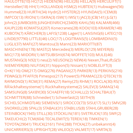
HAULOTTE(10)
HC(12)
HEDEN(96)
HELI(26)
HELLA(9)
HERCULIFT(1)
Hersteller(18)
HH(1)
HOLLAND(4)
HSM(2)
HUBTEX(1)
Hubwagen(56)
Hummel(23)
HURTH(34)
Hydr(2)
HYSTER(2)
HYUNDAI(5)
ICEM(8)
IMPCO(13)
IRION(1)
ISKRA(3)
ISW(1)
IWS(1)
JAC(3)
JCB(141)
JLG(1)
John(2)
JUMBO(69)
JUNGHEINRICH(23409)
KAHL(56)
KALMAR(466)
KAUP(228)
KOMATSU(207)
Konecranes(28)
KOOI(103)
KRAMER(148)
KUBOTA(7)
KÃRCHER(3)
LAFIS(1238)
Lager(1)
LANSING(6)
LATEC(10)
LINDE(97790)
LITTLE(46)
LOC(17)
LOGITRANS(5)
LOMBARDINI(5)
LUGLI(37)
MAFI(27)
Manitou(3)
Mann(23)
MARIOTTI(87)
MASCHINEN(178)
MAST(2)
Mercedes(3)
MERLO(129)
MEYER(6)
MIC(173)
MIDORI(1)
MITSUBISHI(674)
MOFFET(103)
MULE(46)
MUSTANG(3)
N92(1)
neu(2)
NEUSON(2)
NEW(4)
Nexen,ThaiLift,G(5)
NIEMEYER(80)
NILFISK(31)
Nippon(5)
Nissan(1)
NOBLELIFT(3)
O+K(116)
OM(217)
OMG(276)
PAGANI(27)
PARKER(13)
PERKINS(216)
PEWAG(3)
PFAFF(9)
Pimespo(217)
Power(5)
PRAMAC(23)
QTECK(19)
RAYMOND(1)
RCM(31)
REMA(27)
Remy(25)
RHM(1)
ROCLA(30)
RS(1)
RÃ¼ckhaltesysteme(1)
Rückhaltesysteme(2)
SALEV(3)
SAMAG(14)
SAMSUNG(8)
SAXBY(30)
SCHAEFF(18)
SCHALL(2)
SCHALTBAU(7)
SCHMITTER(88)
Schneider(1)
Schwerlast(2)
SEITH(9)
SICHELSCHMIDT(46)
SIEMENS(1)
SIROCCO(73)
SISU(17)
SL(1)
SMV(28)
SNORKEL(28)
SPAL(3)
STABAU(31)
STABILUS(8)
STAHLGRUBER(28)
STEINBOCK(1945)
STILL(30)
STÖCKLIN(181)
SVETRUCK(135)
SWF(2)
TAKEUCHI(2)
TCM(604)
TECALEMIT(5)
TEREX(18)
TIMKEN(1)
TOYOTA(29041)
TRUCK(2161)
TVH(288)
TYCKA(27)
unbekannt(4)
UNICARRIERS(3)
UPRIGHT(28)
VALEO(2)
VALMET(17)
VARTA(3)