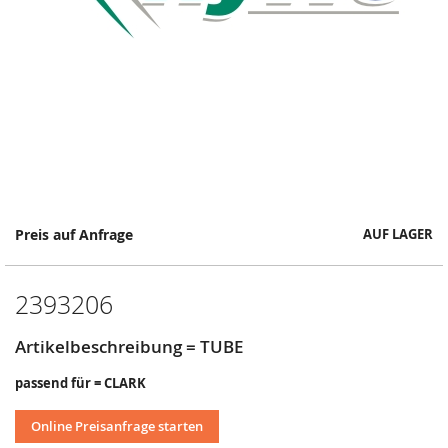
Springe
Preis auf Anfrage
AUF LAGER
zum
Anfang
der
2393206
Bildergalerie
Artikelbeschreibung = TUBE
passend für = CLARK
Online Preisanfrage starten