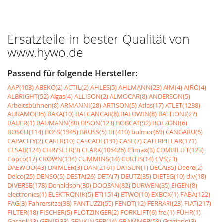
Ersatzteile in bester Qualität von
www.hywo.de
Passend für folgende Hersteller:
AAP(103)
ABEKO(2)
ACTIL(2)
AHLES(5)
AHLMANN(23)
AIM(4)
AIRO(4)
ALBRIGHT(52)
Algas(4)
ALLISON(2)
ALMOCAR(8)
ANDERSON(5)
Arbeitsbühnen(8)
ARMANNI(28)
ARTISON(5)
Atlas(17)
ATLET(1238)
AURAMO(35)
BAKA(10)
BALCANCAR(8)
BALDWIN(8)
BATTIONI(27)
BAUER(1)
BAUMANN(80)
BISON(123)
BOBCAT(92)
BOLZONI(6)
BOSCH(114)
BOSS(1945)
BRUSS(5)
BT(410)
bulmor(69)
CANGARU(6)
CAPACITY(2)
CARER(10)
CASCADE(191)
CASE(7)
CATERPILLAR(171)
CESAB(124)
CHRYSLER(3)
CLARK(106426)
Climax(3)
COMBILIFT(123)
Copco(17)
CROWN(134)
CUMMINS(14)
CURTIS(14)
CVS(23)
DAEWOO(43)
DAIMLER(3)
DAN(2161)
DATSUN(1)
DECA(35)
Deere(2)
Delco(25)
DENSO(5)
DESTA(26)
DETA(7)
DEUTZ(35)
DIETEG(10)
div(18)
DIVERSE(178)
Donaldson(30)
DOOSAN(82)
DURWEN(35)
EIGEN(8)
electronics(1)
ELEKTRONIK(5)
ET(1514)
ETWO(10)
EXBOX(1)
FABA(122)
FAG(3)
Fahrersitze(38)
FANTUZZI(55)
FENDT(12)
FERRARI(23)
FIAT(217)
FILTER(18)
FISCHER(5)
FLÖTZINGER(2)
FORKLIFT(6)
frei(1)
FÜHR(1)
Gasanl(13)
GENIE(33)
GENKINGER(14)
GRAMMER(58)
Graziano(3)