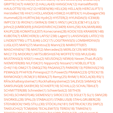
GRIPTECH(7)
HAKO(12)
HALLA(43)
HANGCHA(12)
Hanselifter(6)
HAULOTTE(10)
HC(12)
HEDEN(96)
HELI(26)
HELLA(9)
HERCULIFT(1)
Hersteller(18)
HH(1)
HOLLAND(4)
HSM(2)
HUBTEX(1)
Hubwagen(56)
Hummel(23)
HURTH(34)
Hydr(2)
HYSTER(2)
HYUNDAI(5)
ICEM(8)
IMPCO(13)
IRION(1)
ISKRA(3)
ISW(1)
IWS(1)
JAC(3)
JCB(141)
JLG(1)
John(2)
JUMBO(69)
JUNGHEINRICH(23409)
KAHL(56)
KALMAR(466)
KAUP(228)
KOMATSU(207)
Konecranes(28)
KOOI(103)
KRAMER(148)
KUBOTA(7)
KÃRCHER(3)
LAFIS(1238)
Lager(1)
LANSING(6)
LATEC(10)
LINDE(97790)
LITTLE(46)
LOC(17)
LOGITRANS(5)
LOMBARDINI(5)
LUGLI(37)
MAFI(27)
Manitou(3)
Mann(23)
MARIOTTI(87)
MASCHINEN(178)
MAST(2)
Mercedes(3)
MERLO(129)
MEYER(6)
MIC(173)
MIDORI(1)
MITSUBISHI(674)
MOFFET(103)
MULE(46)
MUSTANG(3)
N92(1)
neu(2)
NEUSON(2)
NEW(4)
Nexen,ThaiLift,G(5)
NIEMEYER(80)
NILFISK(31)
Nippon(5)
Nissan(1)
NOBLELIFT(3)
O+K(116)
OM(217)
OMG(276)
PAGANI(27)
PARKER(13)
PERKINS(216)
PEWAG(3)
PFAFF(9)
Pimespo(217)
Power(5)
PRAMAC(23)
QTECK(19)
RAYMOND(1)
RCM(31)
REMA(27)
Remy(25)
RHM(1)
ROCLA(30)
RS(1)
RÃ¼ckhaltesysteme(1)
Rückhaltesysteme(2)
SALEV(3)
SAMAG(14)
SAMSUNG(8)
SAXBY(30)
SCHAEFF(18)
SCHALL(2)
SCHALTBAU(7)
SCHMITTER(88)
Schneider(1)
Schwerlast(2)
SEITH(9)
SICHELSCHMIDT(46)
SIEMENS(1)
SIROCCO(73)
SISU(17)
SL(1)
SMV(28)
SNORKEL(28)
SPAL(3)
STABAU(31)
STABILUS(8)
STAHLGRUBER(28)
STEINBOCK(1945)
STILL(30)
STÖCKLIN(181)
SVETRUCK(135)
SWF(2)
TAKEUCHI(2)
TCM(604)
TECALEMIT(5)
TEREX(18)
TIMKEN(1)