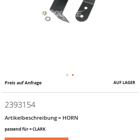
Springe
Preis auf Anfrage
AUF LAGER
zum
Anfang
der
2393154
Bildergalerie
Artikelbeschreibung = HORN
passend für = CLARK