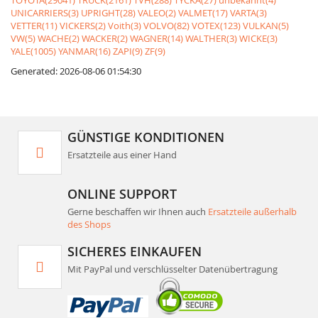
TOYOTA(29041)
TRUCK(2161)
TVH(288)
TYCKA(27)
unbekannt(4)
UNICARRIERS(3)
UPRIGHT(28)
VALEO(2)
VALMET(17)
VARTA(3)
VETTER(11)
VICKERS(2)
Voith(3)
VOLVO(82)
VOTEX(123)
VULKAN(5)
VW(5)
WACHE(2)
WACKER(2)
WAGNER(14)
WALTHER(3)
WICKE(3)
YALE(1005)
YANMAR(16)
ZAPI(9)
ZF(9)
Generated: 2026-08-06 01:54:30
GÜNSTIGE KONDITIONEN
Ersatzteile aus einer Hand
ONLINE SUPPORT
Gerne beschaffen wir Ihnen auch
Ersatzteile außerhalb
des Shops
SICHERES EINKAUFEN
Mit PayPal und verschlüsselter Datenübertragung