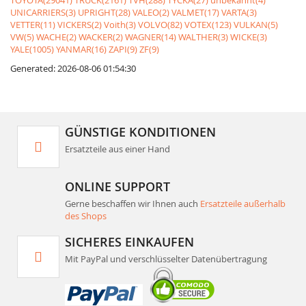
TOYOTA(29041)
TRUCK(2161)
TVH(288)
TYCKA(27)
unbekannt(4)
UNICARRIERS(3)
UPRIGHT(28)
VALEO(2)
VALMET(17)
VARTA(3)
VETTER(11)
VICKERS(2)
Voith(3)
VOLVO(82)
VOTEX(123)
VULKAN(5)
VW(5)
WACHE(2)
WACKER(2)
WAGNER(14)
WALTHER(3)
WICKE(3)
YALE(1005)
YANMAR(16)
ZAPI(9)
ZF(9)
Generated: 2026-08-06 01:54:30
GÜNSTIGE KONDITIONEN
Ersatzteile aus einer Hand
ONLINE SUPPORT
Gerne beschaffen wir Ihnen auch
Ersatzteile außerhalb
des Shops
SICHERES EINKAUFEN
Mit PayPal und verschlüsselter Datenübertragung