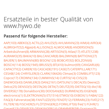
Ersatzteile in bester Qualität von
www.hywo.de
Passend für folgende Hersteller:
AAP(103)
ABEKO(2)
ACTIL(2)
AHLES(5)
AHLMANN(23)
AIM(4)
AIRO(4)
ALBRIGHT(52)
Algas(4)
ALLISON(2)
ALMOCAR(8)
ANDERSON(5)
Arbeitsbühnen(8)
ARMANNI(28)
ARTISON(5)
Atlas(17)
ATLET(1238)
AURAMO(35)
BAKA(10)
BALCANCAR(8)
BALDWIN(8)
BATTIONI(27)
BAUER(1)
BAUMANN(80)
BISON(123)
BOBCAT(92)
BOLZONI(6)
BOSCH(114)
BOSS(1945)
BRUSS(5)
BT(410)
bulmor(69)
CANGARU(6)
CAPACITY(2)
CARER(10)
CASCADE(191)
CASE(7)
CATERPILLAR(171)
CESAB(124)
CHRYSLER(3)
CLARK(106426)
Climax(3)
COMBILIFT(123)
Copco(17)
CROWN(134)
CUMMINS(14)
CURTIS(14)
CVS(23)
DAEWOO(43)
DAIMLER(3)
DAN(2161)
DATSUN(1)
DECA(35)
Deere(2)
Delco(25)
DENSO(5)
DESTA(26)
DETA(7)
DEUTZ(35)
DIETEG(10)
div(18)
DIVERSE(178)
Donaldson(30)
DOOSAN(82)
DURWEN(35)
EIGEN(8)
electronics(1)
ELEKTRONIK(5)
ET(1514)
ETWO(10)
EXBOX(1)
FABA(122)
FAG(3)
Fahrersitze(38)
FANTUZZI(55)
FENDT(12)
FERRARI(23)
FIAT(217)
FILTER(18)
FISCHER(5)
FLÖTZINGER(2)
FORKLIFT(6)
frei(1)
FÜHR(1)
Gasanl(13)
GENIE(33)
GENKINGER(14)
GRAMMER(58)
Graziano(3)