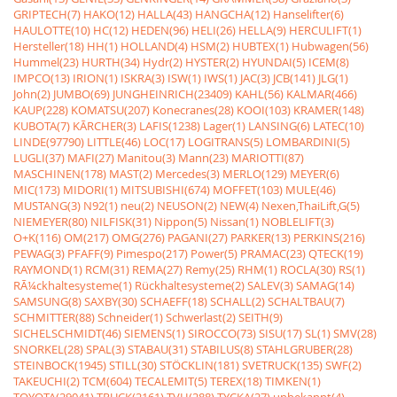
GRIPTECH(7)
HAKO(12)
HALLA(43)
HANGCHA(12)
Hanselifter(6)
HAULOTTE(10)
HC(12)
HEDEN(96)
HELI(26)
HELLA(9)
HERCULIFT(1)
Hersteller(18)
HH(1)
HOLLAND(4)
HSM(2)
HUBTEX(1)
Hubwagen(56)
Hummel(23)
HURTH(34)
Hydr(2)
HYSTER(2)
HYUNDAI(5)
ICEM(8)
IMPCO(13)
IRION(1)
ISKRA(3)
ISW(1)
IWS(1)
JAC(3)
JCB(141)
JLG(1)
John(2)
JUMBO(69)
JUNGHEINRICH(23409)
KAHL(56)
KALMAR(466)
KAUP(228)
KOMATSU(207)
Konecranes(28)
KOOI(103)
KRAMER(148)
KUBOTA(7)
KÃRCHER(3)
LAFIS(1238)
Lager(1)
LANSING(6)
LATEC(10)
LINDE(97790)
LITTLE(46)
LOC(17)
LOGITRANS(5)
LOMBARDINI(5)
LUGLI(37)
MAFI(27)
Manitou(3)
Mann(23)
MARIOTTI(87)
MASCHINEN(178)
MAST(2)
Mercedes(3)
MERLO(129)
MEYER(6)
MIC(173)
MIDORI(1)
MITSUBISHI(674)
MOFFET(103)
MULE(46)
MUSTANG(3)
N92(1)
neu(2)
NEUSON(2)
NEW(4)
Nexen,ThaiLift,G(5)
NIEMEYER(80)
NILFISK(31)
Nippon(5)
Nissan(1)
NOBLELIFT(3)
O+K(116)
OM(217)
OMG(276)
PAGANI(27)
PARKER(13)
PERKINS(216)
PEWAG(3)
PFAFF(9)
Pimespo(217)
Power(5)
PRAMAC(23)
QTECK(19)
RAYMOND(1)
RCM(31)
REMA(27)
Remy(25)
RHM(1)
ROCLA(30)
RS(1)
RÃ¼ckhaltesysteme(1)
Rückhaltesysteme(2)
SALEV(3)
SAMAG(14)
SAMSUNG(8)
SAXBY(30)
SCHAEFF(18)
SCHALL(2)
SCHALTBAU(7)
SCHMITTER(88)
Schneider(1)
Schwerlast(2)
SEITH(9)
SICHELSCHMIDT(46)
SIEMENS(1)
SIROCCO(73)
SISU(17)
SL(1)
SMV(28)
SNORKEL(28)
SPAL(3)
STABAU(31)
STABILUS(8)
STAHLGRUBER(28)
STEINBOCK(1945)
STILL(30)
STÖCKLIN(181)
SVETRUCK(135)
SWF(2)
TAKEUCHI(2)
TCM(604)
TECALEMIT(5)
TEREX(18)
TIMKEN(1)