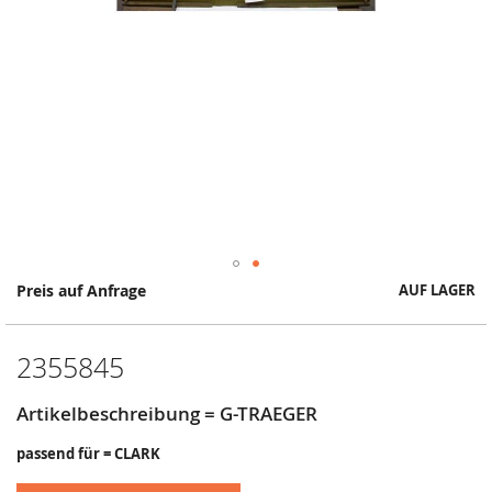
Springe
Preis auf Anfrage
AUF LAGER
zum
Anfang
der
2355845
Bildergalerie
Artikelbeschreibung = G-TRAEGER
passend für = CLARK