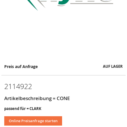
Springe
Preis auf Anfrage
AUF LAGER
zum
Anfang
der
2114922
Bildergalerie
Artikelbeschreibung = CONE
passend für = CLARK
Online Preisanfrage starten