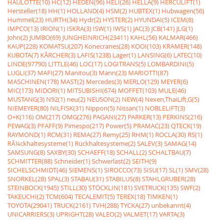
HAULOTTE(10)
HC(12)
HEDEN(96)
HELI(26)
HELLA(9)
HERCULIFT(1)
Hersteller(18)
HH(1)
HOLLAND(4)
HSM(2)
HUBTEX(1)
Hubwagen(56)
Hummel(23)
HURTH(34)
Hydr(2)
HYSTER(2)
HYUNDAI(5)
ICEM(8)
IMPCO(13)
IRION(1)
ISKRA(3)
ISW(1)
IWS(1)
JAC(3)
JCB(141)
JLG(1)
John(2)
JUMBO(69)
JUNGHEINRICH(23411)
KAHL(56)
KALMAR(466)
KAUP(228)
KOMATSU(207)
Konecranes(28)
KOOI(103)
KRAMER(148)
KUBOTA(7)
KÃRCHER(3)
LAFIS(1238)
Lager(1)
LANSING(6)
LATEC(10)
LINDE(97790)
LITTLE(46)
LOC(17)
LOGITRANS(5)
LOMBARDINI(5)
LUGLI(37)
MAFI(27)
Manitou(3)
Mann(23)
MARIOTTI(87)
MASCHINEN(178)
MAST(2)
Mercedes(3)
MERLO(129)
MEYER(6)
MIC(173)
MIDORI(1)
MITSUBISHI(674)
MOFFET(103)
MULE(46)
MUSTANG(3)
N92(1)
neu(2)
NEUSON(2)
NEW(4)
Nexen,ThaiLift,G(5)
NIEMEYER(80)
NILFISK(31)
Nippon(5)
Nissan(1)
NOBLELIFT(3)
O+K(116)
OM(217)
OMG(276)
PAGANI(27)
PARKER(13)
PERKINS(216)
PEWAG(3)
PFAFF(9)
Pimespo(217)
Power(5)
PRAMAC(23)
QTECK(19)
RAYMOND(1)
RCM(31)
REMA(27)
Remy(25)
RHM(1)
ROCLA(30)
RS(1)
RÃ¼ckhaltesysteme(1)
Rückhaltesysteme(2)
SALEV(3)
SAMAG(14)
SAMSUNG(8)
SAXBY(30)
SCHAEFF(18)
SCHALL(2)
SCHALTBAU(7)
SCHMITTER(88)
Schneider(1)
Schwerlast(2)
SEITH(9)
SICHELSCHMIDT(46)
SIEMENS(1)
SIROCCO(73)
SISU(17)
SL(1)
SMV(28)
SNORKEL(28)
SPAL(3)
STABAU(31)
STABILUS(8)
STAHLGRUBER(28)
STEINBOCK(1945)
STILL(30)
STÖCKLIN(181)
SVETRUCK(135)
SWF(2)
TAKEUCHI(2)
TCM(604)
TECALEMIT(5)
TEREX(18)
TIMKEN(1)
TOYOTA(29041)
TRUCK(2161)
TVH(288)
TYCKA(27)
unbekannt(4)
UNICARRIERS(3)
UPRIGHT(28)
VALEO(2)
VALMET(17)
VARTA(3)