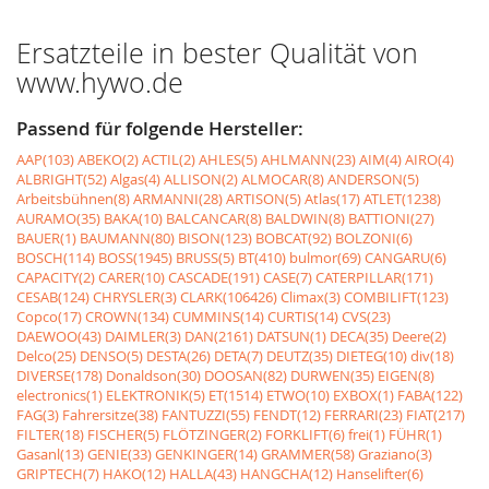
Ersatzteile in bester Qualität von
www.hywo.de
Passend für folgende Hersteller:
AAP(103)
ABEKO(2)
ACTIL(2)
AHLES(5)
AHLMANN(23)
AIM(4)
AIRO(4)
ALBRIGHT(52)
Algas(4)
ALLISON(2)
ALMOCAR(8)
ANDERSON(5)
Arbeitsbühnen(8)
ARMANNI(28)
ARTISON(5)
Atlas(17)
ATLET(1238)
AURAMO(35)
BAKA(10)
BALCANCAR(8)
BALDWIN(8)
BATTIONI(27)
BAUER(1)
BAUMANN(80)
BISON(123)
BOBCAT(92)
BOLZONI(6)
BOSCH(114)
BOSS(1945)
BRUSS(5)
BT(410)
bulmor(69)
CANGARU(6)
CAPACITY(2)
CARER(10)
CASCADE(191)
CASE(7)
CATERPILLAR(171)
CESAB(124)
CHRYSLER(3)
CLARK(106426)
Climax(3)
COMBILIFT(123)
Copco(17)
CROWN(134)
CUMMINS(14)
CURTIS(14)
CVS(23)
DAEWOO(43)
DAIMLER(3)
DAN(2161)
DATSUN(1)
DECA(35)
Deere(2)
Delco(25)
DENSO(5)
DESTA(26)
DETA(7)
DEUTZ(35)
DIETEG(10)
div(18)
DIVERSE(178)
Donaldson(30)
DOOSAN(82)
DURWEN(35)
EIGEN(8)
electronics(1)
ELEKTRONIK(5)
ET(1514)
ETWO(10)
EXBOX(1)
FABA(122)
FAG(3)
Fahrersitze(38)
FANTUZZI(55)
FENDT(12)
FERRARI(23)
FIAT(217)
FILTER(18)
FISCHER(5)
FLÖTZINGER(2)
FORKLIFT(6)
frei(1)
FÜHR(1)
Gasanl(13)
GENIE(33)
GENKINGER(14)
GRAMMER(58)
Graziano(3)
GRIPTECH(7)
HAKO(12)
HALLA(43)
HANGCHA(12)
Hanselifter(6)