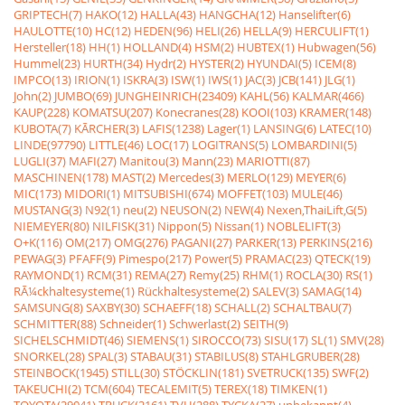
GRIPTECH(7)
HAKO(12)
HALLA(43)
HANGCHA(12)
Hanselifter(6)
HAULOTTE(10)
HC(12)
HEDEN(96)
HELI(26)
HELLA(9)
HERCULIFT(1)
Hersteller(18)
HH(1)
HOLLAND(4)
HSM(2)
HUBTEX(1)
Hubwagen(56)
Hummel(23)
HURTH(34)
Hydr(2)
HYSTER(2)
HYUNDAI(5)
ICEM(8)
IMPCO(13)
IRION(1)
ISKRA(3)
ISW(1)
IWS(1)
JAC(3)
JCB(141)
JLG(1)
John(2)
JUMBO(69)
JUNGHEINRICH(23409)
KAHL(56)
KALMAR(466)
KAUP(228)
KOMATSU(207)
Konecranes(28)
KOOI(103)
KRAMER(148)
KUBOTA(7)
KÃRCHER(3)
LAFIS(1238)
Lager(1)
LANSING(6)
LATEC(10)
LINDE(97790)
LITTLE(46)
LOC(17)
LOGITRANS(5)
LOMBARDINI(5)
LUGLI(37)
MAFI(27)
Manitou(3)
Mann(23)
MARIOTTI(87)
MASCHINEN(178)
MAST(2)
Mercedes(3)
MERLO(129)
MEYER(6)
MIC(173)
MIDORI(1)
MITSUBISHI(674)
MOFFET(103)
MULE(46)
MUSTANG(3)
N92(1)
neu(2)
NEUSON(2)
NEW(4)
Nexen,ThaiLift,G(5)
NIEMEYER(80)
NILFISK(31)
Nippon(5)
Nissan(1)
NOBLELIFT(3)
O+K(116)
OM(217)
OMG(276)
PAGANI(27)
PARKER(13)
PERKINS(216)
PEWAG(3)
PFAFF(9)
Pimespo(217)
Power(5)
PRAMAC(23)
QTECK(19)
RAYMOND(1)
RCM(31)
REMA(27)
Remy(25)
RHM(1)
ROCLA(30)
RS(1)
RÃ¼ckhaltesysteme(1)
Rückhaltesysteme(2)
SALEV(3)
SAMAG(14)
SAMSUNG(8)
SAXBY(30)
SCHAEFF(18)
SCHALL(2)
SCHALTBAU(7)
SCHMITTER(88)
Schneider(1)
Schwerlast(2)
SEITH(9)
SICHELSCHMIDT(46)
SIEMENS(1)
SIROCCO(73)
SISU(17)
SL(1)
SMV(28)
SNORKEL(28)
SPAL(3)
STABAU(31)
STABILUS(8)
STAHLGRUBER(28)
STEINBOCK(1945)
STILL(30)
STÖCKLIN(181)
SVETRUCK(135)
SWF(2)
TAKEUCHI(2)
TCM(604)
TECALEMIT(5)
TEREX(18)
TIMKEN(1)