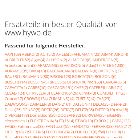
Ersatzteile in bester Qualität von
www.hywo.de
Passend für folgende Hersteller:
AAP(103)
ABEKO(2)
ACTIL(2)
AHLES(5)
AHLMANN(23)
AIM(4)
AIRO(4)
ALBRIGHT(52)
Algas(4)
ALLISON(2)
ALMOCAR(8)
ANDERSON(5)
Arbeitsbühnen(8)
ARMANNI(28)
ARTISON(5)
Atlas(17)
ATLET(1238)
AURAMO(35)
BAKA(10)
BALCANCAR(8)
BALDWIN(8)
BATTIONI(27)
BAUER(1)
BAUMANN(80)
BISON(123)
BOBCAT(92)
BOLZONI(6)
BOSCH(114)
BOSS(1945)
BRUSS(5)
BT(410)
bulmor(69)
CANGARU(6)
CAPACITY(2)
CARER(10)
CASCADE(191)
CASE(7)
CATERPILLAR(171)
CESAB(124)
CHRYSLER(3)
CLARK(106426)
Climax(3)
COMBILIFT(123)
Copco(17)
CROWN(134)
CUMMINS(14)
CURTIS(14)
CVS(23)
DAEWOO(43)
DAIMLER(3)
DAN(2161)
DATSUN(1)
DECA(35)
Deere(2)
Delco(25)
DENSO(5)
DESTA(26)
DETA(7)
DEUTZ(35)
DIETEG(10)
div(18)
DIVERSE(178)
Donaldson(30)
DOOSAN(82)
DURWEN(35)
EIGEN(8)
electronics(1)
ELEKTRONIK(5)
ET(1514)
ETWO(10)
EXBOX(1)
FABA(122)
FAG(3)
Fahrersitze(38)
FANTUZZI(55)
FENDT(12)
FERRARI(23)
FIAT(217)
FILTER(18)
FISCHER(5)
FLÖTZINGER(2)
FORKLIFT(6)
frei(1)
FÜHR(1)
Gasanl(13)
GENIE(33)
GENKINGER(14)
GRAMMER(58)
Graziano(3)