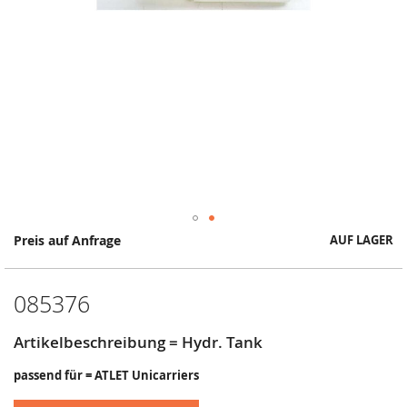
Springe
Preis auf Anfrage
AUF LAGER
zum
Anfang
der
085376
Bildergalerie
Artikelbeschreibung = Hydr. Tank
passend für = ATLET Unicarriers