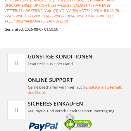
TOYOTA(29041)
TRUCK(2161)
TVH(288)
TYCKA(27)
unbekannt(4)
UNICARRIERS(3)
UPRIGHT(28)
VALEO(2)
VALMET(17)
VARTA(3)
VETTER(11)
VICKERS(2)
Voith(3)
VOLVO(82)
VOTEX(123)
VULKAN(5)
VW(5)
WACHE(2)
WACKER(2)
WAGNER(14)
WALTHER(3)
WICKE(3)
YALE(1005)
YANMAR(16)
ZAPI(9)
ZF(9)
Generated: 2026-08-07 01:59:50
GÜNSTIGE KONDITIONEN
Ersatzteile aus einer Hand
ONLINE SUPPORT
Gerne beschaffen wir Ihnen auch
Ersatzteile außerhalb
des Shops
SICHERES EINKAUFEN
Mit PayPal und verschlüsselter Datenübertragung