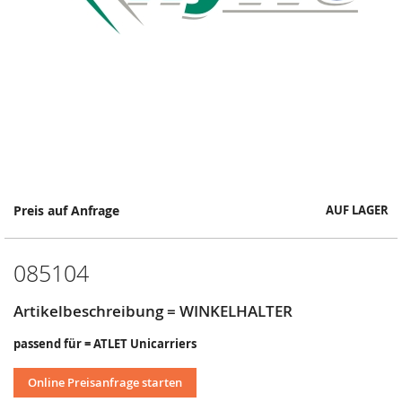
Springe
Preis auf Anfrage
AUF LAGER
zum
Anfang
der
085104
Bildergalerie
Artikelbeschreibung = WINKELHALTER
passend für = ATLET Unicarriers
Online Preisanfrage starten