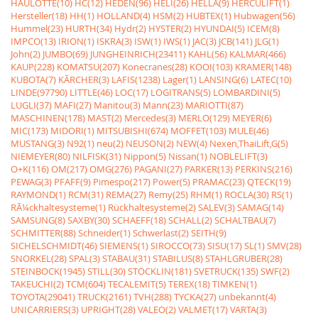
HAULOTTE(10)
HC(12)
HEDEN(96)
HELI(26)
HELLA(9)
HERCULIFT(1)
Hersteller(18)
HH(1)
HOLLAND(4)
HSM(2)
HUBTEX(1)
Hubwagen(56)
Hummel(23)
HURTH(34)
Hydr(2)
HYSTER(2)
HYUNDAI(5)
ICEM(8)
IMPCO(13)
IRION(1)
ISKRA(3)
ISW(1)
IWS(1)
JAC(3)
JCB(141)
JLG(1)
John(2)
JUMBO(69)
JUNGHEINRICH(23411)
KAHL(56)
KALMAR(466)
KAUP(228)
KOMATSU(207)
Konecranes(28)
KOOI(103)
KRAMER(148)
KUBOTA(7)
KÃRCHER(3)
LAFIS(1238)
Lager(1)
LANSING(6)
LATEC(10)
LINDE(97790)
LITTLE(46)
LOC(17)
LOGITRANS(5)
LOMBARDINI(5)
LUGLI(37)
MAFI(27)
Manitou(3)
Mann(23)
MARIOTTI(87)
MASCHINEN(178)
MAST(2)
Mercedes(3)
MERLO(129)
MEYER(6)
MIC(173)
MIDORI(1)
MITSUBISHI(674)
MOFFET(103)
MULE(46)
MUSTANG(3)
N92(1)
neu(2)
NEUSON(2)
NEW(4)
Nexen,ThaiLift,G(5)
NIEMEYER(80)
NILFISK(31)
Nippon(5)
Nissan(1)
NOBLELIFT(3)
O+K(116)
OM(217)
OMG(276)
PAGANI(27)
PARKER(13)
PERKINS(216)
PEWAG(3)
PFAFF(9)
Pimespo(217)
Power(5)
PRAMAC(23)
QTECK(19)
RAYMOND(1)
RCM(31)
REMA(27)
Remy(25)
RHM(1)
ROCLA(30)
RS(1)
RÃ¼ckhaltesysteme(1)
Rückhaltesysteme(2)
SALEV(3)
SAMAG(14)
SAMSUNG(8)
SAXBY(30)
SCHAEFF(18)
SCHALL(2)
SCHALTBAU(7)
SCHMITTER(88)
Schneider(1)
Schwerlast(2)
SEITH(9)
SICHELSCHMIDT(46)
SIEMENS(1)
SIROCCO(73)
SISU(17)
SL(1)
SMV(28)
SNORKEL(28)
SPAL(3)
STABAU(31)
STABILUS(8)
STAHLGRUBER(28)
STEINBOCK(1945)
STILL(30)
STÖCKLIN(181)
SVETRUCK(135)
SWF(2)
TAKEUCHI(2)
TCM(604)
TECALEMIT(5)
TEREX(18)
TIMKEN(1)
TOYOTA(29041)
TRUCK(2161)
TVH(288)
TYCKA(27)
unbekannt(4)
UNICARRIERS(3)
UPRIGHT(28)
VALEO(2)
VALMET(17)
VARTA(3)