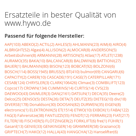
Ersatzteile in bester Qualität von
www.hywo.de
Passend für folgende Hersteller:
AAP(103)
ABEKO(2)
ACTIL(2)
AHLES(5)
AHLMANN(23)
AIM(4)
AIRO(4)
ALBRIGHT(52)
Algas(4)
ALLISON(2)
ALMOCAR(8)
ANDERSON(5)
Arbeitsbühnen(8)
ARMANNI(28)
ARTISON(5)
Atlas(17)
ATLET(1238)
AURAMO(35)
BAKA(10)
BALCANCAR(8)
BALDWIN(8)
BATTIONI(27)
BAUER(1)
BAUMANN(80)
BISON(123)
BOBCAT(92)
BOLZONI(6)
BOSCH(114)
BOSS(1945)
BRUSS(5)
BT(410)
bulmor(69)
CANGARU(6)
CAPACITY(2)
CARER(10)
CASCADE(191)
CASE(7)
CATERPILLAR(171)
CESAB(124)
CHRYSLER(3)
CLARK(106426)
Climax(3)
COMBILIFT(123)
Copco(17)
CROWN(134)
CUMMINS(14)
CURTIS(14)
CVS(23)
DAEWOO(43)
DAIMLER(3)
DAN(2161)
DATSUN(1)
DECA(35)
Deere(2)
Delco(25)
DENSO(5)
DESTA(26)
DETA(7)
DEUTZ(35)
DIETEG(10)
div(18)
DIVERSE(178)
Donaldson(30)
DOOSAN(82)
DURWEN(35)
EIGEN(8)
electronics(1)
ELEKTRONIK(5)
ET(1514)
ETWO(10)
EXBOX(1)
FABA(122)
FAG(3)
Fahrersitze(38)
FANTUZZI(55)
FENDT(12)
FERRARI(23)
FIAT(217)
FILTER(18)
FISCHER(5)
FLÖTZINGER(2)
FORKLIFT(6)
frei(1)
FÜHR(1)
Gasanl(13)
GENIE(33)
GENKINGER(14)
GRAMMER(58)
Graziano(3)
GRIPTECH(7)
HAKO(12)
HALLA(43)
HANGCHA(12)
Hanselifter(6)