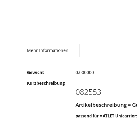
Springe
zum
Anfang
Mehr Informationen
der
Bildergalerie
Mehr
Gewicht
0.000000
Informationen
Kurzbeschreibung
082553
Artikelbeschreibung =
passend für = ATLET Unicarrier