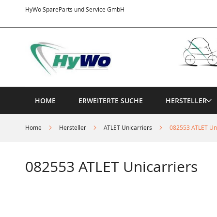
Direkt
HyWo SpareParts und Service GmbH
zum
Inhalt
HOME
ERWEITERTE SUCHE
HERSTELLER
Home
Hersteller
ATLET Unicarriers
082553 ATLET Uni
082553 ATLET Unicarriers
Springe
zum
Ende