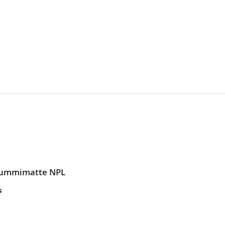
 Gummimatte NPL
s