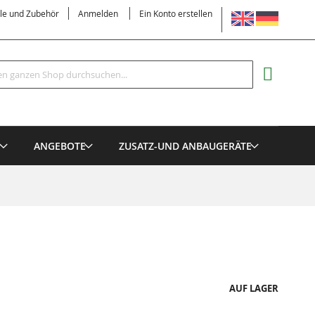
SPRACHE
ile und Zubehör
Anmelden
Ein Konto erstellen
Suche
MEIN EI
E
ANGEBOTE
ZUSATZ-UND ANBAUGERÄTE
AUF LAGER