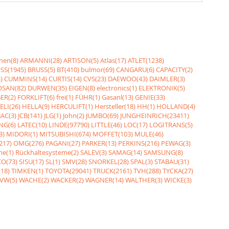
nen(8)
ARMANNI(28)
ARTISON(5)
Atlas(17)
ATLET(1238)
SS(1945)
BRUSS(5)
BT(410)
bulmor(69)
CANGARU(6)
CAPACITY(2)
)
CUMMINS(14)
CURTIS(14)
CVS(23)
DAEWOO(43)
DAIMLER(3)
SAN(82)
DURWEN(35)
EIGEN(8)
electronics(1)
ELEKTRONIK(5)
ER(2)
FORKLIFT(6)
frei(1)
FÜHR(1)
Gasanl(13)
GENIE(33)
ELI(26)
HELLA(9)
HERCULIFT(1)
Hersteller(18)
HH(1)
HOLLAND(4)
JAC(3)
JCB(141)
JLG(1)
John(2)
JUMBO(69)
JUNGHEINRICH(23411)
NG(6)
LATEC(10)
LINDE(97790)
LITTLE(46)
LOC(17)
LOGITRANS(5)
3)
MIDORI(1)
MITSUBISHI(674)
MOFFET(103)
MULE(46)
217)
OMG(276)
PAGANI(27)
PARKER(13)
PERKINS(216)
PEWAG(3)
me(1)
Rückhaltesysteme(2)
SALEV(3)
SAMAG(14)
SAMSUNG(8)
O(73)
SISU(17)
SL(1)
SMV(28)
SNORKEL(28)
SPAL(3)
STABAU(31)
18)
TIMKEN(1)
TOYOTA(29041)
TRUCK(2161)
TVH(288)
TYCKA(27)
VW(5)
WACHE(2)
WACKER(2)
WAGNER(14)
WALTHER(3)
WICKE(3)