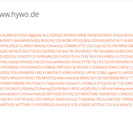
 www.hywo.de
)
ALBRIGHT(52)
Algas(4)
ALLISON(2)
ALMOCAR(8)
ANDERSON(5)
Arbeitsbüh
AUER(1)
BAUMANN(80)
BISON(123)
BOBCAT(92)
BOLZONI(6)
BOSCH(114)
BO
RYSLER(3)
CLARK(106426)
Climax(3)
COMBILIFT(123)
Copco(17)
CROWN(134
(26)
DETA(7)
DEUTZ(35)
DIETEG(10)
div(18)
DIVERSE(178)
Donaldson(30)
DOO
UZZI(55)
FENDT(12)
FERRARI(23)
FIAT(217)
FILTER(18)
FISCHER(5)
FLÖTZING
HALLA(43)
HANGCHA(12)
Hanselifter(6)
HAULOTTE(10)
HC(12)
HEDEN(96)
H
HYSTER(2)
HYUNDAI(5)
ICEM(8)
IMPCO(13)
IRION(1)
ISKRA(3)
ISW(1)
IWS(1)
KOOI(103)
KRAMER(148)
KUBOTA(7)
KÃRCHER(3)
LAFIS(1238)
Lager(1)
LANSI
I(87)
MASCHINEN(178)
MAST(2)
Mercedes(3)
MERLO(129)
MEYER(6)
MIC(17
NIEMEYER(80)
NILFISK(31)
Nippon(5)
Nissan(1)
NOBLELIFT(3)
O+K(116)
OM(
(1)
RCM(31)
REMA(27)
Remy(25)
RHM(1)
ROCLA(30)
RS(1)
RÃ¼ckhaltesyste
Schneider(1)
Schwerlast(2)
SEITH(9)
SICHELSCHMIDT(46)
SIEMENS(1)
SIROCC
IN(181)
SVETRUCK(135)
SWF(2)
TAKEUCHI(2)
TCM(604)
TECALEMIT(5)
TEREX(
VARTA(3)
VETTER(11)
VICKERS(2)
Voith(3)
VOLVO(82)
VOTEX(123)
VULKAN(5)