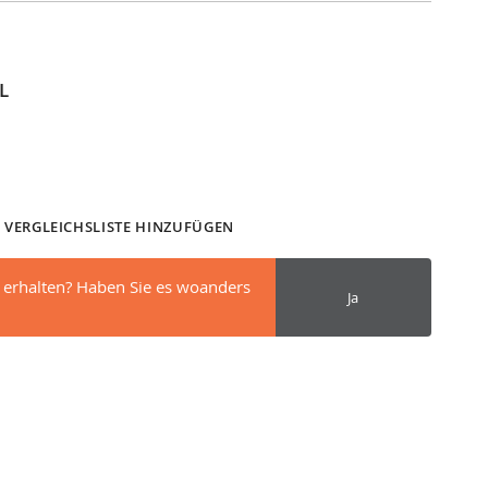
L
 VERGLEICHSLISTE HINZUFÜGEN
 erhalten? Haben Sie es woanders
Ja