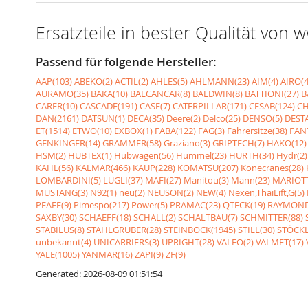
Ersatzteile in bester Qualität von
Passend für folgende Hersteller:
AAP(103)
ABEKO(2)
ACTIL(2)
AHLES(5)
AHLMANN(23)
AIM(4)
AIRO(4
AURAMO(35)
BAKA(10)
BALCANCAR(8)
BALDWIN(8)
BATTIONI(27)
B
CARER(10)
CASCADE(191)
CASE(7)
CATERPILLAR(171)
CESAB(124)
CH
DAN(2161)
DATSUN(1)
DECA(35)
Deere(2)
Delco(25)
DENSO(5)
DESTA
ET(1514)
ETWO(10)
EXBOX(1)
FABA(122)
FAG(3)
Fahrersitze(38)
FANT
GENKINGER(14)
GRAMMER(58)
Graziano(3)
GRIPTECH(7)
HAKO(12)
HSM(2)
HUBTEX(1)
Hubwagen(56)
Hummel(23)
HURTH(34)
Hydr(2)
KAHL(56)
KALMAR(466)
KAUP(228)
KOMATSU(207)
Konecranes(28)
LOMBARDINI(5)
LUGLI(37)
MAFI(27)
Manitou(3)
Mann(23)
MARIOTT
MUSTANG(3)
N92(1)
neu(2)
NEUSON(2)
NEW(4)
Nexen,ThaiLift,G(5)
PFAFF(9)
Pimespo(217)
Power(5)
PRAMAC(23)
QTECK(19)
RAYMOND
SAXBY(30)
SCHAEFF(18)
SCHALL(2)
SCHALTBAU(7)
SCHMITTER(88)
STABILUS(8)
STAHLGRUBER(28)
STEINBOCK(1945)
STILL(30)
STÖCKL
unbekannt(4)
UNICARRIERS(3)
UPRIGHT(28)
VALEO(2)
VALMET(17)
YALE(1005)
YANMAR(16)
ZAPI(9)
ZF(9)
Generated: 2026-08-09 01:51:54