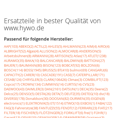
Ersatzteile in bester Qualität von
www.hywo.de
Passend für folgende Hersteller:
AAP(103)
ABEKO(2)
ACTIL(2)
AHLES(5)
AHLMANN(23)
AIM(4)
AIRO(4)
ALBRIGHT(52)
Algas(4)
ALLISON(2)
ALMOCAR(8)
ANDERSON(5)
Arbeitsbühnen(8)
ARMANNI(28)
ARTISON(5)
Atlas(17)
ATLET(1238)
AURAMO(35)
BAKA(10)
BALCANCAR(8)
BALDWIN(8)
BATTIONI(27)
BAUER(1)
BAUMANN(80)
BISON(123)
BOBCAT(92)
BOLZONI(6)
BOSCH(114)
BOSS(1945)
BRUSS(5)
BT(410)
bulmor(69)
CANGARU(6)
CAPACITY(2)
CARER(10)
CASCADE(191)
CASE(7)
CATERPILLAR(171)
CESAB(124)
CHRYSLER(3)
CLARK(106426)
Climax(3)
COMBILIFT(123)
Copco(17)
CROWN(134)
CUMMINS(14)
CURTIS(14)
CVS(23)
DAEWOO(43)
DAIMLER(3)
DAN(2161)
DATSUN(1)
DECA(35)
Deere(2)
Delco(25)
DENSO(5)
DESTA(26)
DETA(7)
DEUTZ(35)
DIETEG(10)
div(18)
DIVERSE(178)
Donaldson(30)
DOOSAN(82)
DURWEN(35)
EIGEN(8)
electronics(1)
ELEKTRONIK(5)
ET(1514)
ETWO(10)
EXBOX(1)
FABA(122)
FAG(3)
Fahrersitze(38)
FANTUZZI(55)
FENDT(12)
FERRARI(23)
FIAT(217)
FILTER(18)
FISCHER(5)
FLÖTZINGER(2)
FORKLIFT(6)
frei(1)
FÜHR(1)
Gasanl(13)
GENIE(33)
GENKINGER(14)
GRAMMER(58)
Graziano(3)