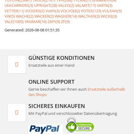
TOYOTA(29041)
TRUCK(2161)
TVH(288)
TYCKA(27)
unbekannt(4)
UNICARRIERS(3)
UPRIGHT(28)
VALEO(2)
VALMET(17)
VARTA(3)
VETTER(11)
VICKERS(2)
Voith(3)
VOLVO(82)
VOTEX(123)
VULKAN(5)
VW(5)
WACHE(2)
WACKER(2)
WAGNER(14)
WALTHER(3)
WICKE(3)
YALE(1005)
YANMAR(16)
ZAPI(9)
ZF(9)
Generated: 2026-08-08 01:51:35
GÜNSTIGE KONDITIONEN
Ersatzteile aus einer Hand
ONLINE SUPPORT
Gerne beschaffen wir Ihnen auch
Ersatzteile außerhalb
des Shops
SICHERES EINKAUFEN
Mit PayPal und verschlüsselter Datenübertragung