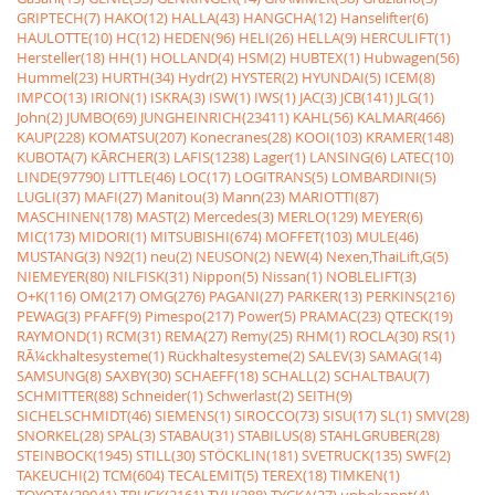
GRIPTECH(7)
HAKO(12)
HALLA(43)
HANGCHA(12)
Hanselifter(6)
HAULOTTE(10)
HC(12)
HEDEN(96)
HELI(26)
HELLA(9)
HERCULIFT(1)
Hersteller(18)
HH(1)
HOLLAND(4)
HSM(2)
HUBTEX(1)
Hubwagen(56)
Hummel(23)
HURTH(34)
Hydr(2)
HYSTER(2)
HYUNDAI(5)
ICEM(8)
IMPCO(13)
IRION(1)
ISKRA(3)
ISW(1)
IWS(1)
JAC(3)
JCB(141)
JLG(1)
John(2)
JUMBO(69)
JUNGHEINRICH(23411)
KAHL(56)
KALMAR(466)
KAUP(228)
KOMATSU(207)
Konecranes(28)
KOOI(103)
KRAMER(148)
KUBOTA(7)
KÃRCHER(3)
LAFIS(1238)
Lager(1)
LANSING(6)
LATEC(10)
LINDE(97790)
LITTLE(46)
LOC(17)
LOGITRANS(5)
LOMBARDINI(5)
LUGLI(37)
MAFI(27)
Manitou(3)
Mann(23)
MARIOTTI(87)
MASCHINEN(178)
MAST(2)
Mercedes(3)
MERLO(129)
MEYER(6)
MIC(173)
MIDORI(1)
MITSUBISHI(674)
MOFFET(103)
MULE(46)
MUSTANG(3)
N92(1)
neu(2)
NEUSON(2)
NEW(4)
Nexen,ThaiLift,G(5)
NIEMEYER(80)
NILFISK(31)
Nippon(5)
Nissan(1)
NOBLELIFT(3)
O+K(116)
OM(217)
OMG(276)
PAGANI(27)
PARKER(13)
PERKINS(216)
PEWAG(3)
PFAFF(9)
Pimespo(217)
Power(5)
PRAMAC(23)
QTECK(19)
RAYMOND(1)
RCM(31)
REMA(27)
Remy(25)
RHM(1)
ROCLA(30)
RS(1)
RÃ¼ckhaltesysteme(1)
Rückhaltesysteme(2)
SALEV(3)
SAMAG(14)
SAMSUNG(8)
SAXBY(30)
SCHAEFF(18)
SCHALL(2)
SCHALTBAU(7)
SCHMITTER(88)
Schneider(1)
Schwerlast(2)
SEITH(9)
SICHELSCHMIDT(46)
SIEMENS(1)
SIROCCO(73)
SISU(17)
SL(1)
SMV(28)
SNORKEL(28)
SPAL(3)
STABAU(31)
STABILUS(8)
STAHLGRUBER(28)
STEINBOCK(1945)
STILL(30)
STÖCKLIN(181)
SVETRUCK(135)
SWF(2)
TAKEUCHI(2)
TCM(604)
TECALEMIT(5)
TEREX(18)
TIMKEN(1)