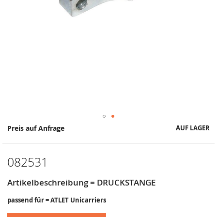
Springe
Preis auf Anfrage
AUF LAGER
zum
Anfang
der
082531
Bildergalerie
Artikelbeschreibung = DRUCKSTANGE
passend für = ATLET Unicarriers