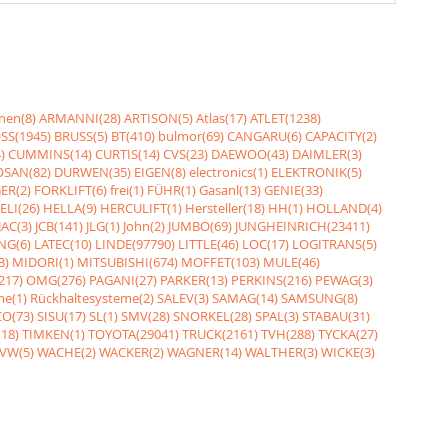
nen(8)
ARMANNI(28)
ARTISON(5)
Atlas(17)
ATLET(1238)
SS(1945)
BRUSS(5)
BT(410)
bulmor(69)
CANGARU(6)
CAPACITY(2)
)
CUMMINS(14)
CURTIS(14)
CVS(23)
DAEWOO(43)
DAIMLER(3)
SAN(82)
DURWEN(35)
EIGEN(8)
electronics(1)
ELEKTRONIK(5)
ER(2)
FORKLIFT(6)
frei(1)
FÜHR(1)
Gasanl(13)
GENIE(33)
ELI(26)
HELLA(9)
HERCULIFT(1)
Hersteller(18)
HH(1)
HOLLAND(4)
JAC(3)
JCB(141)
JLG(1)
John(2)
JUMBO(69)
JUNGHEINRICH(23411)
NG(6)
LATEC(10)
LINDE(97790)
LITTLE(46)
LOC(17)
LOGITRANS(5)
3)
MIDORI(1)
MITSUBISHI(674)
MOFFET(103)
MULE(46)
217)
OMG(276)
PAGANI(27)
PARKER(13)
PERKINS(216)
PEWAG(3)
me(1)
Rückhaltesysteme(2)
SALEV(3)
SAMAG(14)
SAMSUNG(8)
O(73)
SISU(17)
SL(1)
SMV(28)
SNORKEL(28)
SPAL(3)
STABAU(31)
18)
TIMKEN(1)
TOYOTA(29041)
TRUCK(2161)
TVH(288)
TYCKA(27)
VW(5)
WACHE(2)
WACKER(2)
WAGNER(14)
WALTHER(3)
WICKE(3)