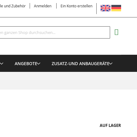
SPRACHE
ile und Zubehör
Anmelden
Ein Konto erstellen
Suche
MEIN EI
E
ANGEBOTE
ZUSATZ-UND ANBAUGERÄTE
AUF LAGER