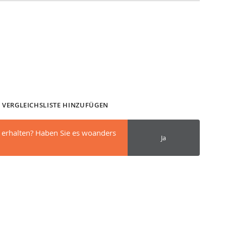
 VERGLEICHSLISTE HINZUFÜGEN
 erhalten? Haben Sie es woanders
Ja