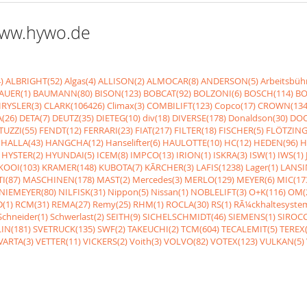
 www.hywo.de
)
ALBRIGHT(52)
Algas(4)
ALLISON(2)
ALMOCAR(8)
ANDERSON(5)
Arbeitsbüh
AUER(1)
BAUMANN(80)
BISON(123)
BOBCAT(92)
BOLZONI(6)
BOSCH(114)
BO
RYSLER(3)
CLARK(106426)
Climax(3)
COMBILIFT(123)
Copco(17)
CROWN(134
(26)
DETA(7)
DEUTZ(35)
DIETEG(10)
div(18)
DIVERSE(178)
Donaldson(30)
DOO
UZZI(55)
FENDT(12)
FERRARI(23)
FIAT(217)
FILTER(18)
FISCHER(5)
FLÖTZING
HALLA(43)
HANGCHA(12)
Hanselifter(6)
HAULOTTE(10)
HC(12)
HEDEN(96)
H
HYSTER(2)
HYUNDAI(5)
ICEM(8)
IMPCO(13)
IRION(1)
ISKRA(3)
ISW(1)
IWS(1)
KOOI(103)
KRAMER(148)
KUBOTA(7)
KÃRCHER(3)
LAFIS(1238)
Lager(1)
LANSI
I(87)
MASCHINEN(178)
MAST(2)
Mercedes(3)
MERLO(129)
MEYER(6)
MIC(17
NIEMEYER(80)
NILFISK(31)
Nippon(5)
Nissan(1)
NOBLELIFT(3)
O+K(116)
OM(
(1)
RCM(31)
REMA(27)
Remy(25)
RHM(1)
ROCLA(30)
RS(1)
RÃ¼ckhaltesyste
Schneider(1)
Schwerlast(2)
SEITH(9)
SICHELSCHMIDT(46)
SIEMENS(1)
SIROCC
IN(181)
SVETRUCK(135)
SWF(2)
TAKEUCHI(2)
TCM(604)
TECALEMIT(5)
TEREX(
VARTA(3)
VETTER(11)
VICKERS(2)
Voith(3)
VOLVO(82)
VOTEX(123)
VULKAN(5)