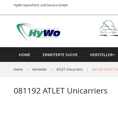
Direkt
HyWo SpareParts und Service GmbH
zum
Inhalt
HOME
ERWEITERTE SUCHE
HERSTELLER
Home
Hersteller
ATLET Unicarriers
081192 ATLET Uni
081192 ATLET Unicarriers
Springe
zum
Ende