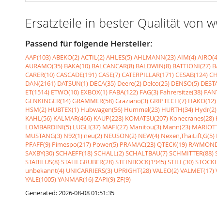
Ersatzteile in bester Qualität von
Passend für folgende Hersteller:
AAP(103)
ABEKO(2)
ACTIL(2)
AHLES(5)
AHLMANN(23)
AIM(4)
AIRO(4
AURAMO(35)
BAKA(10)
BALCANCAR(8)
BALDWIN(8)
BATTIONI(27)
B
CARER(10)
CASCADE(191)
CASE(7)
CATERPILLAR(171)
CESAB(124)
CH
DAN(2161)
DATSUN(1)
DECA(35)
Deere(2)
Delco(25)
DENSO(5)
DESTA
ET(1514)
ETWO(10)
EXBOX(1)
FABA(122)
FAG(3)
Fahrersitze(38)
FANT
GENKINGER(14)
GRAMMER(58)
Graziano(3)
GRIPTECH(7)
HAKO(12)
HSM(2)
HUBTEX(1)
Hubwagen(56)
Hummel(23)
HURTH(34)
Hydr(2)
KAHL(56)
KALMAR(466)
KAUP(228)
KOMATSU(207)
Konecranes(28)
LOMBARDINI(5)
LUGLI(37)
MAFI(27)
Manitou(3)
Mann(23)
MARIOTT
MUSTANG(3)
N92(1)
neu(2)
NEUSON(2)
NEW(4)
Nexen,ThaiLift,G(5)
PFAFF(9)
Pimespo(217)
Power(5)
PRAMAC(23)
QTECK(19)
RAYMOND
SAXBY(30)
SCHAEFF(18)
SCHALL(2)
SCHALTBAU(7)
SCHMITTER(88)
STABILUS(8)
STAHLGRUBER(28)
STEINBOCK(1945)
STILL(30)
STÖCKL
unbekannt(4)
UNICARRIERS(3)
UPRIGHT(28)
VALEO(2)
VALMET(17)
YALE(1005)
YANMAR(16)
ZAPI(9)
ZF(9)
Generated: 2026-08-08 01:51:35