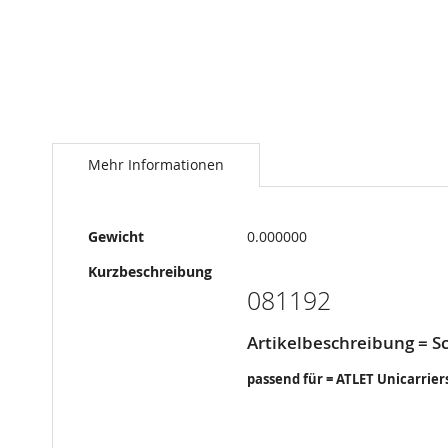
Springe
zum
Anfang
Mehr Informationen
der
Bildergalerie
Mehr
Gewicht
0.000000
Informationen
Kurzbeschreibung
081192
Artikelbeschreibung = S
passend für = ATLET Unicarrier