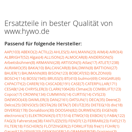
Ersatzteile in bester Qualität von
www.hywo.de
Passend für folgende Hersteller:
AAP(103)
ABEKO(2)
ACTIL(2)
AHLES(5)
AHLMANN(23)
AIM(4)
AIRO(4)
ALBRIGHT(52)
Algas(4)
ALLISON(2)
ALMOCAR(8)
ANDERSON(5)
Arbeitsbühnen(8)
ARMANNI(28)
ARTISON(5)
Atlas(17)
ATLET(1238)
AURAMO(35)
BAKA(10)
BALCANCAR(8)
BALDWIN(8)
BATTIONI(27)
BAUER(1)
BAUMANN(80)
BISON(123)
BOBCAT(92)
BOLZONI(6)
BOSCH(114)
BOSS(1945)
BRUSS(5)
BT(410)
bulmor(69)
CANGARU(6)
CAPACITY(2)
CARER(10)
CASCADE(191)
CASE(7)
CATERPILLAR(171)
CESAB(124)
CHRYSLER(3)
CLARK(106426)
Climax(3)
COMBILIFT(123)
Copco(17)
CROWN(134)
CUMMINS(14)
CURTIS(14)
CVS(23)
DAEWOO(43)
DAIMLER(3)
DAN(2161)
DATSUN(1)
DECA(35)
Deere(2)
Delco(25)
DENSO(5)
DESTA(26)
DETA(7)
DEUTZ(35)
DIETEG(10)
div(18)
DIVERSE(178)
Donaldson(30)
DOOSAN(82)
DURWEN(35)
EIGEN(8)
electronics(1)
ELEKTRONIK(5)
ET(1514)
ETWO(10)
EXBOX(1)
FABA(122)
FAG(3)
Fahrersitze(38)
FANTUZZI(55)
FENDT(12)
FERRARI(23)
FIAT(217)
FILTER(18)
FISCHER(5)
FLÖTZINGER(2)
FORKLIFT(6)
frei(1)
FÜHR(1)
Gasanl(13)
GENIE(33)
GENKINGER(14)
GRAMMER(58)
Graziano(3)