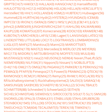
GRIPTECH(7)
HAKO(12)
HALLA(43)
HANGCHA(12)
Hanselifter(6)
HAULOTTE(10)
HC(12)
HEDEN(96)
HELI(26)
HELLA(9)
HERCULIFT(1)
Hersteller(18)
HH(1)
HOLLAND(4)
HSM(2)
HUBTEX(1)
Hubwagen(56)
Hummel(23)
HURTH(34)
Hydr(2)
HYSTER(2)
HYUNDAI(5)
ICEM(8)
IMPCO(13)
IRION(1)
ISKRA(3)
ISW(1)
IWS(1)
JAC(3)
JCB(141)
JLG(1)
John(2)
JUMBO(69)
JUNGHEINRICH(23411)
KAHL(56)
KALMAR(466)
KAUP(228)
KOMATSU(207)
Konecranes(28)
KOOI(103)
KRAMER(148)
KUBOTA(7)
KÃRCHER(3)
LAFIS(1238)
Lager(1)
LANSING(6)
LATEC(10)
LINDE(97790)
LITTLE(46)
LOC(17)
LOGITRANS(5)
LOMBARDINI(5)
LUGLI(37)
MAFI(27)
Manitou(3)
Mann(23)
MARIOTTI(87)
MASCHINEN(178)
MAST(2)
Mercedes(3)
MERLO(129)
MEYER(6)
MIC(173)
MIDORI(1)
MITSUBISHI(674)
MOFFET(103)
MULE(46)
MUSTANG(3)
N92(1)
neu(2)
NEUSON(2)
NEW(4)
Nexen,ThaiLift,G(5)
NIEMEYER(80)
NILFISK(31)
Nippon(5)
Nissan(1)
NOBLELIFT(3)
O+K(116)
OM(217)
OMG(276)
PAGANI(27)
PARKER(13)
PERKINS(216)
PEWAG(3)
PFAFF(9)
Pimespo(217)
Power(5)
PRAMAC(23)
QTECK(19)
RAYMOND(1)
RCM(31)
REMA(27)
Remy(25)
RHM(1)
ROCLA(30)
RS(1)
RÃ¼ckhaltesysteme(1)
Rückhaltesysteme(2)
SALEV(3)
SAMAG(14)
SAMSUNG(8)
SAXBY(30)
SCHAEFF(18)
SCHALL(2)
SCHALTBAU(7)
SCHMITTER(88)
Schneider(1)
Schwerlast(2)
SEITH(9)
SICHELSCHMIDT(46)
SIEMENS(1)
SIROCCO(73)
SISU(17)
SL(1)
SMV(28)
SNORKEL(28)
SPAL(3)
STABAU(31)
STABILUS(8)
STAHLGRUBER(28)
STEINBOCK(1945)
STILL(30)
STÖCKLIN(181)
SVETRUCK(135)
SWF(2)
TAKEUCHI(2)
TCM(604)
TECALEMIT(5)
TEREX(18)
TIMKEN(1)