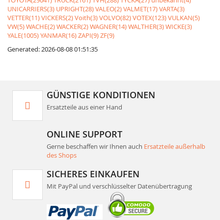
TOYOTA(29041)
TRUCK(2161)
TVH(288)
TYCKA(27)
unbekannt(4)
UNICARRIERS(3)
UPRIGHT(28)
VALEO(2)
VALMET(17)
VARTA(3)
VETTER(11)
VICKERS(2)
Voith(3)
VOLVO(82)
VOTEX(123)
VULKAN(5)
VW(5)
WACHE(2)
WACKER(2)
WAGNER(14)
WALTHER(3)
WICKE(3)
YALE(1005)
YANMAR(16)
ZAPI(9)
ZF(9)
Generated: 2026-08-08 01:51:35
GÜNSTIGE KONDITIONEN
Ersatzteile aus einer Hand
ONLINE SUPPORT
Gerne beschaffen wir Ihnen auch
Ersatzteile außerhalb
des Shops
SICHERES EINKAUFEN
Mit PayPal und verschlüsselter Datenübertragung