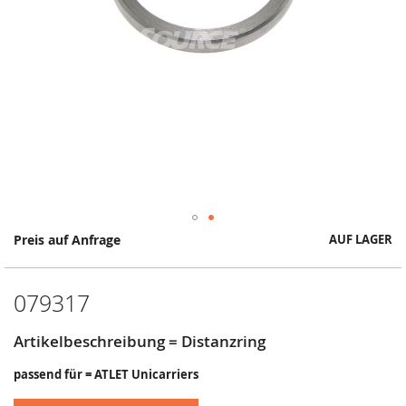
Springe
Preis auf Anfrage
AUF LAGER
zum
Anfang
der
079317
Bildergalerie
Artikelbeschreibung = Distanzring
passend für = ATLET Unicarriers