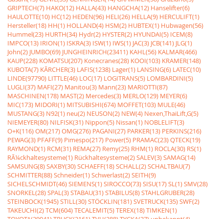
GRIPTECH(7)
HAKO(12)
HALLA(43)
HANGCHA(12)
Hanselifter(6)
HAULOTTE(10)
HC(12)
HEDEN(96)
HELI(26)
HELLA(9)
HERCULIFT(1)
Hersteller(18)
HH(1)
HOLLAND(4)
HSM(2)
HUBTEX(1)
Hubwagen(56)
Hummel(23)
HURTH(34)
Hydr(2)
HYSTER(2)
HYUNDAI(5)
ICEM(8)
IMPCO(13)
IRION(1)
ISKRA(3)
ISW(1)
IWS(1)
JAC(3)
JCB(141)
JLG(1)
John(2)
JUMBO(69)
JUNGHEINRICH(23411)
KAHL(56)
KALMAR(466)
KAUP(228)
KOMATSU(207)
Konecranes(28)
KOOI(103)
KRAMER(148)
KUBOTA(7)
KÃRCHER(3)
LAFIS(1238)
Lager(1)
LANSING(6)
LATEC(10)
LINDE(97790)
LITTLE(46)
LOC(17)
LOGITRANS(5)
LOMBARDINI(5)
LUGLI(37)
MAFI(27)
Manitou(3)
Mann(23)
MARIOTTI(87)
MASCHINEN(178)
MAST(2)
Mercedes(3)
MERLO(129)
MEYER(6)
MIC(173)
MIDORI(1)
MITSUBISHI(674)
MOFFET(103)
MULE(46)
MUSTANG(3)
N92(1)
neu(2)
NEUSON(2)
NEW(4)
Nexen,ThaiLift,G(5)
NIEMEYER(80)
NILFISK(31)
Nippon(5)
Nissan(1)
NOBLELIFT(3)
O+K(116)
OM(217)
OMG(276)
PAGANI(27)
PARKER(13)
PERKINS(216)
PEWAG(3)
PFAFF(9)
Pimespo(217)
Power(5)
PRAMAC(23)
QTECK(19)
RAYMOND(1)
RCM(31)
REMA(27)
Remy(25)
RHM(1)
ROCLA(30)
RS(1)
RÃ¼ckhaltesysteme(1)
Rückhaltesysteme(2)
SALEV(3)
SAMAG(14)
SAMSUNG(8)
SAXBY(30)
SCHAEFF(18)
SCHALL(2)
SCHALTBAU(7)
SCHMITTER(88)
Schneider(1)
Schwerlast(2)
SEITH(9)
SICHELSCHMIDT(46)
SIEMENS(1)
SIROCCO(73)
SISU(17)
SL(1)
SMV(28)
SNORKEL(28)
SPAL(3)
STABAU(31)
STABILUS(8)
STAHLGRUBER(28)
STEINBOCK(1945)
STILL(30)
STÖCKLIN(181)
SVETRUCK(135)
SWF(2)
TAKEUCHI(2)
TCM(604)
TECALEMIT(5)
TEREX(18)
TIMKEN(1)