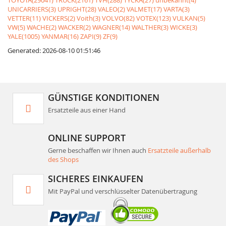
TOYOTA(29041)
TRUCK(2161)
TVH(288)
TYCKA(27)
unbekannt(4)
UNICARRIERS(3)
UPRIGHT(28)
VALEO(2)
VALMET(17)
VARTA(3)
VETTER(11)
VICKERS(2)
Voith(3)
VOLVO(82)
VOTEX(123)
VULKAN(5)
VW(5)
WACHE(2)
WACKER(2)
WAGNER(14)
WALTHER(3)
WICKE(3)
YALE(1005)
YANMAR(16)
ZAPI(9)
ZF(9)
Generated: 2026-08-10 01:51:46
GÜNSTIGE KONDITIONEN
Ersatzteile aus einer Hand
ONLINE SUPPORT
Gerne beschaffen wir Ihnen auch
Ersatzteile außerhalb
des Shops
SICHERES EINKAUFEN
Mit PayPal und verschlüsselter Datenübertragung