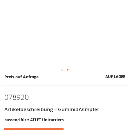
Springe
Preis auf Anfrage
AUF LAGER
zum
Anfang
der
078920
Bildergalerie
Artikelbeschreibung = GummidÃ¤mpfer
passend für = ATLET Unicarriers