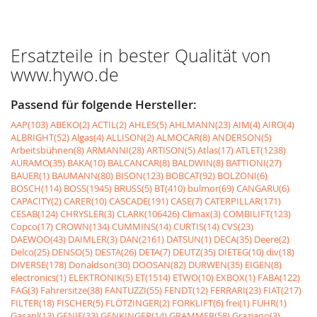
Ersatzteile in bester Qualität von
www.hywo.de
Passend für folgende Hersteller:
AAP(103)
ABEKO(2)
ACTIL(2)
AHLES(5)
AHLMANN(23)
AIM(4)
AIRO(4)
ALBRIGHT(52)
Algas(4)
ALLISON(2)
ALMOCAR(8)
ANDERSON(5)
Arbeitsbühnen(8)
ARMANNI(28)
ARTISON(5)
Atlas(17)
ATLET(1238)
AURAMO(35)
BAKA(10)
BALCANCAR(8)
BALDWIN(8)
BATTIONI(27)
BAUER(1)
BAUMANN(80)
BISON(123)
BOBCAT(92)
BOLZONI(6)
BOSCH(114)
BOSS(1945)
BRUSS(5)
BT(410)
bulmor(69)
CANGARU(6)
CAPACITY(2)
CARER(10)
CASCADE(191)
CASE(7)
CATERPILLAR(171)
CESAB(124)
CHRYSLER(3)
CLARK(106426)
Climax(3)
COMBILIFT(123)
Copco(17)
CROWN(134)
CUMMINS(14)
CURTIS(14)
CVS(23)
DAEWOO(43)
DAIMLER(3)
DAN(2161)
DATSUN(1)
DECA(35)
Deere(2)
Delco(25)
DENSO(5)
DESTA(26)
DETA(7)
DEUTZ(35)
DIETEG(10)
div(18)
DIVERSE(178)
Donaldson(30)
DOOSAN(82)
DURWEN(35)
EIGEN(8)
electronics(1)
ELEKTRONIK(5)
ET(1514)
ETWO(10)
EXBOX(1)
FABA(122)
FAG(3)
Fahrersitze(38)
FANTUZZI(55)
FENDT(12)
FERRARI(23)
FIAT(217)
FILTER(18)
FISCHER(5)
FLÖTZINGER(2)
FORKLIFT(6)
frei(1)
FÜHR(1)
Gasanl(13)
GENIE(33)
GENKINGER(14)
GRAMMER(58)
Graziano(3)