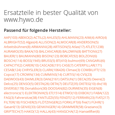
Ersatzteile in bester Qualität von
www.hywo.de
Passend für folgende Hersteller:
AAP(103)
ABEKO(2)
ACTIL(2)
AHLES(5)
AHLMANN(23)
AIM(4)
AIRO(4)
ALBRIGHT(52)
Algas(4)
ALLISON(2)
ALMOCAR(8)
ANDERSON(5)
Arbeitsbühnen(8)
ARMANNI(28)
ARTISON(5)
Atlas(17)
ATLET(1238)
AURAMO(35)
BAKA(10)
BALCANCAR(8)
BALDWIN(8)
BATTIONI(27)
BAUER(1)
BAUMANN(80)
BISON(123)
BOBCAT(92)
BOLZONI(6)
BOSCH(114)
BOSS(1945)
BRUSS(5)
BT(410)
bulmor(69)
CANGARU(6)
CAPACITY(2)
CARER(10)
CASCADE(191)
CASE(7)
CATERPILLAR(171)
CESAB(124)
CHRYSLER(3)
CLARK(106426)
Climax(3)
COMBILIFT(123)
Copco(17)
CROWN(134)
CUMMINS(14)
CURTIS(14)
CVS(23)
DAEWOO(43)
DAIMLER(3)
DAN(2161)
DATSUN(1)
DECA(35)
Deere(2)
Delco(25)
DENSO(5)
DESTA(26)
DETA(7)
DEUTZ(35)
DIETEG(10)
div(18)
DIVERSE(178)
Donaldson(30)
DOOSAN(82)
DURWEN(35)
EIGEN(8)
electronics(1)
ELEKTRONIK(5)
ET(1514)
ETWO(10)
EXBOX(1)
FABA(122)
FAG(3)
Fahrersitze(38)
FANTUZZI(55)
FENDT(12)
FERRARI(23)
FIAT(217)
FILTER(18)
FISCHER(5)
FLÖTZINGER(2)
FORKLIFT(6)
frei(1)
FÜHR(1)
Gasanl(13)
GENIE(33)
GENKINGER(14)
GRAMMER(58)
Graziano(3)
GRIPTECH(7)
HAKO(12)
HALLA(43)
HANGCHA(12)
Hanselifter(6)