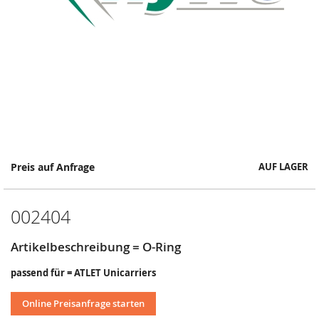
Springe
Preis auf Anfrage
AUF LAGER
zum
Anfang
der
002404
Bildergalerie
Artikelbeschreibung = O-Ring
passend für = ATLET Unicarriers
Online Preisanfrage starten