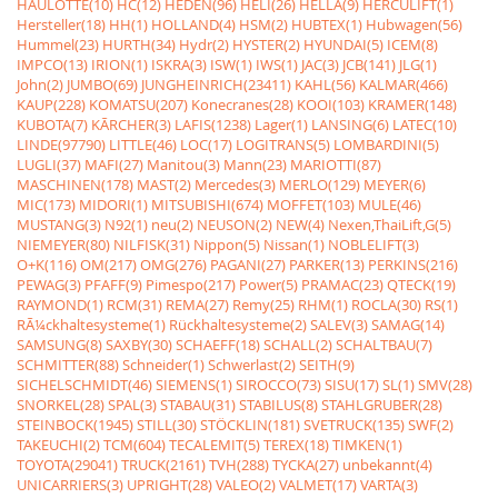
HAULOTTE(10)
HC(12)
HEDEN(96)
HELI(26)
HELLA(9)
HERCULIFT(1)
Hersteller(18)
HH(1)
HOLLAND(4)
HSM(2)
HUBTEX(1)
Hubwagen(56)
Hummel(23)
HURTH(34)
Hydr(2)
HYSTER(2)
HYUNDAI(5)
ICEM(8)
IMPCO(13)
IRION(1)
ISKRA(3)
ISW(1)
IWS(1)
JAC(3)
JCB(141)
JLG(1)
John(2)
JUMBO(69)
JUNGHEINRICH(23411)
KAHL(56)
KALMAR(466)
KAUP(228)
KOMATSU(207)
Konecranes(28)
KOOI(103)
KRAMER(148)
KUBOTA(7)
KÃRCHER(3)
LAFIS(1238)
Lager(1)
LANSING(6)
LATEC(10)
LINDE(97790)
LITTLE(46)
LOC(17)
LOGITRANS(5)
LOMBARDINI(5)
LUGLI(37)
MAFI(27)
Manitou(3)
Mann(23)
MARIOTTI(87)
MASCHINEN(178)
MAST(2)
Mercedes(3)
MERLO(129)
MEYER(6)
MIC(173)
MIDORI(1)
MITSUBISHI(674)
MOFFET(103)
MULE(46)
MUSTANG(3)
N92(1)
neu(2)
NEUSON(2)
NEW(4)
Nexen,ThaiLift,G(5)
NIEMEYER(80)
NILFISK(31)
Nippon(5)
Nissan(1)
NOBLELIFT(3)
O+K(116)
OM(217)
OMG(276)
PAGANI(27)
PARKER(13)
PERKINS(216)
PEWAG(3)
PFAFF(9)
Pimespo(217)
Power(5)
PRAMAC(23)
QTECK(19)
RAYMOND(1)
RCM(31)
REMA(27)
Remy(25)
RHM(1)
ROCLA(30)
RS(1)
RÃ¼ckhaltesysteme(1)
Rückhaltesysteme(2)
SALEV(3)
SAMAG(14)
SAMSUNG(8)
SAXBY(30)
SCHAEFF(18)
SCHALL(2)
SCHALTBAU(7)
SCHMITTER(88)
Schneider(1)
Schwerlast(2)
SEITH(9)
SICHELSCHMIDT(46)
SIEMENS(1)
SIROCCO(73)
SISU(17)
SL(1)
SMV(28)
SNORKEL(28)
SPAL(3)
STABAU(31)
STABILUS(8)
STAHLGRUBER(28)
STEINBOCK(1945)
STILL(30)
STÖCKLIN(181)
SVETRUCK(135)
SWF(2)
TAKEUCHI(2)
TCM(604)
TECALEMIT(5)
TEREX(18)
TIMKEN(1)
TOYOTA(29041)
TRUCK(2161)
TVH(288)
TYCKA(27)
unbekannt(4)
UNICARRIERS(3)
UPRIGHT(28)
VALEO(2)
VALMET(17)
VARTA(3)